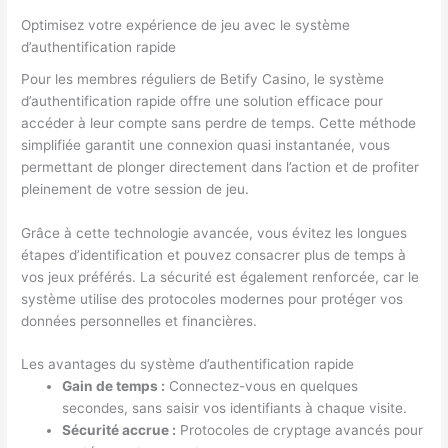
Optimisez votre expérience de jeu avec le système
d’authentification rapide
Pour les membres réguliers de Betify Casino, le système
d’authentification rapide offre une solution efficace pour
accéder à leur compte sans perdre de temps. Cette méthode
simplifiée garantit une connexion quasi instantanée, vous
permettant de plonger directement dans l’action et de profiter
pleinement de votre session de jeu.
Grâce à cette technologie avancée, vous évitez les longues
étapes d’identification et pouvez consacrer plus de temps à
vos jeux préférés. La sécurité est également renforcée, car le
système utilise des protocoles modernes pour protéger vos
données personnelles et financières.
Les avantages du système d’authentification rapide
Gain de temps :
Connectez-vous en quelques
secondes, sans saisir vos identifiants à chaque visite.
Sécurité accrue :
Protocoles de cryptage avancés pour