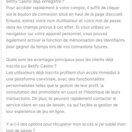
Betify Casino déjà enregistré ?
Pour accéder rapidement à votre compte, il suffit de cliquer
sur le bouton de connexion situé en haut de la page d’accueil.
Ensuite, entrez votre nom d’utilisateur et votre mot de passe
dans les champs prévus à cet effet. Si vous utilisez un
navigateur sur votre appareil personnel, vous pouvez
également activer la fonction de mémorisation des identifiants
pour gagner du temps lors de vos connexions futures.
Quels sont les avantages principaux pour les clients déjà
inscrits sur Betify Casino ?
Les utilisateurs déjà inscrits profitent d’un accès immédiat à
une plateforme conviviale, avec des fonctionnalités
personnalisées telles que la gestion de leur profil, la
consultation des promotions en cours et l’historique de leurs
transactions. De plus, ils peuvent rapidement contacter le
service client en cas de besoin, ce qui facilite la gestion de
leur expérience de jeu en ligne.
Y a-t-il des options pour récupérer mon accès si j’ai oublié mon
mot de passe ?