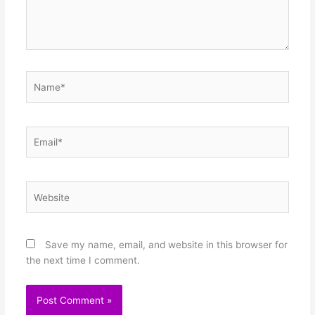
Name*
Email*
Website
Save my name, email, and website in this browser for
the next time I comment.