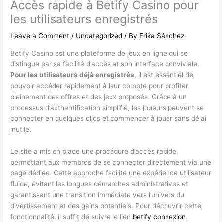
Accès rapide à Betify Casino pour
les utilisateurs enregistrés
Leave a Comment
/
Uncategorized
/ By
Erika Sánchez
Betify Casino est une plateforme de jeux en ligne qui se
distingue par sa facilité d’accès et son interface conviviale.
Pour les utilisateurs déjà enregistrés
, il est essentiel de
pouvoir accéder rapidement à leur compte pour profiter
pleinement des offres et des jeux proposés. Grâce à un
processus d’authentification simplifié, les joueurs peuvent se
connecter en quelques clics et commencer à jouer sans délai
inutile.
Le site a mis en place une procédure d’accès rapide,
permettant aux membres de se connecter directement via une
page dédiée. Cette approche facilite une expérience utilisateur
fluide, évitant les longues démarches administratives et
garantissant une transition immédiate vers l’univers du
divertissement et des gains potentiels. Pour découvrir cette
fonctionnalité, il suffit de suivre le lien
betify connexion
.