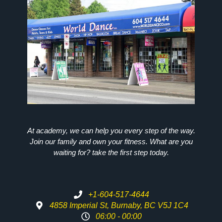
At academy, we can help you every step of the way.
Join our family and own your fitness. What are you
waiting for? take the first step today.
+1-604-517-4644
4858 Imperial St, Burnaby, BC V5J 1C4
06:00 - 00:00