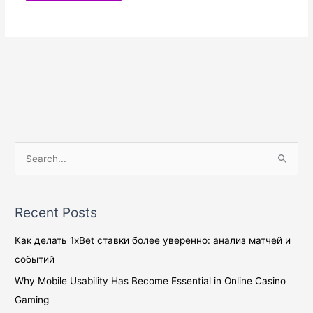
S
e
a
Recent Posts
r
c
Как делать 1xBet ставки более уверенно: анализ матчей и
h
событий
f
Why Mobile Usability Has Become Essential in Online Casino
o
Gaming
r