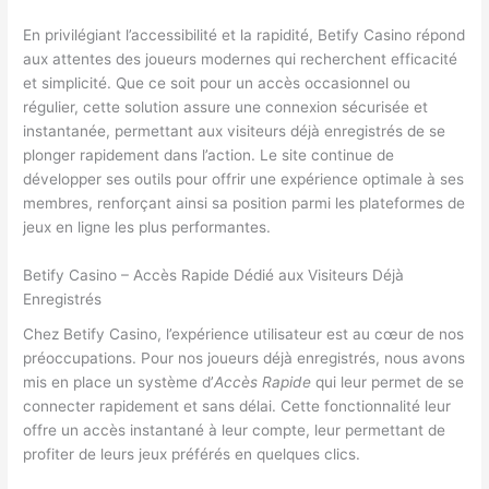
En privilégiant l’accessibilité et la rapidité, Betify Casino répond
aux attentes des joueurs modernes qui recherchent efficacité
et simplicité. Que ce soit pour un accès occasionnel ou
régulier, cette solution assure une connexion sécurisée et
instantanée, permettant aux visiteurs déjà enregistrés de se
plonger rapidement dans l’action. Le site continue de
développer ses outils pour offrir une expérience optimale à ses
membres, renforçant ainsi sa position parmi les plateformes de
jeux en ligne les plus performantes.
Betify Casino – Accès Rapide Dédié aux Visiteurs Déjà
Enregistrés
Chez Betify Casino, l’expérience utilisateur est au cœur de nos
préoccupations. Pour nos joueurs déjà enregistrés, nous avons
mis en place un système d’
Accès Rapide
qui leur permet de se
connecter rapidement et sans délai. Cette fonctionnalité leur
offre un accès instantané à leur compte, leur permettant de
profiter de leurs jeux préférés en quelques clics.