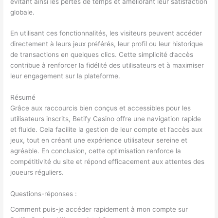
évitant ainsi les pertes de temps et améliorant leur satisfaction
globale.
En utilisant ces fonctionnalités, les visiteurs peuvent accéder
directement à leurs jeux préférés, leur profil ou leur historique
de transactions en quelques clics. Cette simplicité d’accès
contribue à renforcer la fidélité des utilisateurs et à maximiser
leur engagement sur la plateforme.
Résumé
Grâce aux raccourcis bien conçus et accessibles pour les
utilisateurs inscrits, Betify Casino offre une navigation rapide
et fluide. Cela facilite la gestion de leur compte et l’accès aux
jeux, tout en créant une expérience utilisateur sereine et
agréable. En conclusion, cette optimisation renforce la
compétitivité du site et répond efficacement aux attentes des
joueurs réguliers.
Questions-réponses :
Comment puis-je accéder rapidement à mon compte sur