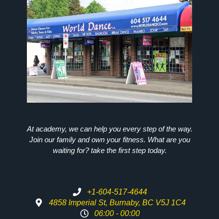
At academy, we can help you every step of the way.
Join our family and own your fitness. What are you
waiting for? take the first step today.
+1-604-517-4644
4858 Imperial St, Burnaby, BC V5J 1C4
06:00 - 00:00