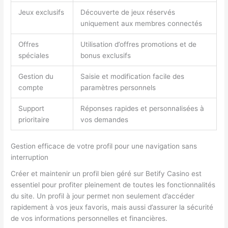
Jeux exclusifs
Découverte de jeux réservés
uniquement aux membres connectés
Offres
Utilisation d’offres promotions et de
spéciales
bonus exclusifs
Gestion du
Saisie et modification facile des
compte
paramètres personnels
Support
Réponses rapides et personnalisées à
prioritaire
vos demandes
Gestion efficace de votre profil pour une navigation sans
interruption
Créer et maintenir un profil bien géré sur Betify Casino est
essentiel pour profiter pleinement de toutes les fonctionnalités
du site. Un profil à jour permet non seulement d’accéder
rapidement à vos jeux favoris, mais aussi d’assurer la sécurité
de vos informations personnelles et financières.