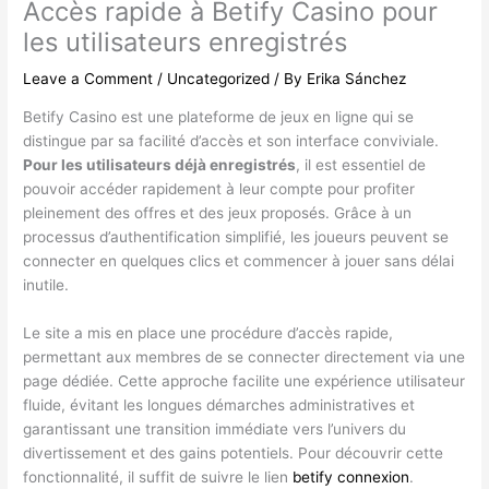
Accès rapide à Betify Casino pour
les utilisateurs enregistrés
Leave a Comment
/
Uncategorized
/ By
Erika Sánchez
Betify Casino est une plateforme de jeux en ligne qui se
distingue par sa facilité d’accès et son interface conviviale.
Pour les utilisateurs déjà enregistrés
, il est essentiel de
pouvoir accéder rapidement à leur compte pour profiter
pleinement des offres et des jeux proposés. Grâce à un
processus d’authentification simplifié, les joueurs peuvent se
connecter en quelques clics et commencer à jouer sans délai
inutile.
Le site a mis en place une procédure d’accès rapide,
permettant aux membres de se connecter directement via une
page dédiée. Cette approche facilite une expérience utilisateur
fluide, évitant les longues démarches administratives et
garantissant une transition immédiate vers l’univers du
divertissement et des gains potentiels. Pour découvrir cette
fonctionnalité, il suffit de suivre le lien
betify connexion
.