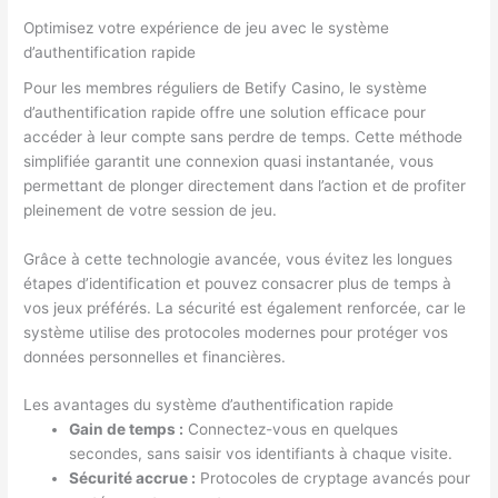
Optimisez votre expérience de jeu avec le système
d’authentification rapide
Pour les membres réguliers de Betify Casino, le système
d’authentification rapide offre une solution efficace pour
accéder à leur compte sans perdre de temps. Cette méthode
simplifiée garantit une connexion quasi instantanée, vous
permettant de plonger directement dans l’action et de profiter
pleinement de votre session de jeu.
Grâce à cette technologie avancée, vous évitez les longues
étapes d’identification et pouvez consacrer plus de temps à
vos jeux préférés. La sécurité est également renforcée, car le
système utilise des protocoles modernes pour protéger vos
données personnelles et financières.
Les avantages du système d’authentification rapide
Gain de temps :
Connectez-vous en quelques
secondes, sans saisir vos identifiants à chaque visite.
Sécurité accrue :
Protocoles de cryptage avancés pour