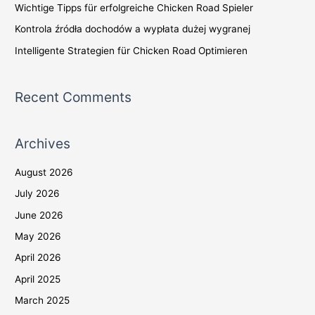
Wichtige Tipps für erfolgreiche Chicken Road Spieler
:
Kontrola źródła dochodów a wypłata dużej wygranej
Intelligente Strategien für Chicken Road Optimieren
Recent Comments
Archives
August 2026
July 2026
June 2026
May 2026
April 2026
April 2025
March 2025