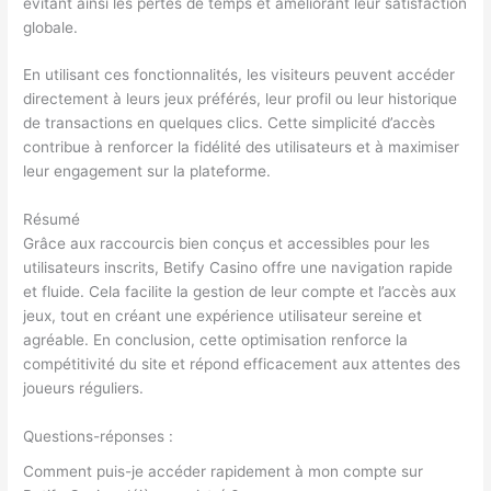
évitant ainsi les pertes de temps et améliorant leur satisfaction
globale.
En utilisant ces fonctionnalités, les visiteurs peuvent accéder
directement à leurs jeux préférés, leur profil ou leur historique
de transactions en quelques clics. Cette simplicité d’accès
contribue à renforcer la fidélité des utilisateurs et à maximiser
leur engagement sur la plateforme.
Résumé
Grâce aux raccourcis bien conçus et accessibles pour les
utilisateurs inscrits, Betify Casino offre une navigation rapide
et fluide. Cela facilite la gestion de leur compte et l’accès aux
jeux, tout en créant une expérience utilisateur sereine et
agréable. En conclusion, cette optimisation renforce la
compétitivité du site et répond efficacement aux attentes des
joueurs réguliers.
Questions-réponses :
Comment puis-je accéder rapidement à mon compte sur