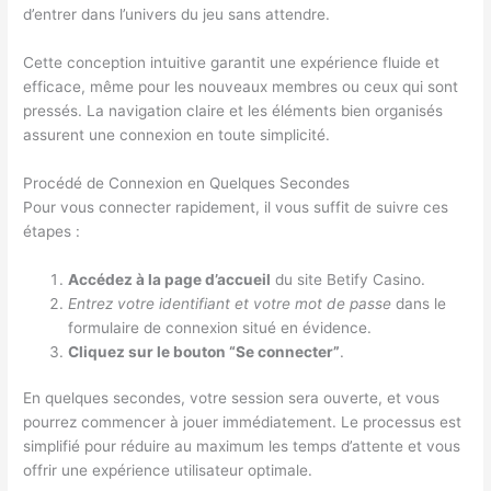
d’entrer dans l’univers du jeu sans attendre.
Cette conception intuitive garantit une expérience fluide et
efficace, même pour les nouveaux membres ou ceux qui sont
pressés. La navigation claire et les éléments bien organisés
assurent une connexion en toute simplicité.
Procédé de Connexion en Quelques Secondes
Pour vous connecter rapidement, il vous suffit de suivre ces
étapes :
Accédez à la page d’accueil
du site Betify Casino.
Entrez votre identifiant et votre mot de passe
dans le
formulaire de connexion situé en évidence.
Cliquez sur le bouton “Se connecter”
.
En quelques secondes, votre session sera ouverte, et vous
pourrez commencer à jouer immédiatement. Le processus est
simplifié pour réduire au maximum les temps d’attente et vous
offrir une expérience utilisateur optimale.