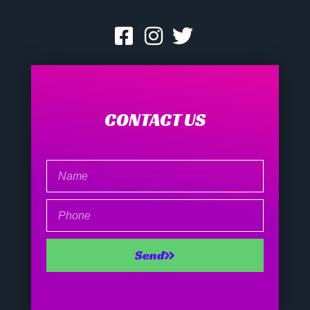
CONTACT US
Name
Phone
Send