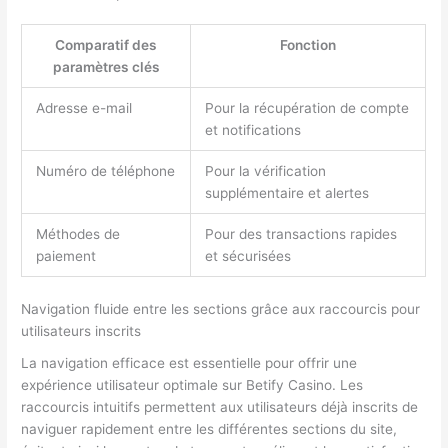
Comparatif des
Fonction
paramètres clés
Adresse e-mail
Pour la récupération de compte
et notifications
Numéro de téléphone
Pour la vérification
supplémentaire et alertes
Méthodes de
Pour des transactions rapides
paiement
et sécurisées
Navigation fluide entre les sections grâce aux raccourcis pour
utilisateurs inscrits
La navigation efficace est essentielle pour offrir une
expérience utilisateur optimale sur Betify Casino. Les
raccourcis intuitifs permettent aux utilisateurs déjà inscrits de
naviguer rapidement entre les différentes sections du site,