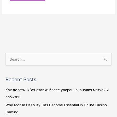
S
e
a
Recent Posts
r
c
Как делать 1xBet ставки более уверенно: анализ матчей и
h
событий
f
Why Mobile Usability Has Become Essential in Online Casino
o
Gaming
r