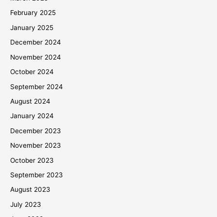
February 2025
January 2025
December 2024
November 2024
October 2024
September 2024
August 2024
January 2024
December 2023
November 2023
October 2023
September 2023
August 2023
July 2023