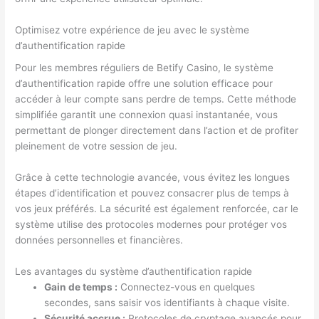
Optimisez votre expérience de jeu avec le système
d’authentification rapide
Pour les membres réguliers de Betify Casino, le système
d’authentification rapide offre une solution efficace pour
accéder à leur compte sans perdre de temps. Cette méthode
simplifiée garantit une connexion quasi instantanée, vous
permettant de plonger directement dans l’action et de profiter
pleinement de votre session de jeu.
Grâce à cette technologie avancée, vous évitez les longues
étapes d’identification et pouvez consacrer plus de temps à
vos jeux préférés. La sécurité est également renforcée, car le
système utilise des protocoles modernes pour protéger vos
données personnelles et financières.
Les avantages du système d’authentification rapide
Gain de temps :
Connectez-vous en quelques
secondes, sans saisir vos identifiants à chaque visite.
Sécurité accrue :
Protocoles de cryptage avancés pour