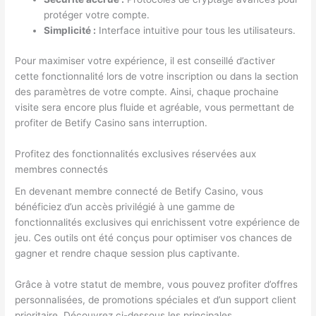
protéger votre compte.
Simplicité :
Interface intuitive pour tous les utilisateurs.
Pour maximiser votre expérience, il est conseillé d’activer
cette fonctionnalité lors de votre inscription ou dans la section
des paramètres de votre compte. Ainsi, chaque prochaine
visite sera encore plus fluide et agréable, vous permettant de
profiter de Betify Casino sans interruption.
Profitez des fonctionnalités exclusives réservées aux
membres connectés
En devenant membre connecté de Betify Casino, vous
bénéficiez d’un accès privilégié à une gamme de
fonctionnalités exclusives qui enrichissent votre expérience de
jeu. Ces outils ont été conçus pour optimiser vos chances de
gagner et rendre chaque session plus captivante.
Grâce à votre statut de membre, vous pouvez profiter d’offres
personnalisées, de promotions spéciales et d’un support client
prioritaire. Découvrez ci-dessous les principales