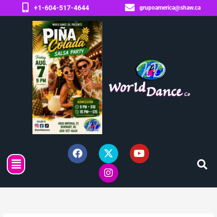
Skip
+1-604-517-4644
grupoamerica@shaw.ca
to
content
F
X
I
Y
a
-
n
o
Menu
c
t
s
u
e
w
t
t
b
i
a
u
o
t
g
b
o
t
r
e
k
e
a