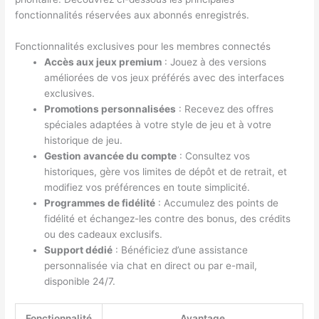
fonctionnalités réservées aux abonnés enregistrés.
Fonctionnalités exclusives pour les membres connectés
Accès aux jeux premium
: Jouez à des versions
améliorées de vos jeux préférés avec des interfaces
exclusives.
Promotions personnalisées
: Recevez des offres
spéciales adaptées à votre style de jeu et à votre
historique de jeu.
Gestion avancée du compte
: Consultez vos
historiques, gère vos limites de dépôt et de retrait, et
modifiez vos préférences en toute simplicité.
Programmes de fidélité
: Accumulez des points de
fidélité et échangez-les contre des bonus, des crédits
ou des cadeaux exclusifs.
Support dédié
: Bénéficiez d’une assistance
personnalisée via chat en direct ou par e-mail,
disponible 24/7.
Fonctionnalité
Avantage