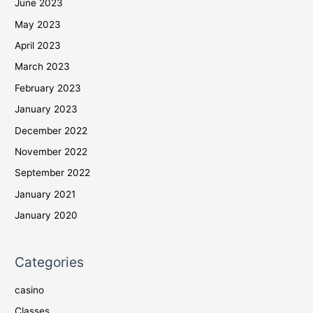
June 2023
May 2023
April 2023
March 2023
February 2023
January 2023
December 2022
November 2022
September 2022
January 2021
January 2020
Categories
casino
Classes