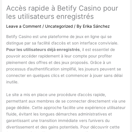
r
m
Accès rapide à Betify Casino pour
les utilisateurs enregistrés
Leave a Comment
/
Uncategorized
/ By
Erika Sánchez
Betify Casino est une plateforme de jeux en ligne qui se
distingue par sa facilité d’accès et son interface conviviale.
Pour les utilisateurs déjà enregistrés
, il est essentiel de
pouvoir accéder rapidement à leur compte pour profiter
pleinement des offres et des jeux proposés. Grâce à un
processus d’authentification simplifié, les joueurs peuvent se
connecter en quelques clics et commencer à jouer sans délai
inutile.
Le site a mis en place une procédure d’accès rapide,
permettant aux membres de se connecter directement via une
page dédiée. Cette approche facilite une expérience utilisateur
fluide, évitant les longues démarches administratives et
garantissant une transition immédiate vers l’univers du
divertissement et des gains potentiels. Pour découvrir cette