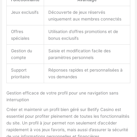
Jeux exclusifs
Découverte de jeux réservés
uniquement aux membres connectés
Offres
Utilisation d’offres promotions et de
spéciales
bonus exclusifs
Gestion du
Saisie et modification facile des
compte
paramètres personnels
Support
Réponses rapides et personnalisées à
prioritaire
vos demandes
Gestion efficace de votre profil pour une navigation sans
interruption
Créer et maintenir un profil bien géré sur Betify Casino est
essentiel pour profiter pleinement de toutes les fonctionnalités
du site. Un profil à jour permet non seulement d’accéder
rapidement à vos jeux favoris, mais aussi d’assurer la sécurité
de vos informations personnelles et financières.