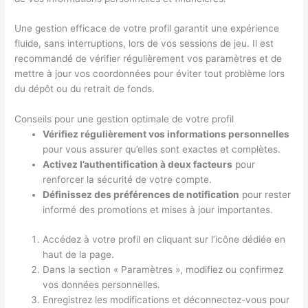
Une gestion efficace de votre profil garantit une expérience
fluide, sans interruptions, lors de vos sessions de jeu. Il est
recommandé de vérifier régulièrement vos paramètres et de
mettre à jour vos coordonnées pour éviter tout problème lors
du dépôt ou du retrait de fonds.
Conseils pour une gestion optimale de votre profil
Vérifiez régulièrement vos informations personnelles
pour vous assurer qu’elles sont exactes et complètes.
Activez l’authentification à deux facteurs
pour
renforcer la sécurité de votre compte.
Définissez des préférences de notification
pour rester
informé des promotions et mises à jour importantes.
Accédez à votre profil en cliquant sur l’icône dédiée en
haut de la page.
Dans la section « Paramètres », modifiez ou confirmez
vos données personnelles.
Enregistrez les modifications et déconnectez-vous pour