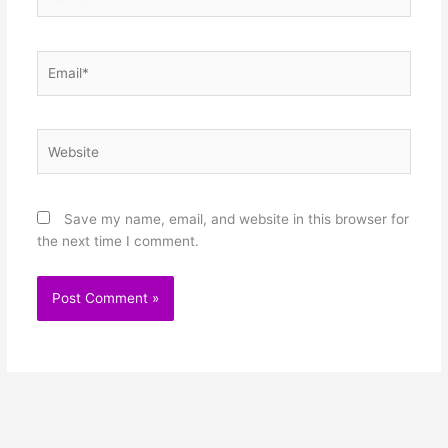
Email*
Website
Save my name, email, and website in this browser for
the next time I comment.