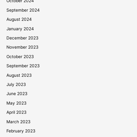
October 2024
September 2024
August 2024
January 2024
December 2023
November 2023
October 2023
September 2023
August 2023
July 2023
June 2023
May 2023
April 2023
March 2023
February 2023