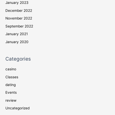
January 2023
December 2022
November 2022
September 2022
January 2021
January 2020
Categories
casino
Classes
dating
Events
review
Uncategorized