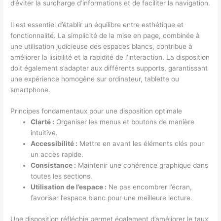
d’éviter la surcharge d’informations et de faciliter la navigation.
Il est essentiel d’établir un équilibre entre esthétique et
fonctionnalité. La simplicité de la mise en page, combinée à
une utilisation judicieuse des espaces blancs, contribue à
améliorer la lisibilité et la rapidité de l’interaction. La disposition
doit également s’adapter aux différents supports, garantissant
une expérience homogène sur ordinateur, tablette ou
smartphone.
Principes fondamentaux pour une disposition optimale
Clarté :
Organiser les menus et boutons de manière
intuitive.
Accessibilité :
Mettre en avant les éléments clés pour
un accès rapide.
Consistance :
Maintenir une cohérence graphique dans
toutes les sections.
Utilisation de l’espace :
Ne pas encombrer l’écran,
favoriser l’espace blanc pour une meilleure lecture.
Une disposition réfléchie permet également d’améliorer le taux