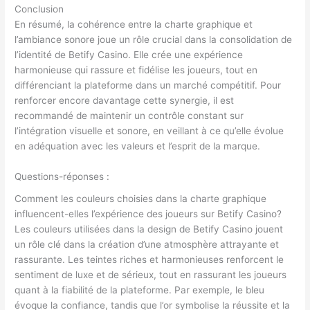
Conclusion
En résumé, la cohérence entre la charte graphique et
l’ambiance sonore joue un rôle crucial dans la consolidation de
l’identité de Betify Casino. Elle crée une expérience
harmonieuse qui rassure et fidélise les joueurs, tout en
différenciant la plateforme dans un marché compétitif. Pour
renforcer encore davantage cette synergie, il est
recommandé de maintenir un contrôle constant sur
l’intégration visuelle et sonore, en veillant à ce qu’elle évolue
en adéquation avec les valeurs et l’esprit de la marque.
Questions-réponses :
Comment les couleurs choisies dans la charte graphique
influencent-elles l’expérience des joueurs sur Betify Casino?
Les couleurs utilisées dans la design de Betify Casino jouent
un rôle clé dans la création d’une atmosphère attrayante et
rassurante. Les teintes riches et harmonieuses renforcent le
sentiment de luxe et de sérieux, tout en rassurant les joueurs
quant à la fiabilité de la plateforme. Par exemple, le bleu
évoque la confiance, tandis que l’or symbolise la réussite et la