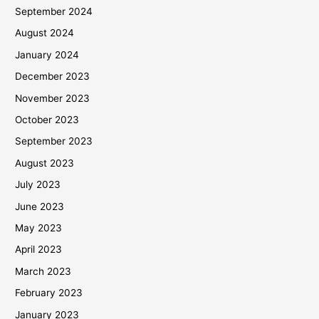
September 2024
August 2024
January 2024
December 2023
November 2023
October 2023
September 2023
August 2023
July 2023
June 2023
May 2023
April 2023
March 2023
February 2023
January 2023