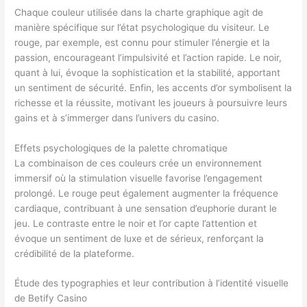
Chaque couleur utilisée dans la charte graphique agit de
manière spécifique sur l’état psychologique du visiteur. Le
rouge, par exemple, est connu pour stimuler l’énergie et la
passion, encourageant l’impulsivité et l’action rapide. Le noir,
quant à lui, évoque la sophistication et la stabilité, apportant
un sentiment de sécurité. Enfin, les accents d’or symbolisent la
richesse et la réussite, motivant les joueurs à poursuivre leurs
gains et à s’immerger dans l’univers du casino.
Effets psychologiques de la palette chromatique
La combinaison de ces couleurs crée un environnement
immersif où la stimulation visuelle favorise l’engagement
prolongé. Le rouge peut également augmenter la fréquence
cardiaque, contribuant à une sensation d’euphorie durant le
jeu. Le contraste entre le noir et l’or capte l’attention et
évoque un sentiment de luxe et de sérieux, renforçant la
crédibilité de la plateforme.
Étude des typographies et leur contribution à l’identité visuelle
de Betify Casino