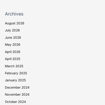
Archives
August 2026
July 2026
June 2026
May 2026
April 2026
April 2025
March 2025
February 2025
January 2025
December 2024
November 2024
October 2024