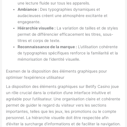
une lecture fluide sur tous les appareils.
Ambiance :
Des typographies dynamiques et
audacieuses créent une atmosphère excitante et
engageante.
Hiérarchie visuelle :
La variation de tailles et de styles
permet de différencier efficacement les titres, sous-
titres et corps de texte.
Reconnaissance de la marque :
L’utilisation cohérente
de typographies spécifiques renforce la familiarité et la
mémorisation de l’identité visuelle.
Examen de la disposition des éléments graphiques pour
optimiser l’expérience utilisateur
La disposition des éléments graphiques sur Betify Casino joue
un rôle crucial dans la création d’une interface intuitive et
agréable pour l’utilisateur. Une organisation claire et cohérente
permet de guider le regard du visiteur vers les sections
importantes, telles que les jeux, les promotions ou le compte
personnel. La hiérarchie visuelle doit être respectée afin
d’éviter la surcharge d’informations et de faciliter la navigation.