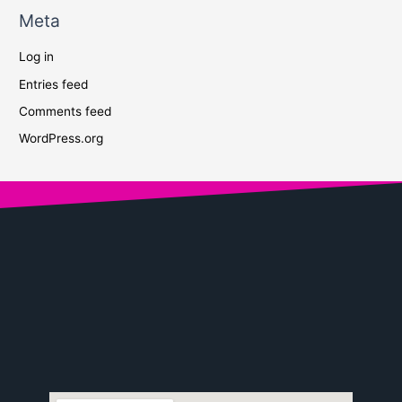
Meta
Log in
Entries feed
Comments feed
WordPress.org