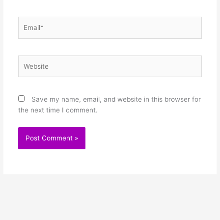
Email*
Website
Save my name, email, and website in this browser for
the next time I comment.