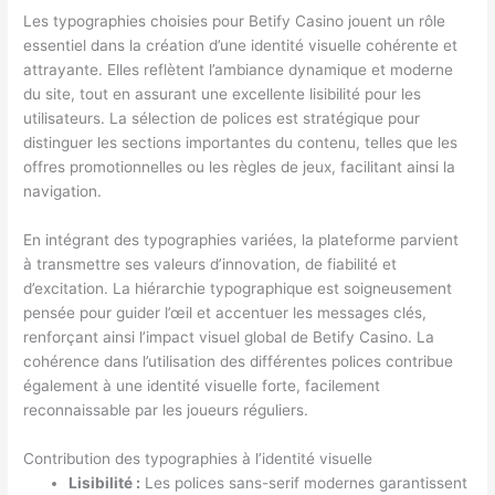
Les typographies choisies pour Betify Casino jouent un rôle
essentiel dans la création d’une identité visuelle cohérente et
attrayante. Elles reflètent l’ambiance dynamique et moderne
du site, tout en assurant une excellente lisibilité pour les
utilisateurs. La sélection de polices est stratégique pour
distinguer les sections importantes du contenu, telles que les
offres promotionnelles ou les règles de jeux, facilitant ainsi la
navigation.
En intégrant des typographies variées, la plateforme parvient
à transmettre ses valeurs d’innovation, de fiabilité et
d’excitation. La hiérarchie typographique est soigneusement
pensée pour guider l’œil et accentuer les messages clés,
renforçant ainsi l’impact visuel global de Betify Casino. La
cohérence dans l’utilisation des différentes polices contribue
également à une identité visuelle forte, facilement
reconnaissable par les joueurs réguliers.
Contribution des typographies à l’identité visuelle
Lisibilité :
Les polices sans-serif modernes garantissent