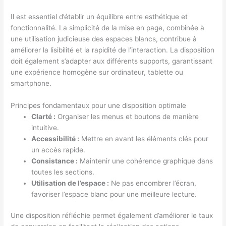
Il est essentiel d’établir un équilibre entre esthétique et
fonctionnalité. La simplicité de la mise en page, combinée à
une utilisation judicieuse des espaces blancs, contribue à
améliorer la lisibilité et la rapidité de l’interaction. La disposition
doit également s’adapter aux différents supports, garantissant
une expérience homogène sur ordinateur, tablette ou
smartphone.
Principes fondamentaux pour une disposition optimale
Clarté :
Organiser les menus et boutons de manière
intuitive.
Accessibilité :
Mettre en avant les éléments clés pour
un accès rapide.
Consistance :
Maintenir une cohérence graphique dans
toutes les sections.
Utilisation de l’espace :
Ne pas encombrer l’écran,
favoriser l’espace blanc pour une meilleure lecture.
Une disposition réfléchie permet également d’améliorer le taux