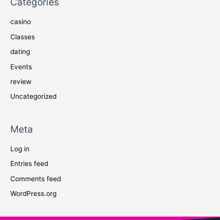
Categories
casino
Classes
dating
Events
review
Uncategorized
Meta
Log in
Entries feed
Comments feed
WordPress.org