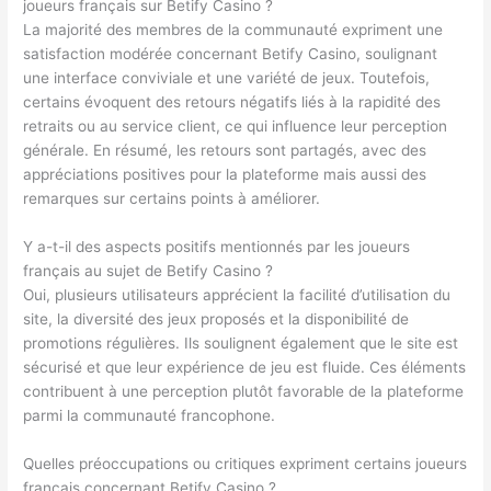
joueurs français sur Betify Casino ?
La majorité des membres de la communauté expriment une
satisfaction modérée concernant Betify Casino, soulignant
une interface conviviale et une variété de jeux. Toutefois,
certains évoquent des retours négatifs liés à la rapidité des
retraits ou au service client, ce qui influence leur perception
générale. En résumé, les retours sont partagés, avec des
appréciations positives pour la plateforme mais aussi des
remarques sur certains points à améliorer.
Y a-t-il des aspects positifs mentionnés par les joueurs
français au sujet de Betify Casino ?
Oui, plusieurs utilisateurs apprécient la facilité d’utilisation du
site, la diversité des jeux proposés et la disponibilité de
promotions régulières. Ils soulignent également que le site est
sécurisé et que leur expérience de jeu est fluide. Ces éléments
contribuent à une perception plutôt favorable de la plateforme
parmi la communauté francophone.
Quelles préoccupations ou critiques expriment certains joueurs
français concernant Betify Casino ?