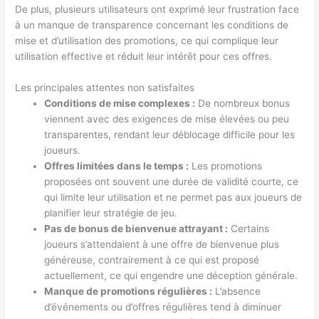
De plus, plusieurs utilisateurs ont exprimé leur frustration face
à un manque de transparence concernant les conditions de
mise et d’utilisation des promotions, ce qui complique leur
utilisation effective et réduit leur intérêt pour ces offres.
Les principales attentes non satisfaites
Conditions de mise complexes :
De nombreux bonus
viennent avec des exigences de mise élevées ou peu
transparentes, rendant leur déblocage difficile pour les
joueurs.
Offres limitées dans le temps :
Les promotions
proposées ont souvent une durée de validité courte, ce
qui limite leur utilisation et ne permet pas aux joueurs de
planifier leur stratégie de jeu.
Pas de bonus de bienvenue attrayant :
Certains
joueurs s’attendaient à une offre de bienvenue plus
généreuse, contrairement à ce qui est proposé
actuellement, ce qui engendre une déception générale.
Manque de promotions régulières :
L’absence
d’événements ou d’offres régulières tend à diminuer