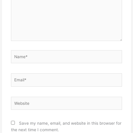
Name*
Email*
Website
Save my name, email, and website in this browser for
the next time I comment.