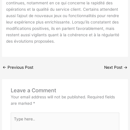
continues, notamment en ce qui concerne la rapidité des
opérations et la qualité du service client. Certains attendent
aussi l’ajout de nouveaux jeux ou fonctionnalités pour rendre
leur expérience plus enrichissante. Lorsqu’ils constatent des
modifications positives, ils en parlent favorablement, mais
restent aussi vigilants quant à la cohérence et à la régularité
des évolutions proposées.
←
Previous Post
Next Post
→
Leave a Comment
Your email address will not be published.
Required fields
are marked
*
Type
here..