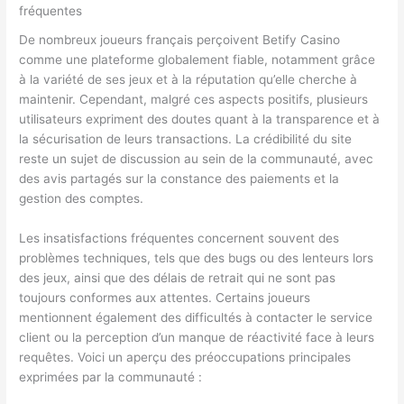
fréquentes
De nombreux joueurs français perçoivent Betify Casino
comme une plateforme globalement fiable, notamment grâce
à la variété de ses jeux et à la réputation qu’elle cherche à
maintenir. Cependant, malgré ces aspects positifs, plusieurs
utilisateurs expriment des doutes quant à la transparence et à
la sécurisation de leurs transactions. La crédibilité du site
reste un sujet de discussion au sein de la communauté, avec
des avis partagés sur la constance des paiements et la
gestion des comptes.
Les insatisfactions fréquentes concernent souvent des
problèmes techniques, tels que des bugs ou des lenteurs lors
des jeux, ainsi que des délais de retrait qui ne sont pas
toujours conformes aux attentes. Certains joueurs
mentionnent également des difficultés à contacter le service
client ou la perception d’un manque de réactivité face à leurs
requêtes. Voici un aperçu des préoccupations principales
exprimées par la communauté :