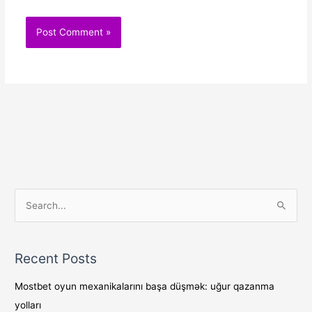
S
e
a
Recent Posts
r
c
Mostbet oyun mexanikalarını başa düşmək: uğur qazanma
h
yolları