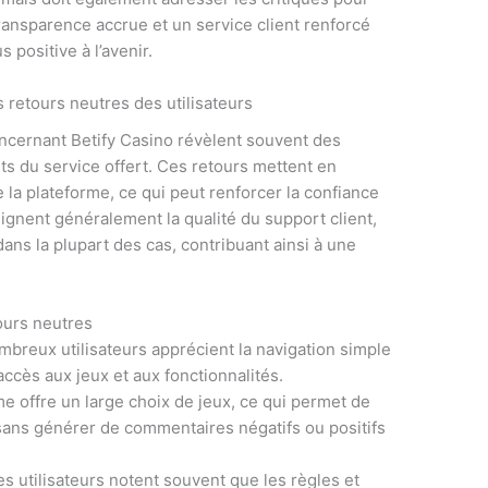
transparence accrue et un service client renforcé
 positive à l’avenir.
 retours neutres des utilisateurs
oncernant Betify Casino révèlent souvent des
ts du service offert. Ces retours mettent en
de la plateforme, ce qui peut renforcer la confiance
ignent généralement la qualité du support client,
dans la plupart des cas, contribuant ainsi à une
tours neutres
mbreux utilisateurs apprécient la navigation simple
 l’accès aux jeux et aux fonctionnalités.
me offre un large choix de jeux, ce qui permet de
 sans générer de commentaires négatifs ou positifs
les utilisateurs notent souvent que les règles et