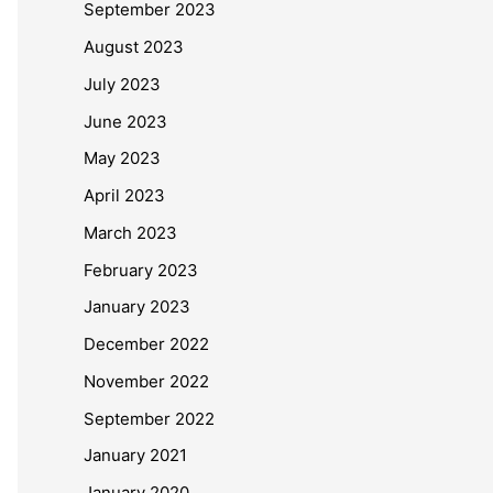
September 2023
August 2023
July 2023
June 2023
May 2023
April 2023
March 2023
February 2023
January 2023
December 2022
November 2022
September 2022
January 2021
January 2020