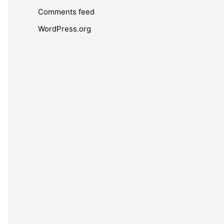
Comments feed
WordPress.org