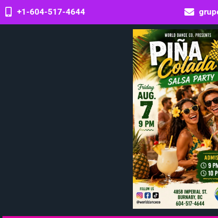
Skip
+1-604-517-4644
grup
to
content