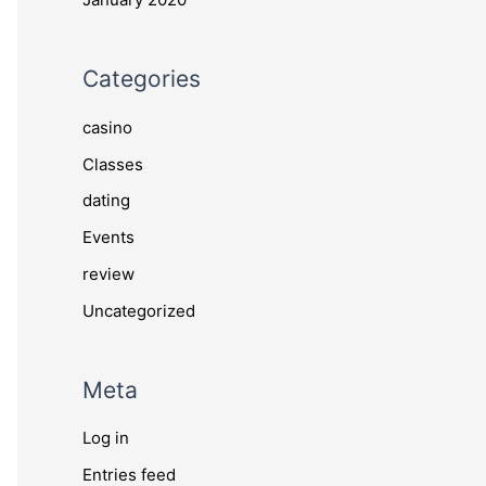
Categories
casino
Classes
dating
Events
review
Uncategorized
Meta
Log in
Entries feed