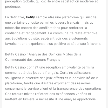
perception globale, qui oscille entre satisfaction modérée et
prudence.
En définitive,
betify
semble être une plateforme qui suscite
une certaine curiosité parmi les joueurs français, mais qui
nécessite encore des améliorations pour renforcer la
confiance et l’engagement. La communauté reste attentive
aux évolutions du site, espérant voir des ajustements
favorisant une expérience plus positive et sécurisée à l’avenir.
Betify Casino : Analyse des Opinions Mixtes de la
Communauté des Joueurs Français
Betify Casino connaît une réception ambivalente parmi la
communauté des joueurs français. Certains utilisateurs
soulignent la diversité des jeux offerts et la convivialité de la
plateforme, tandis que d’autres expriment des réserves
concernant le service client et la transparence des opérations.
Ces retours mixtes reflètent des expériences variées et
mettent en lumière la nécessité d’une analyse approfondie.