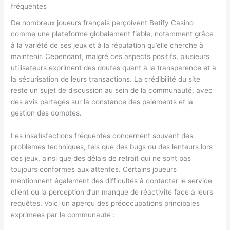
fréquentes
De nombreux joueurs français perçoivent Betify Casino
comme une plateforme globalement fiable, notamment grâce
à la variété de ses jeux et à la réputation qu’elle cherche à
maintenir. Cependant, malgré ces aspects positifs, plusieurs
utilisateurs expriment des doutes quant à la transparence et à
la sécurisation de leurs transactions. La crédibilité du site
reste un sujet de discussion au sein de la communauté, avec
des avis partagés sur la constance des paiements et la
gestion des comptes.
Les insatisfactions fréquentes concernent souvent des
problèmes techniques, tels que des bugs ou des lenteurs lors
des jeux, ainsi que des délais de retrait qui ne sont pas
toujours conformes aux attentes. Certains joueurs
mentionnent également des difficultés à contacter le service
client ou la perception d’un manque de réactivité face à leurs
requêtes. Voici un aperçu des préoccupations principales
exprimées par la communauté :