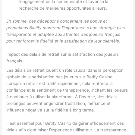
l’engagement de la communauté et favorise la
recherche de meilleures opportunités ailleurs.
En somme, ces déceptions concernant les bonus et
promotions Bacify montrent l’importance d’une stratégie plus
transparente et adaptée aux attentes des joueurs français
pour renforcer la fidélité et la satisfaction de leur clientèle.
Impact des délais de retrait sur la satisfaction des joueurs
français
Les délais de retrait jouent un rôle crucial dans la perception
globale de la satisfaction des joueurs sur Betify Casino.
Lorsqu’un retrait est traité rapidement, cela renforce la
confiance et le sentiment de transparence, incitant les joueurs
à continuer à utiliser la plateforme. À l’inverse, des délais
prolongés peuvent engendrer frustration, méfiance et
influence négative sur la fidélité à long terme.
Il est essentiel pour Betify Casino de gérer efficacement ces
délais afin d’optimiser l’expérience utilisateur. La transparence