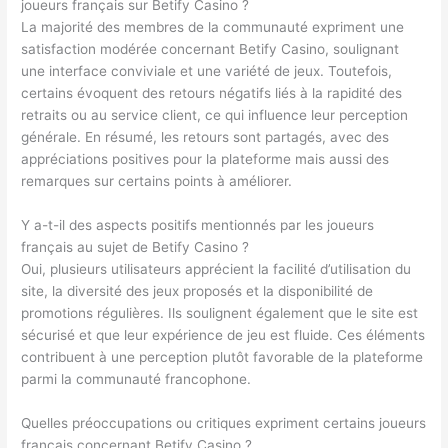
joueurs français sur Betify Casino ?
La majorité des membres de la communauté expriment une
satisfaction modérée concernant Betify Casino, soulignant
une interface conviviale et une variété de jeux. Toutefois,
certains évoquent des retours négatifs liés à la rapidité des
retraits ou au service client, ce qui influence leur perception
générale. En résumé, les retours sont partagés, avec des
appréciations positives pour la plateforme mais aussi des
remarques sur certains points à améliorer.
Y a-t-il des aspects positifs mentionnés par les joueurs
français au sujet de Betify Casino ?
Oui, plusieurs utilisateurs apprécient la facilité d’utilisation du
site, la diversité des jeux proposés et la disponibilité de
promotions régulières. Ils soulignent également que le site est
sécurisé et que leur expérience de jeu est fluide. Ces éléments
contribuent à une perception plutôt favorable de la plateforme
parmi la communauté francophone.
Quelles préoccupations ou critiques expriment certains joueurs
français concernant Betify Casino ?