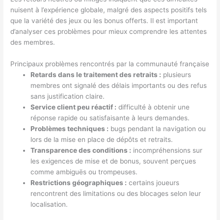
nuisent à l’expérience globale, malgré des aspects positifs tels
que la variété des jeux ou les bonus offerts. Il est important
d’analyser ces problèmes pour mieux comprendre les attentes
des membres.
Principaux problèmes rencontrés par la communauté française
Retards dans le traitement des retraits :
plusieurs
membres ont signalé des délais importants ou des refus
sans justification claire.
Service client peu réactif :
difficulté à obtenir une
réponse rapide ou satisfaisante à leurs demandes.
Problèmes techniques :
bugs pendant la navigation ou
lors de la mise en place de dépôts et retraits.
Transparence des conditions :
incompréhensions sur
les exigences de mise et de bonus, souvent perçues
comme ambiguës ou trompeuses.
Restrictions géographiques :
certains joueurs
rencontrent des limitations ou des blocages selon leur
localisation.