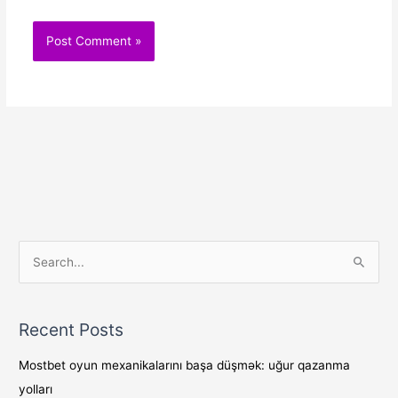
S
e
a
Recent Posts
r
c
Mostbet oyun mexanikalarını başa düşmək: uğur qazanma
h
yolları