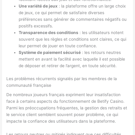
Une variété de jeux
: la plateforme offre un large choix
de jeux, ce qui permet de satisfaire diverses
préférences sans générer de commentaires négatifs ou
positifs excessifs.
Transparence des conditions
: les utilisateurs notent
souvent que les règles et conditions sont claires, ce qui
leur permet de jouer en toute confiance.
Système de paiement sécurisé
: les retours neutres
mettent en avant la facilité avec laquelle il est possible
de déposer et retirer de l’argent, en toute sécurité.
Les problèmes récurrents signalés par les membres de la
communauté française
De nombreux joueurs français expriment leur insatisfaction
face à certains aspects du fonctionnement de Betify Casino.
Parmi les préoccupations fréquentes, la gestion des retraits et
le service client semblent souvent poser problème, ce qui
impacte la confiance des utilisateurs dans la plateforme.
Les retours neutres ou mitigés indiquent que ces difficultés