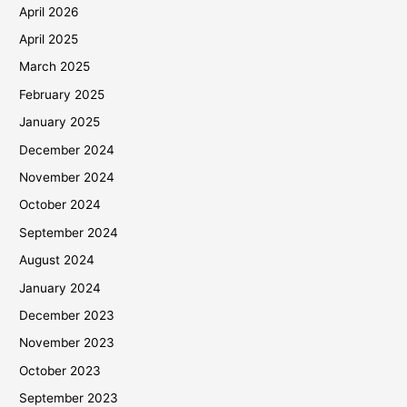
April 2026
April 2025
March 2025
February 2025
January 2025
December 2024
November 2024
October 2024
September 2024
August 2024
January 2024
December 2023
November 2023
October 2023
September 2023