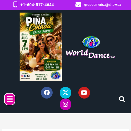
Skip
+1-604-517-4644
grupoamerica@shaw.ca
to
content
F
X
I
Y
a
-
n
o
Menu
c
t
s
u
e
w
t
t
b
i
a
u
o
t
g
b
o
t
r
e
k
e
a