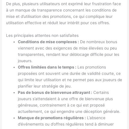
De plus, plusieurs utilisateurs ont exprimé leur frustration face
à un manque de transparence concernant les conditions de
mise et d’utilisation des promotions, ce qui complique leur
utilisation effective et réduit leur intérêt pour ces offres.
Les principales attentes non satisfaites
Conditions de mise complexes :
De nombreux bonus
viennent avec des exigences de mise élevées ou peu
transparentes, rendant leur déblocage difficile pour les
joueurs.
Offres limitées dans le temps :
Les promotions
proposées ont souvent une durée de validité courte, ce
qui limite leur utilisation et ne permet pas aux joueurs de
planifier leur stratégie de jeu.
Pas de bonus de bienvenue attrayant :
Certains
joueurs s’attendaient à une offre de bienvenue plus
généreuse, contrairement à ce qui est proposé
actuellement, ce qui engendre une déception générale.
Manque de promotions régulières :
L’absence
d’événements ou d’offres régulières tend à diminuer