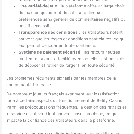
Une variété de jeux
: la plateforme offre un large choix
de jeux, ce qui permet de satisfaire diverses
préférences sans générer de commentaires négatifs ou
positifs excessifs.
Transparence des conditions
: les utilisateurs notent
souvent que les règles et conditions sont claires, ce qui
leur permet de jouer en toute confiance.
Système de paiement sécurisé
: les retours neutres
mettent en avant la facilité avec laquelle il est possible
de déposer et retirer de l’argent, en toute sécurité.
Les problèmes récurrents signalés par les membres de la
communauté française
De nombreux joueurs français expriment leur insatisfaction
face à certains aspects du fonctionnement de Betify Casino.
Parmi les préoccupations fréquentes, la gestion des retraits et
le service client semblent souvent poser problème, ce qui
impacte la confiance des utilisateurs dans la plateforme.
Les retours neutres ou mitigés indiquent que ces difficultés