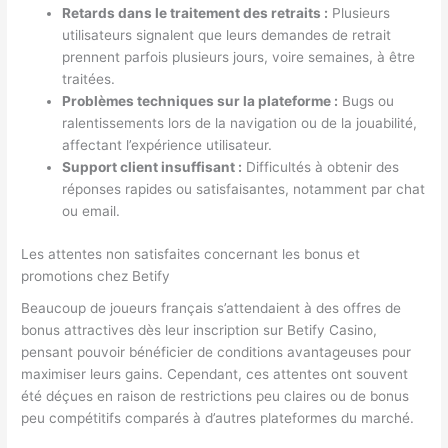
Retards dans le traitement des retraits :
Plusieurs
utilisateurs signalent que leurs demandes de retrait
prennent parfois plusieurs jours, voire semaines, à être
traitées.
Problèmes techniques sur la plateforme :
Bugs ou
ralentissements lors de la navigation ou de la jouabilité,
affectant l’expérience utilisateur.
Support client insuffisant :
Difficultés à obtenir des
réponses rapides ou satisfaisantes, notamment par chat
ou email.
Les attentes non satisfaites concernant les bonus et
promotions chez Betify
Beaucoup de joueurs français s’attendaient à des offres de
bonus attractives dès leur inscription sur Betify Casino,
pensant pouvoir bénéficier de conditions avantageuses pour
maximiser leurs gains. Cependant, ces attentes ont souvent
été déçues en raison de restrictions peu claires ou de bonus
peu compétitifs comparés à d’autres plateformes du marché.