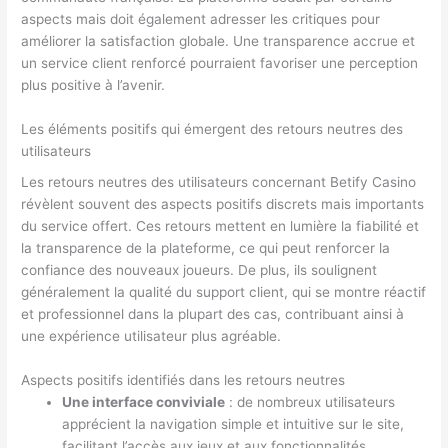
aspects mais doit également adresser les critiques pour
améliorer la satisfaction globale. Une transparence accrue et
un service client renforcé pourraient favoriser une perception
plus positive à l’avenir.
Les éléments positifs qui émergent des retours neutres des
utilisateurs
Les retours neutres des utilisateurs concernant Betify Casino
révèlent souvent des aspects positifs discrets mais importants
du service offert. Ces retours mettent en lumière la fiabilité et
la transparence de la plateforme, ce qui peut renforcer la
confiance des nouveaux joueurs. De plus, ils soulignent
généralement la qualité du support client, qui se montre réactif
et professionnel dans la plupart des cas, contribuant ainsi à
une expérience utilisateur plus agréable.
Aspects positifs identifiés dans les retours neutres
Une interface conviviale
: de nombreux utilisateurs
apprécient la navigation simple et intuitive sur le site,
facilitant l’accès aux jeux et aux fonctionnalités.