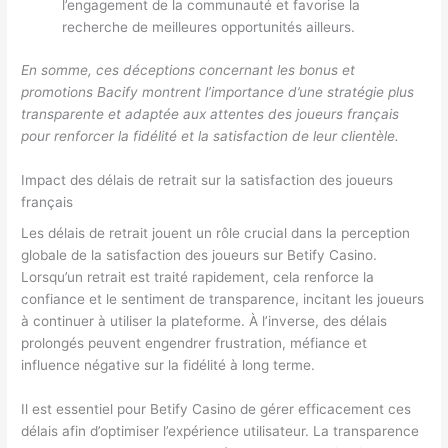
l’engagement de la communauté et favorise la
recherche de meilleures opportunités ailleurs.
En somme, ces déceptions concernant les bonus et
promotions Bacify montrent l’importance d’une stratégie plus
transparente et adaptée aux attentes des joueurs français
pour renforcer la fidélité et la satisfaction de leur clientèle.
Impact des délais de retrait sur la satisfaction des joueurs
français
Les délais de retrait jouent un rôle crucial dans la perception
globale de la satisfaction des joueurs sur Betify Casino.
Lorsqu’un retrait est traité rapidement, cela renforce la
confiance et le sentiment de transparence, incitant les joueurs
à continuer à utiliser la plateforme. À l’inverse, des délais
prolongés peuvent engendrer frustration, méfiance et
influence négative sur la fidélité à long terme.
Il est essentiel pour Betify Casino de gérer efficacement ces
délais afin d’optimiser l’expérience utilisateur. La transparence