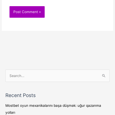
S
e
a
Recent Posts
r
c
Mostbet oyun mexanikalarını başa düşmək: uğur qazanma
h
yolları