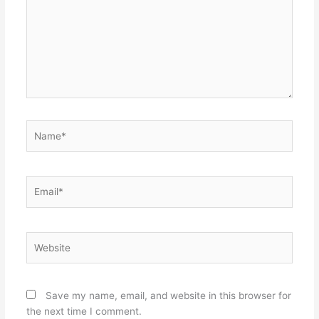
Name*
Email*
Website
Save my name, email, and website in this browser for
the next time I comment.