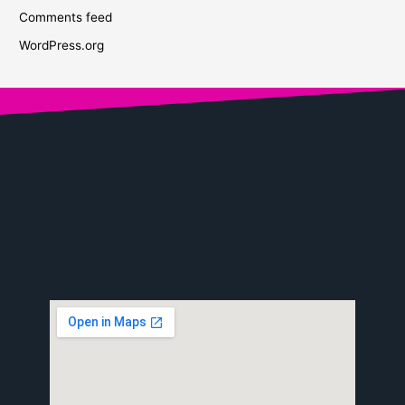
Comments feed
WordPress.org