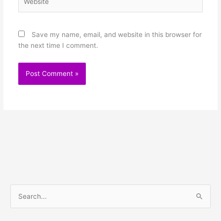
Save my name, email, and website in this browser for
the next time I comment.
S
e