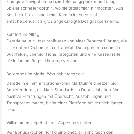
Eine gute Navigation reduziert Reibungspunkte und bringt
Spieler schneller dorthin, wo sie tatsächlich hinmöchten. Aus
Sicht der Praxis sind kleine Komfortelemente oft
entscheidender als groß angekündigte Designexperimente.
Komfort im Alltag
Gerade neue Nutzer profitieren von einer Benutzerführung, die
sie nicht mit Optionen überfrachtet. Dazu gehören schnelle
Suchfelder, übersichtliche Kategorien und eine Kassenseite,
die keine unnötigen Umwege verlangt.
Beliebtheit im Markt: Was dahintersteckt
Gerade in einem anspruchsvollen Marktumfeld setzen sich
Anbieter durch, die klare Standards im Detail einhalten. Wer
positive Erfahrungen mit Übersicht, Auszahlungen und
Transparenz macht, bleibt einer Plattform oft deutlich länger
treu.
Willkommensangebote mit Augenmaß prüfen
Wer Bonusaktionen richtig einordnet, erkennt rasch den