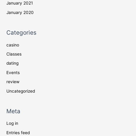
January 2021
January 2020
Categories
casino
Classes
dating
Events
review
Uncategorized
Meta
Log in
Entries feed