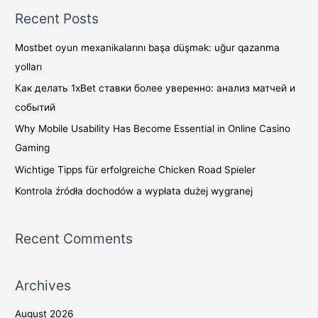
a
Recent Posts
r
c
Mostbet oyun mexanikalarını başa düşmək: uğur qazanma
h
yolları
f
Как делать 1xBet ставки более уверенно: анализ матчей и
o
событий
r
Why Mobile Usability Has Become Essential in Online Casino
:
Gaming
Wichtige Tipps für erfolgreiche Chicken Road Spieler
Kontrola źródła dochodów a wypłata dużej wygranej
Recent Comments
Archives
August 2026