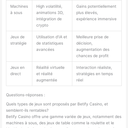
Machines
High volatilité,
Gains potentiellement
à sous
animations 3D,
plus élevés,
intégration de
expérience immersive
crypto
Jeux de
Utilisation d’IA et
Meilleure prise de
stratégie
de statistiques
décision,
avancées
augmentation des
chances de profit
Jeux en
Réalité virtuelle
Interaction réaliste,
direct
et réalité
stratégies en temps
augmentée
réel
Questions-réponses :
Quels types de jeux sont proposés par Betify Casino, et
semblent-ils rentables?
Betify Casino offre une gamme variée de jeux, notamment des
machines à sous, des jeux de table comme la roulette et le