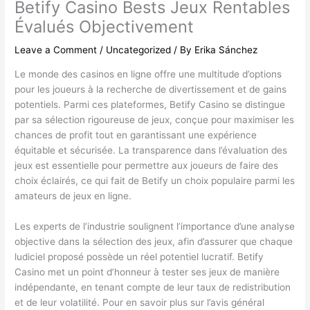
Betify Casino Bests Jeux Rentables
Évalués Objectivement
Leave a Comment
/
Uncategorized
/ By
Erika Sánchez
Le monde des casinos en ligne offre une multitude d’options
pour les joueurs à la recherche de divertissement et de gains
potentiels. Parmi ces plateformes, Betify Casino se distingue
par sa sélection rigoureuse de jeux, conçue pour maximiser les
chances de profit tout en garantissant une expérience
équitable et sécurisée. La transparence dans l’évaluation des
jeux est essentielle pour permettre aux joueurs de faire des
choix éclairés, ce qui fait de Betify un choix populaire parmi les
amateurs de jeux en ligne.
Les experts de l’industrie soulignent l’importance d’une analyse
objective dans la sélection des jeux, afin d’assurer que chaque
ludiciel proposé possède un réel potentiel lucratif. Betify
Casino met un point d’honneur à tester ses jeux de manière
indépendante, en tenant compte de leur taux de redistribution
et de leur volatilité. Pour en savoir plus sur l’avis général