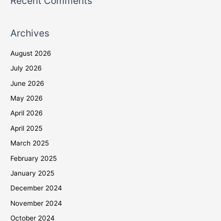
Recent Comments
Archives
August 2026
July 2026
June 2026
May 2026
April 2026
April 2025
March 2025
February 2025
January 2025
December 2024
November 2024
October 2024