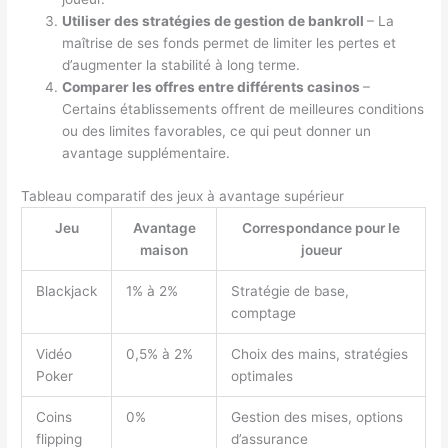
Utiliser des stratégies de gestion de bankroll
– La
maîtrise de ses fonds permet de limiter les pertes et
d’augmenter la stabilité à long terme.
Comparer les offres entre différents casinos
–
Certains établissements offrent de meilleures conditions
ou des limites favorables, ce qui peut donner un
avantage supplémentaire.
Tableau comparatif des jeux à avantage supérieur
Jeu
Avantage
Correspondance pour le
maison
joueur
Blackjack
1% à 2%
Stratégie de base,
comptage
Vidéo
0,5% à 2%
Choix des mains, stratégies
Poker
optimales
Coins
0%
Gestion des mises, options
flipping
d’assurance