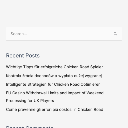
S
e
a
Recent Posts
r
c
Wichtige Tipps für erfolgreiche Chicken Road Spieler
h
Kontrola źródła dochodów a wypłata dużej wygranej
f
Intelligente Strategien für Chicken Road Optimieren
o
EU Casino Withdrawal Limits and Impact of Weekend
r
Processing for UK Players
:
Come prevenire gli errori più costosi in Chicken Road