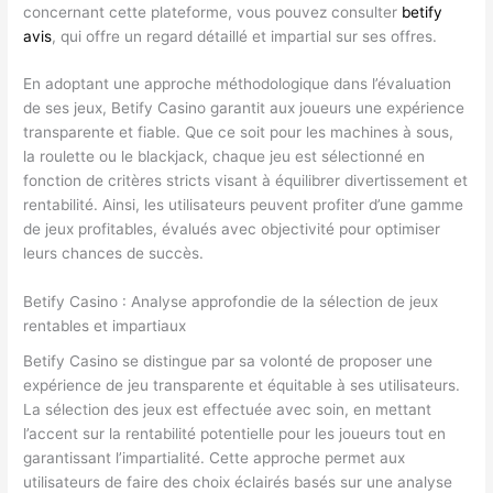
concernant cette plateforme, vous pouvez consulter
betify
avis
, qui offre un regard détaillé et impartial sur ses offres.
En adoptant une approche méthodologique dans l’évaluation
de ses jeux, Betify Casino garantit aux joueurs une expérience
transparente et fiable. Que ce soit pour les machines à sous,
la roulette ou le blackjack, chaque jeu est sélectionné en
fonction de critères stricts visant à équilibrer divertissement et
rentabilité. Ainsi, les utilisateurs peuvent profiter d’une gamme
de jeux profitables, évalués avec objectivité pour optimiser
leurs chances de succès.
Betify Casino : Analyse approfondie de la sélection de jeux
rentables et impartiaux
Betify Casino se distingue par sa volonté de proposer une
expérience de jeu transparente et équitable à ses utilisateurs.
La sélection des jeux est effectuée avec soin, en mettant
l’accent sur la rentabilité potentielle pour les joueurs tout en
garantissant l’impartialité. Cette approche permet aux
utilisateurs de faire des choix éclairés basés sur une analyse