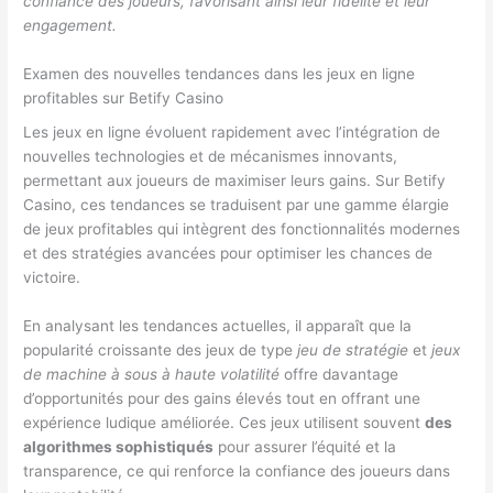
confiance des joueurs, favorisant ainsi leur fidélité et leur
engagement.
Examen des nouvelles tendances dans les jeux en ligne
profitables sur Betify Casino
Les jeux en ligne évoluent rapidement avec l’intégration de
nouvelles technologies et de mécanismes innovants,
permettant aux joueurs de maximiser leurs gains. Sur Betify
Casino, ces tendances se traduisent par une gamme élargie
de jeux profitables qui intègrent des fonctionnalités modernes
et des stratégies avancées pour optimiser les chances de
victoire.
En analysant les tendances actuelles, il apparaît que la
popularité croissante des jeux de type
jeu de stratégie
et
jeux
de machine à sous à haute volatilité
offre davantage
d’opportunités pour des gains élevés tout en offrant une
expérience ludique améliorée. Ces jeux utilisent souvent
des
algorithmes sophistiqués
pour assurer l’équité et la
transparence, ce qui renforce la confiance des joueurs dans