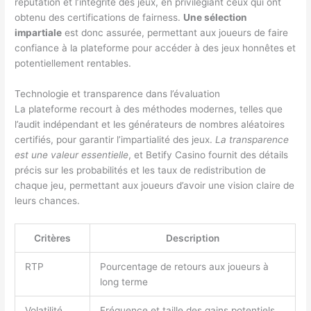
réputation et l’intégrité des jeux, en privilégiant ceux qui ont
obtenu des certifications de fairness.
Une sélection
impartiale
est donc assurée, permettant aux joueurs de faire
confiance à la plateforme pour accéder à des jeux honnêtes et
potentiellement rentables.
Technologie et transparence dans l’évaluation
La plateforme recourt à des méthodes modernes, telles que
l’audit indépendant et les générateurs de nombres aléatoires
certifiés, pour garantir l’impartialité des jeux.
La transparence
est une valeur essentielle
, et Betify Casino fournit des détails
précis sur les probabilités et les taux de redistribution de
chaque jeu, permettant aux joueurs d’avoir une vision claire de
leurs chances.
Critères
Description
RTP
Pourcentage de retours aux joueurs à
long terme
Volatilité
Fréquence et taille des gains potentiels