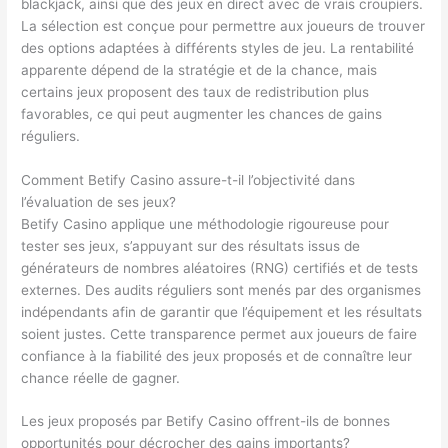
blackjack, ainsi que des jeux en direct avec de vrais croupiers.
La sélection est conçue pour permettre aux joueurs de trouver
des options adaptées à différents styles de jeu. La rentabilité
apparente dépend de la stratégie et de la chance, mais
certains jeux proposent des taux de redistribution plus
favorables, ce qui peut augmenter les chances de gains
réguliers.
Comment Betify Casino assure-t-il l’objectivité dans
l’évaluation de ses jeux?
Betify Casino applique une méthodologie rigoureuse pour
tester ses jeux, s’appuyant sur des résultats issus de
générateurs de nombres aléatoires (RNG) certifiés et de tests
externes. Des audits réguliers sont menés par des organismes
indépendants afin de garantir que l’équipement et les résultats
soient justes. Cette transparence permet aux joueurs de faire
confiance à la fiabilité des jeux proposés et de connaître leur
chance réelle de gagner.
Les jeux proposés par Betify Casino offrent-ils de bonnes
opportunités pour décrocher des gains importants?