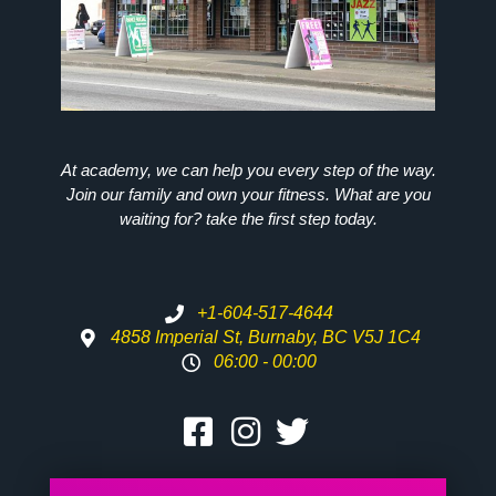
At academy, we can help you every step of the way.
Join our family and own your fitness. What are you
waiting for? take the first step today.
+1-604-517-4644
4858 Imperial St, Burnaby, BC V5J 1C4
06:00 - 00:00