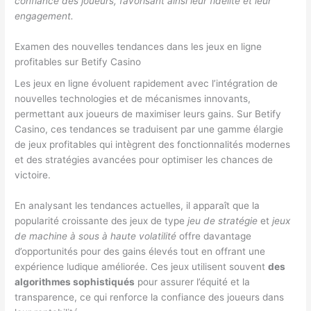
confiance des joueurs, favorisant ainsi leur fidélité et leur
engagement.
Examen des nouvelles tendances dans les jeux en ligne
profitables sur Betify Casino
Les jeux en ligne évoluent rapidement avec l’intégration de
nouvelles technologies et de mécanismes innovants,
permettant aux joueurs de maximiser leurs gains. Sur Betify
Casino, ces tendances se traduisent par une gamme élargie
de jeux profitables qui intègrent des fonctionnalités modernes
et des stratégies avancées pour optimiser les chances de
victoire.
En analysant les tendances actuelles, il apparaît que la
popularité croissante des jeux de type
jeu de stratégie
et
jeux
de machine à sous à haute volatilité
offre davantage
d’opportunités pour des gains élevés tout en offrant une
expérience ludique améliorée. Ces jeux utilisent souvent
des
algorithmes sophistiqués
pour assurer l’équité et la
transparence, ce qui renforce la confiance des joueurs dans