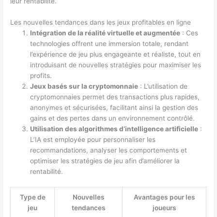
leur rentabilité.
Les nouvelles tendances dans les jeux profitables en ligne
Intégration de la réalité virtuelle et augmentée
: Ces
technologies offrent une immersion totale, rendant
l’expérience de jeu plus engageante et réaliste, tout en
introduisant de nouvelles stratégies pour maximiser les
profits.
Jeux basés sur la cryptomonnaie
: L’utilisation de
cryptomonnaies permet des transactions plus rapides,
anonymes et sécurisées, facilitant ainsi la gestion des
gains et des pertes dans un environnement contrôlé.
Utilisation des algorithmes d’intelligence artificielle
:
L’IA est employée pour personnaliser les
recommandations, analyser les comportements et
optimiser les stratégies de jeu afin d’améliorer la
rentabilité.
Type de
Nouvelles
Avantages pour les
jeu
tendances
joueurs