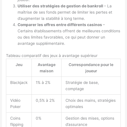
Utiliser des stratégies de gestion de bankroll
– La
maîtrise de ses fonds permet de limiter les pertes et
d’augmenter la stabilité à long terme.
Comparer les offres entre différents casinos
–
Certains établissements offrent de meilleures conditions
ou des limites favorables, ce qui peut donner un
avantage supplémentaire.
Tableau comparatif des jeux à avantage supérieur
Jeu
Avantage
Correspondance pour le
maison
joueur
Blackjack
1% à 2%
Stratégie de base,
comptage
Vidéo
0,5% à 2%
Choix des mains, stratégies
Poker
optimales
Coins
0%
Gestion des mises, options
flipping
d’assurance