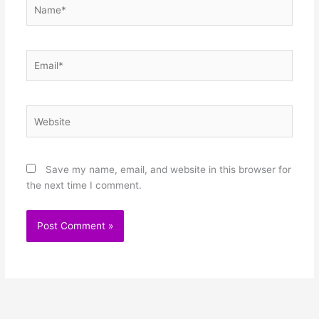
Name*
Email*
Website
Save my name, email, and website in this browser for
the next time I comment.