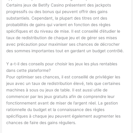
Certains jeux de Betify Casino présentent des jackpots
progressifs ou des bonus qui peuvent offrir des gains
substantiels. Cependant, la plupart des titres ont des
probabilités de gains qui varient en fonction des règles
spécifiques et du niveau de mise. Il est conseillé d’étudier le
taux de redistribution de chaque jeu et de gérer ses mises
avec précaution pour maximiser ses chances de décrocher
des sommes importantes tout en gardant un budget contrôlé.
Y a-t-il des conseils pour choisir les jeux les plus rentables
dans cette plateforme?
Pour optimiser ses chances, il est conseillé de privilégier les
jeux avec un taux de redistribution élevé, tels que certaines
machines à sous ou jeux de table. Il est aussi utile de
commencer par les jeux gratuits afin de comprendre leur
fonctionnement avant de miser de l’argent réel. La gestion
rationnelle du budget et la connaissance des règles
spécifiques à chaque jeu peuvent également augmenter les
chances de faire des gains réguliers.