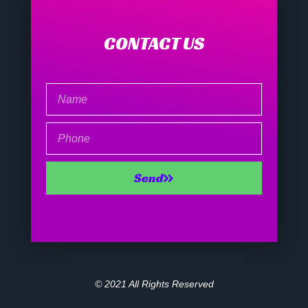
CONTACT US
Name
Phone
Send
© 2021 All Rights Reserved