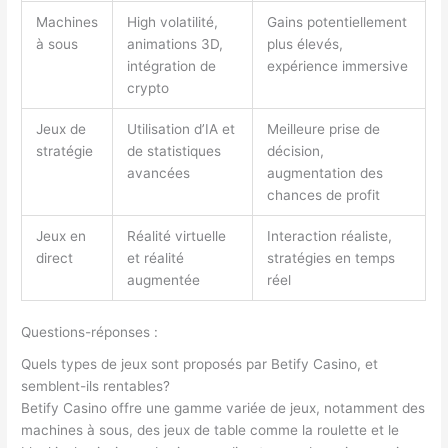
Machines
High volatilité,
Gains potentiellement
à sous
animations 3D,
plus élevés,
intégration de
expérience immersive
crypto
Jeux de
Utilisation d’IA et
Meilleure prise de
stratégie
de statistiques
décision,
avancées
augmentation des
chances de profit
Jeux en
Réalité virtuelle
Interaction réaliste,
direct
et réalité
stratégies en temps
augmentée
réel
Questions-réponses :
Quels types de jeux sont proposés par Betify Casino, et
semblent-ils rentables?
Betify Casino offre une gamme variée de jeux, notamment des
machines à sous, des jeux de table comme la roulette et le