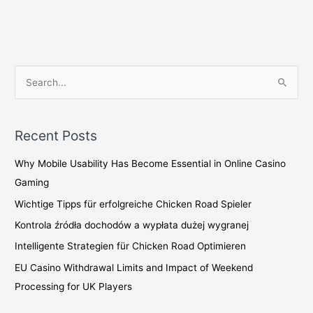
S
e
a
Recent Posts
r
c
Why Mobile Usability Has Become Essential in Online Casino
h
Gaming
f
Wichtige Tipps für erfolgreiche Chicken Road Spieler
o
Kontrola źródła dochodów a wypłata dużej wygranej
r
Intelligente Strategien für Chicken Road Optimieren
:
EU Casino Withdrawal Limits and Impact of Weekend
Processing for UK Players