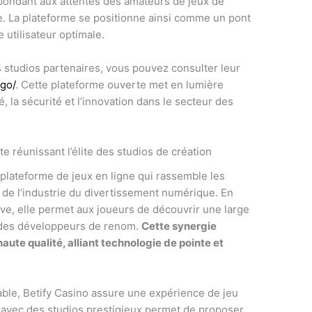
répondant aux attentes des amateurs de jeux de
. La plateforme se positionne ainsi comme un pont
 utilisateur optimale.
es studios partenaires, vous pouvez consulter leur
ngo/
. Cette plateforme ouverte met en lumière
, la sécurité et l’innovation dans le secteur des
e réunissant l’élite des studios de création
plateforme de jeux en ligne qui rassemble les
 de l’industrie du divertissement numérique. En
ive, elle permet aux joueurs de découvrir une large
 des développeurs de renom.
Cette synergie
ute qualité, alliant technologie de pointe et
able, Betify Casino assure une expérience de jeu
on avec des studios prestigieux permet de proposer