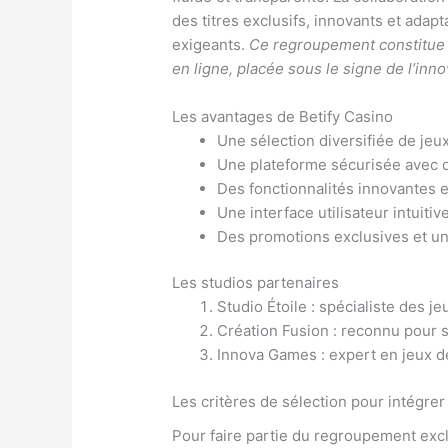
des titres exclusifs, innovants et adap
exigeants.
Ce regroupement constitue u
en ligne, placée sous le signe de l’innov
Les avantages de Betify Casino
Une sélection diversifiée de je
Une plateforme sécurisée avec d
Des fonctionnalités innovantes 
Une interface utilisateur intuitiv
Des promotions exclusives et u
Les studios partenaires
Studio Étoile : spécialiste des 
Création Fusion : reconnu pour se
Innova Games : expert en jeux de
Les critères de sélection pour intégre
Pour faire partie du regroupement exc