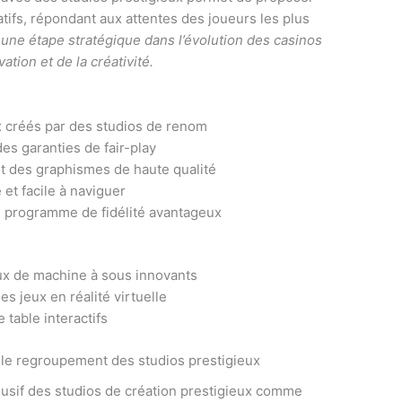
tatifs, répondant aux attentes des joueurs les plus
ne étape stratégique dans l’évolution des casinos
ation et de la créativité.
ux créés par des studios de renom
es garanties de fair-play
et des graphismes de haute qualité
e et facile à naviguer
n programme de fidélité avantageux
jeux de machine à sous innovants
s jeux en réalité virtuelle
 table interactifs
r le regroupement des studios prestigieux
lusif des studios de création prestigieux comme