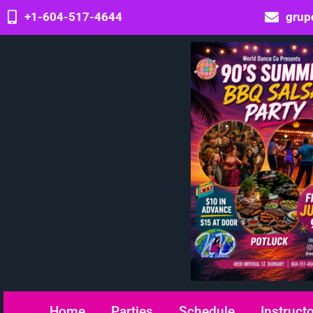
Skip
+1-604-517-4644
grup
to
content
Home
Parties
Schedule
Instruct