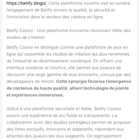
https://betify.bingo/
. Cette plateforme ouverte met en lumière
l’engagement de Betify envers la qualité, la sécurité et
l’innovation dans le secteur des casinos en ligne.
Betify Casino : Une plateforme innovante réunissant l’élite des
studios de création
Betify Casino se distingue comme une plateforme de jeux en
ligne qui rassemble les studios de création les plus renommés
de l’industrie du divertissement numérique. En offrant une
interface moderne et intuitive, elle permet aux joueurs de
découvrir une large gamme de jeux innovants, conçus par des
développeurs de renom.
Cette synergie favorise l’émergence
de contenus de haute qualité, alliant technologie de pointe
et expériences immersives.
Grâce à une plateforme sécurisée et fiable, Betify Casino
assure une expérience de jeu fluide et transparente. La
collaboration avec des studios prestigieux permet de proposer
des titres exclusifs, innovants et adaptatifs, répondant aux
attentes des joueurs les plus exigeants.
Ce regroupement