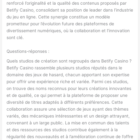
renforcé l’originalité et la qualité des contenus proposés par
Betify Casino, consolidant sa position de leader dans l’industrie
du jeu en ligne. Cette synergie constitue un modèle
prometteur pour l’évolution future des plateformes de
divertissement numériques, où la collaboration et l’innovation
sont clé.
Questions-réponses :
Quels studios de création sont regroupés dans Betify Casino ?
Betify Casino rassemble plusieurs studios réputés dans le
domaine des jeux de hasard, chacun apportant son expertise
pour offrir une expérience riche et variée. Parmi ces studios,
on trouve des noms reconnus pour leurs créations innovantes
et de qualité, ce qui permet à la plateforme de proposer une
diversité de titres adaptés à différents préférences. Cette
collaboration assure une sélection de jeux ayant des thèmes
variés, des mécaniques intéressantes et un design attrayant,
convenant à un large public. La mise en commun des talents
et des ressources des studios contribue également à la
régularité des nouveautés et à l’amélioration continue de l’offre