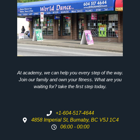
At academy, we can help you every step of the way.
Join our family and own your fitness. What are you
waiting for? take the first step today.
+1-604-517-4644
4858 Imperial St, Burnaby, BC V5J 1C4
06:00 - 00:00