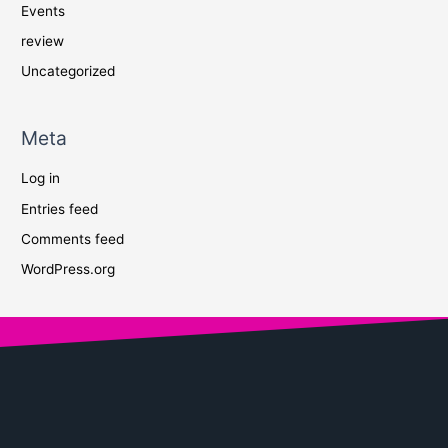
Events
review
Uncategorized
Meta
Log in
Entries feed
Comments feed
WordPress.org