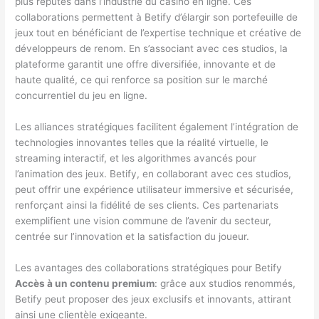
plus réputés dans l’industrie du casino en ligne. Ces
collaborations permettent à Betify d’élargir son portefeuille de
jeux tout en bénéficiant de l’expertise technique et créative de
développeurs de renom. En s’associant avec ces studios, la
plateforme garantit une offre diversifiée, innovante et de
haute qualité, ce qui renforce sa position sur le marché
concurrentiel du jeu en ligne.
Les alliances stratégiques facilitent également l’intégration de
technologies innovantes telles que la réalité virtuelle, le
streaming interactif, et les algorithmes avancés pour
l’animation des jeux. Betify, en collaborant avec ces studios,
peut offrir une expérience utilisateur immersive et sécurisée,
renforçant ainsi la fidélité de ses clients. Ces partenariats
exemplifient une vision commune de l’avenir du secteur,
centrée sur l’innovation et la satisfaction du joueur.
Les avantages des collaborations stratégiques pour Betify
Accès à un contenu premium
: grâce aux studios renommés,
Betify peut proposer des jeux exclusifs et innovants, attirant
ainsi une clientèle exigeante.