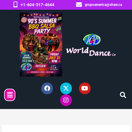
Skip
+1-604-517-4644
grupoamerica@shaw.ca
to
content
F
X
I
Y
a
-
n
o
Menu
c
t
s
u
e
w
t
t
b
i
a
u
o
t
g
b
o
t
r
e
k
e
a
r
m