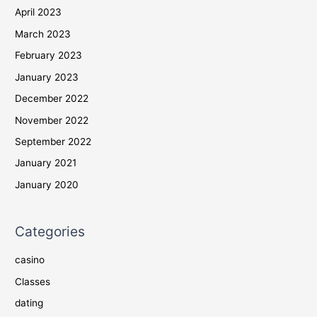
April 2023
March 2023
February 2023
January 2023
December 2022
November 2022
September 2022
January 2021
January 2020
Categories
casino
Classes
dating