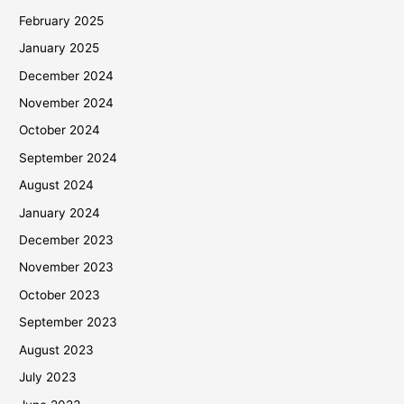
February 2025
January 2025
December 2024
November 2024
October 2024
September 2024
August 2024
January 2024
December 2023
November 2023
October 2023
September 2023
August 2023
July 2023