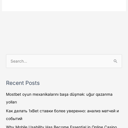
S
e
a
Recent Posts
r
c
Mostbet oyun mexanikalarını başa düşmək: uğur qazanma
h
yolları
f
Как делать 1xBet ставки более уверенно: анализ матчей и
o
событий
r
Why Mobile Usability Has Become Essential in Online Casino