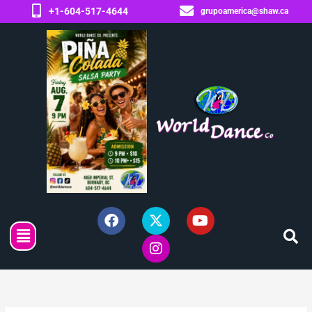
Skip
+1-604-517-4644
grupoamerica@shaw.ca
to
content
F
X
I
Y
a
-
n
o
Menu
c
t
s
u
e
w
t
t
b
i
a
u
o
t
g
b
o
t
r
e
k
e
a