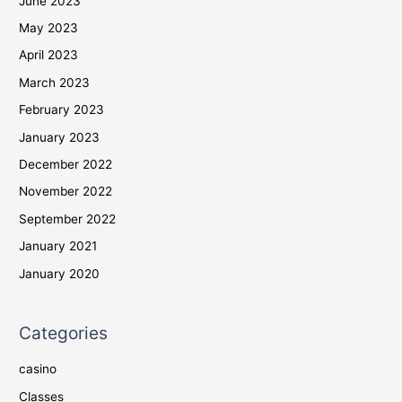
June 2023
May 2023
April 2023
March 2023
February 2023
January 2023
December 2022
November 2022
September 2022
January 2021
January 2020
Categories
casino
Classes