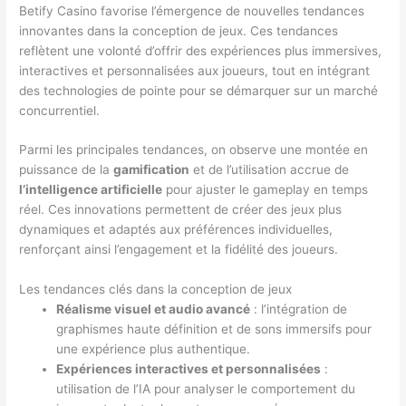
Betify Casino favorise l’émergence de nouvelles tendances
innovantes dans la conception de jeux. Ces tendances
reflètent une volonté d’offrir des expériences plus immersives,
interactives et personnalisées aux joueurs, tout en intégrant
des technologies de pointe pour se démarquer sur un marché
concurrentiel.
Parmi les principales tendances, on observe une montée en
puissance de la
gamification
et de l’utilisation accrue de
l’intelligence artificielle
pour ajuster le gameplay en temps
réel. Ces innovations permettent de créer des jeux plus
dynamiques et adaptés aux préférences individuelles,
renforçant ainsi l’engagement et la fidélité des joueurs.
Les tendances clés dans la conception de jeux
Réalisme visuel et audio avancé
: l’intégration de
graphismes haute définition et de sons immersifs pour
une expérience plus authentique.
Expériences interactives et personnalisées
:
utilisation de l’IA pour analyser le comportement du