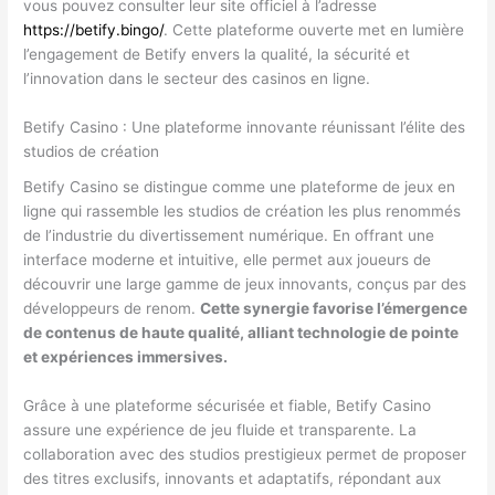
vous pouvez consulter leur site officiel à l’adresse
https://betify.bingo/
. Cette plateforme ouverte met en lumière
l’engagement de Betify envers la qualité, la sécurité et
l’innovation dans le secteur des casinos en ligne.
Betify Casino : Une plateforme innovante réunissant l’élite des
studios de création
Betify Casino se distingue comme une plateforme de jeux en
ligne qui rassemble les studios de création les plus renommés
de l’industrie du divertissement numérique. En offrant une
interface moderne et intuitive, elle permet aux joueurs de
découvrir une large gamme de jeux innovants, conçus par des
développeurs de renom.
Cette synergie favorise l’émergence
de contenus de haute qualité, alliant technologie de pointe
et expériences immersives.
Grâce à une plateforme sécurisée et fiable, Betify Casino
assure une expérience de jeu fluide et transparente. La
collaboration avec des studios prestigieux permet de proposer
des titres exclusifs, innovants et adaptatifs, répondant aux