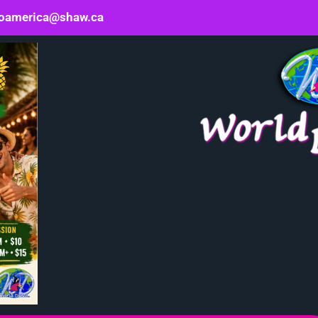
oamerica@shaw.ca