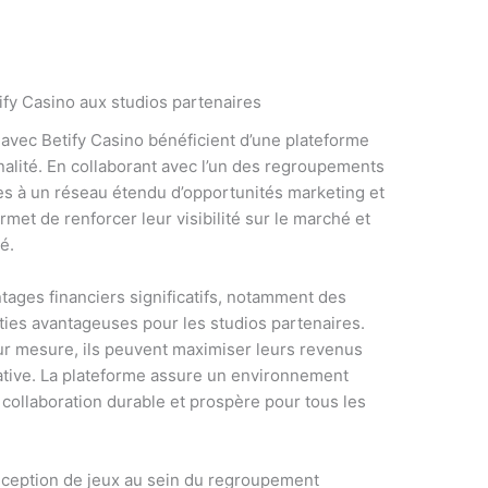
ify Casino aux studios partenaires
 avec Betify Casino bénéficient d’une plateforme
ginalité. En collaborant avec l’un des regroupements
cès à un réseau étendu d’opportunités marketing et
met de renforcer leur visibilité sur le marché et
ié.
tages financiers significatifs, notamment des
ties avantageuses pour les studios partenaires.
ur mesure, ils peuvent maximiser leurs revenus
ative. La plateforme assure un environnement
 collaboration durable et prospère pour tous les
ception de jeux au sein du regroupement