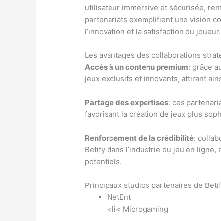
utilisateur immersive et sécurisée, renf
partenariats exemplifient une vision c
l’innovation et la satisfaction du joueur.
Les avantages des collaborations strat
Accès à un contenu premium
: grâce 
jeux exclusifs et innovants, attirant ain
Partage des expertises
: ces partenar
favorisant la création de jeux plus so
Renforcement de la crédibilité
: colla
Betify dans l’industrie du jeu en ligne,
potentiels.
Principaux studios partenaires de Beti
NetEnt
<li< Microgaming