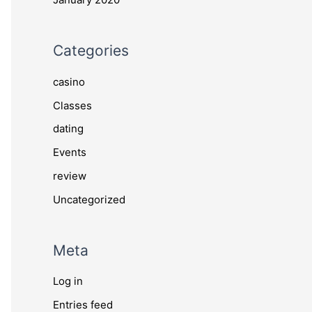
Categories
casino
Classes
dating
Events
review
Uncategorized
Meta
Log in
Entries feed