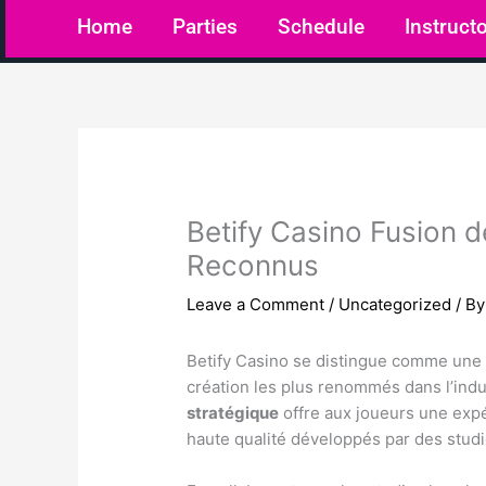
Home
Parties
Schedule
Instruct
Betify Casino Fusion d
Reconnus
Leave a Comment
/
Uncategorized
/ By
Betify Casino se distingue comme une p
création les plus renommés dans l’indu
stratégique
offre aux joueurs une exp
haute qualité développés par des studio