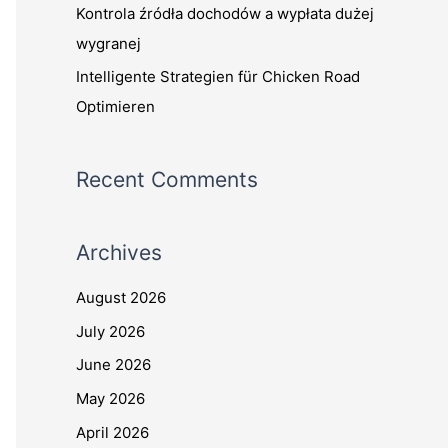
Kontrola źródła dochodów a wypłata dużej
wygranej
Intelligente Strategien für Chicken Road
Optimieren
Recent Comments
Archives
August 2026
July 2026
June 2026
May 2026
April 2026