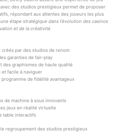
on avec des studios prestigieux permet de proposer
tatifs, répondant aux attentes des joueurs les plus
ne étape stratégique dans l’évolution des casinos
ation et de la créativité.
ux créés par des studios de renom
es garanties de fair-play
et des graphismes de haute qualité
e et facile à naviguer
n programme de fidélité avantageux
jeux de machine à sous innovants
s jeux en réalité virtuelle
 table interactifs
r le regroupement des studios prestigieux