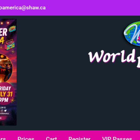
oamerica@shaw.ca
ors
Prices
Cart
Register
VIP Passes