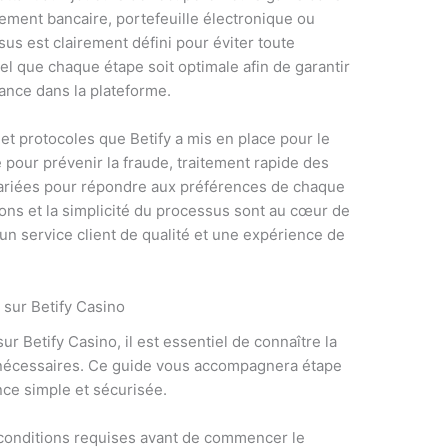
irement bancaire, portefeuille électronique ou
s est clairement défini pour éviter toute
tiel que chaque étape soit optimale afin de garantir
iance dans la plateforme.
et protocoles que Betify a mis en place pour le
té pour prévenir la fraude, traitement rapide des
ariées pour répondre aux préférences de chaque
ions et la simplicité du processus sont au cœur de
i un service client de qualité et une expérience de
 sur Betify Casino
r Betify Casino, il est essentiel de connaître la
s nécessaires. Ce guide vous accompagnera étape
nce simple et sécurisée.
conditions requises avant de commencer le