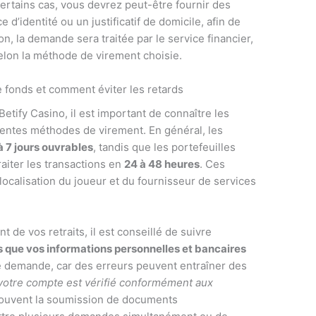
certains cas, vous devrez peut-être fournir des
e d’identité ou un justificatif de domicile, afin de
on, la demande sera traitée par le service financier,
selon la méthode de virement choisie.
e fonds et comment éviter les retards
 Betify Casino, il est important de connaître les
érentes méthodes de virement. En général, les
à 7 jours ouvrables
, tandis que les portefeuilles
aiter les transactions en
24 à 48 heures
. Ces
 localisation du joueur et du fournisseur de services
t de vos retraits, il est conseillé de suivre
rs que vos informations personnelles et bancaires
 demande, car des erreurs peuvent entraîner des
otre compte est vérifié conformément aux
 souvent la soumission de documents