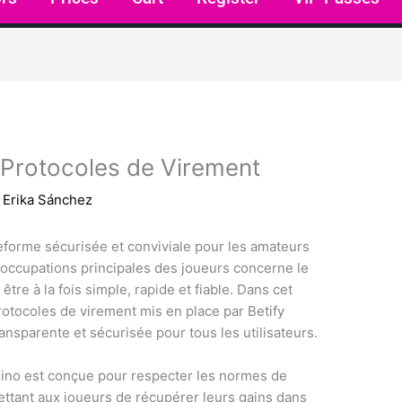
t Protocoles de Virement
Erika Sánchez
eforme sécurisée et conviviale pour les amateurs
réoccupations principales des joueurs concerne le
être à la fois simple, rapide et fiable. Dans cet
rotocoles de virement mis en place par Betify
nsparente et sécurisée pour tous les utilisateurs.
asino est conçue pour respecter les normes de
mettant aux joueurs de récupérer leurs gains dans