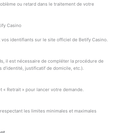
roblème ou retard dans le traitement de votre
tify Casino
vos identifiants sur le site officiel de Betify Casino.
ds, il est nécessaire de compléter la procédure de
d’identité, justificatif de domicile, etc.).
et « Retrait » pour lancer votre demande.
 respectant les limites minimales et maximales
ent