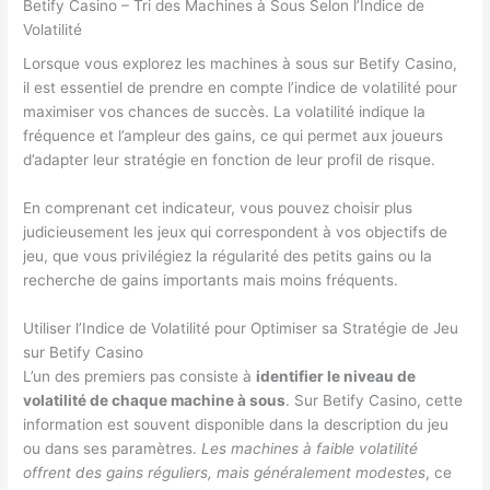
Betify Casino – Tri des Machines à Sous Selon l’Indice de
Volatilité
Lorsque vous explorez les machines à sous sur Betify Casino,
il est essentiel de prendre en compte l’indice de volatilité pour
maximiser vos chances de succès. La volatilité indique la
fréquence et l’ampleur des gains, ce qui permet aux joueurs
d’adapter leur stratégie en fonction de leur profil de risque.
En comprenant cet indicateur, vous pouvez choisir plus
judicieusement les jeux qui correspondent à vos objectifs de
jeu, que vous privilégiez la régularité des petits gains ou la
recherche de gains importants mais moins fréquents.
Utiliser l’Indice de Volatilité pour Optimiser sa Stratégie de Jeu
sur Betify Casino
L’un des premiers pas consiste à
identifier le niveau de
volatilité de chaque machine à sous
. Sur Betify Casino, cette
information est souvent disponible dans la description du jeu
ou dans ses paramètres.
Les machines à faible volatilité
offrent des gains réguliers, mais généralement modestes
, ce