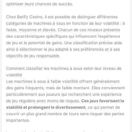
optimiser leurs chances de succès.
Chez Betify Casino, il est possible de distinguer différentes
catégories de machines à sous en fonction de leur volatilité : à
faible, moyenne et élevée. Chacun de ces niveaux présente
des caractéristiques spécifiques qui influencent l’expérience
de jeu et le potentiel de gains. Une classification précise aide
ainsi à sélectionner le jeu adapté à ses préférences et à ses
objectifs de jeu responsable.
Comment classifier les machines à sous selon leur niveau de
volatilité
Les machines à sous à faible volatilité offrent généralement
des gains fréquents, mais de faible montant. Elles conviennent
particulièrement aux joueurs qui recherchent une expérience
de jeu régulière avec moins de risques.
Ces jeux favorisent la
stabilité et prolongent le divertissement
, ce qui permet de
couvrir un plus grand nombre de tours sans risquer des pertes
importantes.