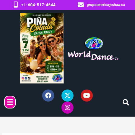
Skip
+1-604-517-4644
grupoamerica@shaw.ca
to
content
F
X
I
Y
a
-
n
o
Menu
c
t
s
u
e
w
t
t
b
i
a
u
o
t
g
b
o
t
r
e
k
e
a