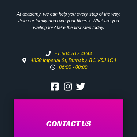
At academy, we can help you every step of the way.
Join our family and own your fitness. What are you
waiting for? take the first step today.
+1-604-517-4644
4858 Imperial St, Burnaby, BC V5J 1C4
06:00 - 00:00
CONTACT US