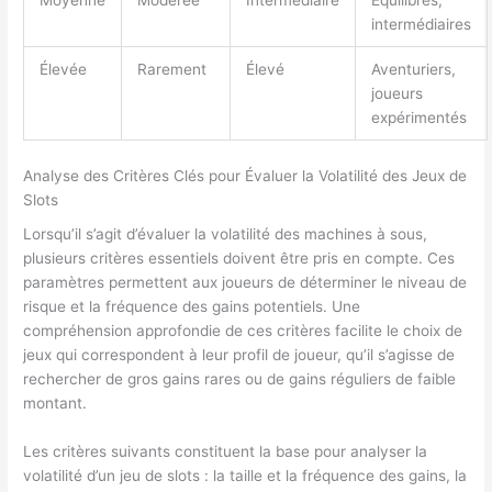
Moyenne
Modérée
Intermédiaire
Equilibrés,
intermédiaires
Élevée
Rarement
Élevé
Aventuriers,
joueurs
expérimentés
Analyse des Critères Clés pour Évaluer la Volatilité des Jeux de
Slots
Lorsqu’il s’agit d’évaluer la volatilité des machines à sous,
plusieurs critères essentiels doivent être pris en compte. Ces
paramètres permettent aux joueurs de déterminer le niveau de
risque et la fréquence des gains potentiels. Une
compréhension approfondie de ces critères facilite le choix de
jeux qui correspondent à leur profil de joueur, qu’il s’agisse de
rechercher de gros gains rares ou de gains réguliers de faible
montant.
Les critères suivants constituent la base pour analyser la
volatilité d’un jeu de slots : la taille et la fréquence des gains, la