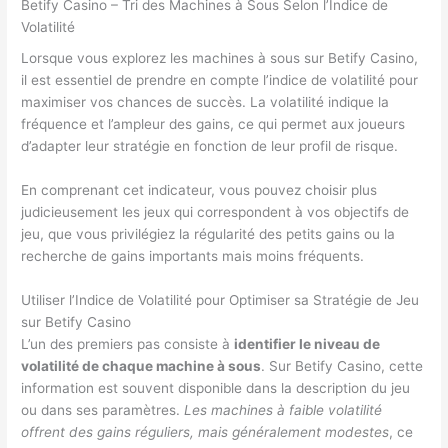
Betify Casino – Tri des Machines à Sous Selon l’Indice de
Volatilité
Lorsque vous explorez les machines à sous sur Betify Casino,
il est essentiel de prendre en compte l’indice de volatilité pour
maximiser vos chances de succès. La volatilité indique la
fréquence et l’ampleur des gains, ce qui permet aux joueurs
d’adapter leur stratégie en fonction de leur profil de risque.
En comprenant cet indicateur, vous pouvez choisir plus
judicieusement les jeux qui correspondent à vos objectifs de
jeu, que vous privilégiez la régularité des petits gains ou la
recherche de gains importants mais moins fréquents.
Utiliser l’Indice de Volatilité pour Optimiser sa Stratégie de Jeu
sur Betify Casino
L’un des premiers pas consiste à
identifier le niveau de
volatilité de chaque machine à sous
. Sur Betify Casino, cette
information est souvent disponible dans la description du jeu
ou dans ses paramètres.
Les machines à faible volatilité
offrent des gains réguliers, mais généralement modestes
, ce