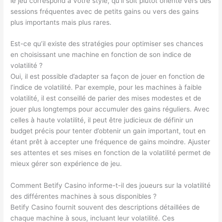
le jeu correspond à votre style, qu’il soit plutôt orienté vers des
sessions fréquentes avec de petits gains ou vers des gains
plus importants mais plus rares.
Est-ce qu’il existe des stratégies pour optimiser ses chances
en choisissant une machine en fonction de son indice de
volatilité ?
Oui, il est possible d’adapter sa façon de jouer en fonction de
l’indice de volatilité. Par exemple, pour les machines à faible
volatilité, il est conseillé de parier des mises modestes et de
jouer plus longtemps pour accumuler des gains réguliers. Avec
celles à haute volatilité, il peut être judicieux de définir un
budget précis pour tenter d’obtenir un gain important, tout en
étant prêt à accepter une fréquence de gains moindre. Ajuster
ses attentes et ses mises en fonction de la volatilité permet de
mieux gérer son expérience de jeu.
Comment Betify Casino informe-t-il des joueurs sur la volatilité
des différentes machines à sous disponibles ?
Betify Casino fournit souvent des descriptions détaillées de
chaque machine à sous, incluant leur volatilité. Ces