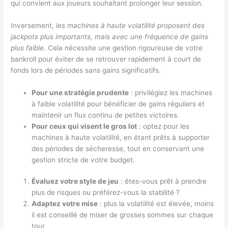
qui convient aux joueurs souhaitant prolonger leur session.
Inversement,
les machines à haute volatilité proposent des
jackpots plus importants, mais avec une fréquence de gains
plus faible
. Cela nécessite une gestion rigoureuse de votre
bankroll pour éviter de se retrouver rapidement à court de
fonds lors de périodes sans gains significatifs.
Pour une stratégie prudente
: privilégiez les machines
à faible volatilité pour bénéficier de gains réguliers et
maintenir un flux continu de petites victoires.
Pour ceux qui visent le gros lot
: optez pour les
machines à haute volatilité, en étant prêts à supporter
des périodes de sécheresse, tout en conservant une
gestion stricte de votre budget.
Évaluez votre style de jeu
: êtes-vous prêt à prendre
plus de risques ou préférez-vous la stabilité ?
Adaptez votre mise
: plus la volatilité est élevée, moins
il est conseillé de miser de grosses sommes sur chaque
tour.