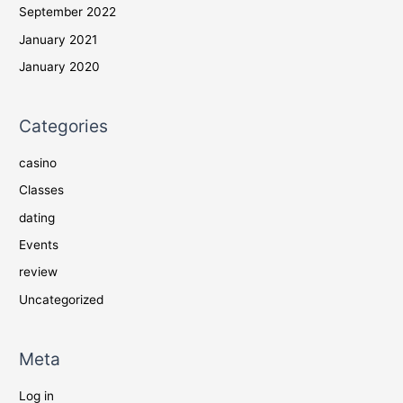
September 2022
January 2021
January 2020
Categories
casino
Classes
dating
Events
review
Uncategorized
Meta
Log in