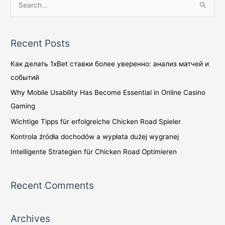
S
e
a
Recent Posts
r
c
Как делать 1xBet ставки более уверенно: анализ матчей и
h
событий
f
Why Mobile Usability Has Become Essential in Online Casino
o
Gaming
r
Wichtige Tipps für erfolgreiche Chicken Road Spieler
:
Kontrola źródła dochodów a wypłata dużej wygranej
Intelligente Strategien für Chicken Road Optimieren
Recent Comments
Archives