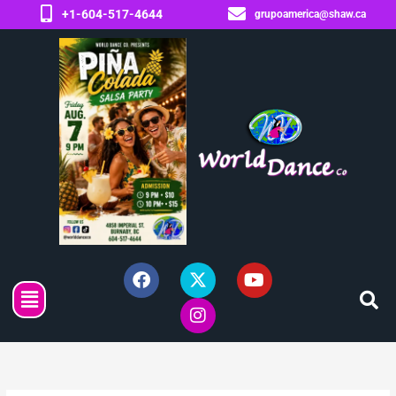
Skip
+1-604-517-4644
grupoamerica@shaw.ca
to
content
F
X
I
Y
a
-
n
o
Menu
c
t
s
u
e
w
t
t
b
i
a
u
o
t
g
b
o
t
r
e
k
e
a