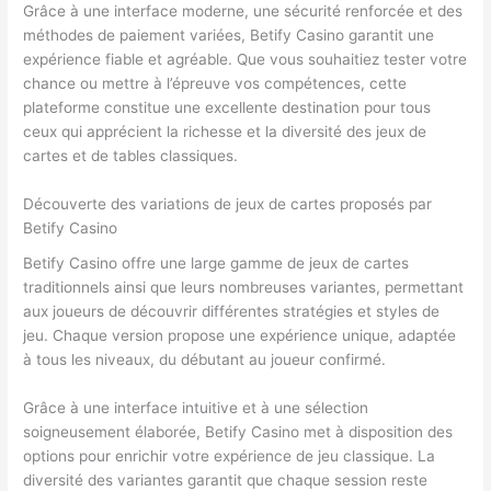
Grâce à une interface moderne, une sécurité renforcée et des
méthodes de paiement variées, Betify Casino garantit une
expérience fiable et agréable. Que vous souhaitiez tester votre
chance ou mettre à l’épreuve vos compétences, cette
plateforme constitue une excellente destination pour tous
ceux qui apprécient la richesse et la diversité des jeux de
cartes et de tables classiques.
Découverte des variations de jeux de cartes proposés par
Betify Casino
Betify Casino offre une large gamme de jeux de cartes
traditionnels ainsi que leurs nombreuses variantes, permettant
aux joueurs de découvrir différentes stratégies et styles de
jeu. Chaque version propose une expérience unique, adaptée
à tous les niveaux, du débutant au joueur confirmé.
Grâce à une interface intuitive et à une sélection
soigneusement élaborée, Betify Casino met à disposition des
options pour enrichir votre expérience de jeu classique. La
diversité des variantes garantit que chaque session reste