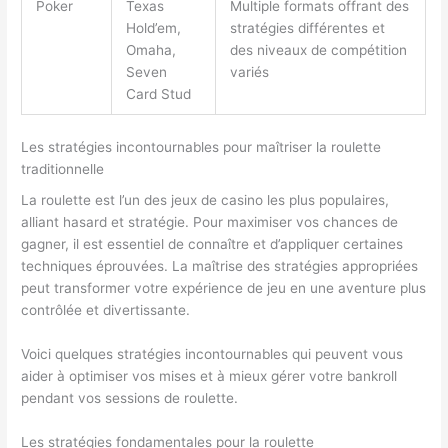
Poker
Texas
Multiple formats offrant des
Hold’em,
stratégies différentes et
Omaha,
des niveaux de compétition
Seven
variés
Card Stud
Les stratégies incontournables pour maîtriser la roulette
traditionnelle
La roulette est l’un des jeux de casino les plus populaires,
alliant hasard et stratégie. Pour maximiser vos chances de
gagner, il est essentiel de connaître et d’appliquer certaines
techniques éprouvées. La maîtrise des stratégies appropriées
peut transformer votre expérience de jeu en une aventure plus
contrôlée et divertissante.
Voici quelques stratégies incontournables qui peuvent vous
aider à optimiser vos mises et à mieux gérer votre bankroll
pendant vos sessions de roulette.
Les stratégies fondamentales pour la roulette