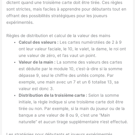
dictent quand une troisième carte doit être tirée. Ces règles
sont strictes, mais faciles à apprendre pour débutants tout en
offrant des possibilités stratégiques pour les joueurs
expérimentés.
Règles de distribution et calcul de la valeur des mains
Calcul des valeurs :
Les cartes numérotées de 2 à 9
ont leur valeur faciale, le 10, le valet, la dame, le roi ont
une valeur de zéro, et l’as vaut un point.
Valeur de la main :
La somme des valeurs des cartes
est déduite par le module 10, c’est-à-dire si la somme
dépasse 9, seul le chiffre des unités compte. Par
exemple, une main avec un 7 et un 6 totalise 13, sa
valeur est donc 3.
Distribution de la troisième carte :
Selon la somme
initiale, la règle indique si une troisième carte doit être
tirée ou non. Par exemple, si la main du joueur ou de la
banque a une valeur de 8 ou 9, c’est une “Main
naturelle” et aucun tirage supplémentaire n’est effectué.
Les stratégies pour débutants et joueurs expérimentés