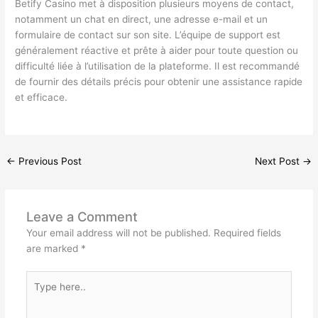
Betify Casino met à disposition plusieurs moyens de contact,
notamment un chat en direct, une adresse e-mail et un
formulaire de contact sur son site. L’équipe de support est
généralement réactive et prête à aider pour toute question ou
difficulté liée à l’utilisation de la plateforme. Il est recommandé
de fournir des détails précis pour obtenir une assistance rapide
et efficace.
←
Previous Post
Next Post
→
Leave a Comment
Your email address will not be published.
Required fields
are marked
*
Type
here..