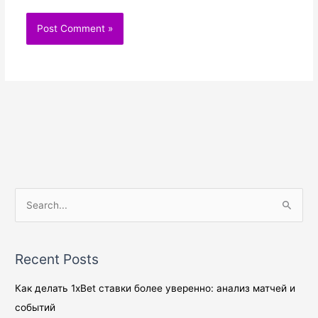
S
e
a
Recent Posts
r
c
Как делать 1xBet ставки более уверенно: анализ матчей и
h
событий