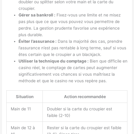
doubler ou splitter selon votre main et la carte du
croupier.
Gérer sa bankroll :
Fixez-vous une limite et ne misez
pas plus que ce que vous pouvez vous permettre de
perdre. La gestion prudente favorise une expérience
plus durable.
Éviter l’assurance :
Dans la majorité des cas, prendre
l’assurance n’est pas rentable à long terme, sauf si vous
êtes certain que le croupier a un blackjack.
Utiliser la technique du comptage :
Bien que difficile en
casino réel, le comptage de cartes peut augmenter
significativement vos chances si vous maîtrisez la
méthode et que le casino ne vous repère pas.
Situation
Action recommandée
Main de 11
Doubler si la carte du croupier est
faible (2-10)
Main de 12 à
Rester si la carte du croupier est faible