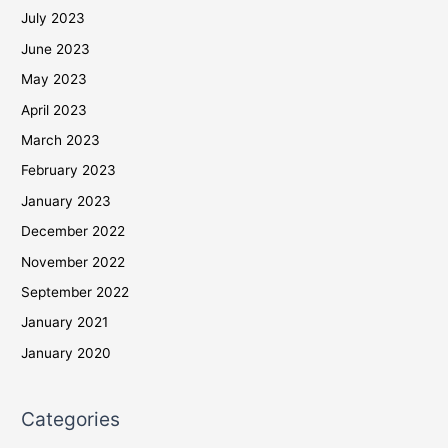
July 2023
June 2023
May 2023
April 2023
March 2023
February 2023
January 2023
December 2022
November 2022
September 2022
January 2021
January 2020
Categories