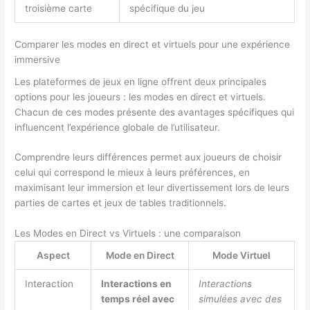
troisième carte
spécifique du jeu
Comparer les modes en direct et virtuels pour une expérience
immersive
Les plateformes de jeux en ligne offrent deux principales
options pour les joueurs : les modes en direct et virtuels.
Chacun de ces modes présente des avantages spécifiques qui
influencent l’expérience globale de l’utilisateur.
Comprendre leurs différences permet aux joueurs de choisir
celui qui correspond le mieux à leurs préférences, en
maximisant leur immersion et leur divertissement lors de leurs
parties de cartes et jeux de tables traditionnels.
Les Modes en Direct vs Virtuels : une comparaison
Aspect
Mode en Direct
Mode Virtuel
Interaction
Interactions en
Interactions
temps réel avec
simulées avec des