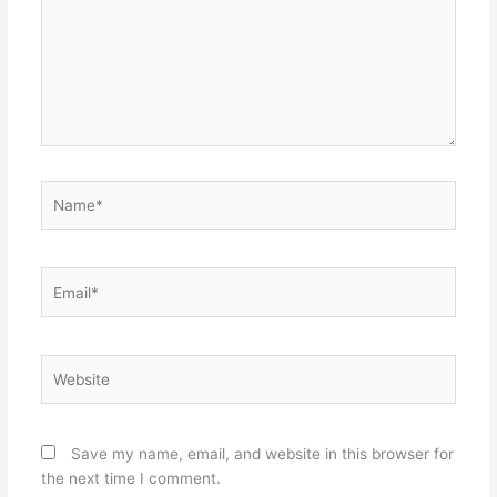
Name*
Email*
Website
Save my name, email, and website in this browser for
the next time I comment.