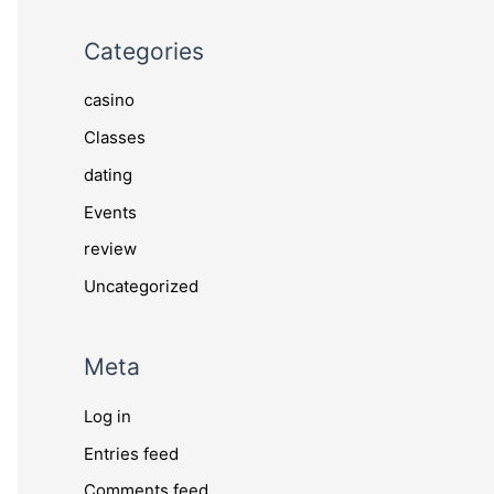
Categories
casino
Classes
dating
Events
review
Uncategorized
Meta
Log in
Entries feed
Comments feed