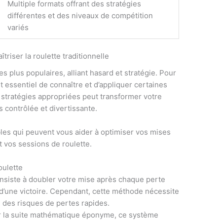
Multiple formats offrant des stratégies
différentes et des niveaux de compétition
variés
triser la roulette traditionnelle
les plus populaires, alliant hasard et stratégie. Pour
 essentiel de connaître et d’appliquer certaines
 stratégies appropriées peut transformer votre
 contrôlée et divertissante.
les qui peuvent vous aider à optimiser vos mises
t vos sessions de roulette.
oulette
onsiste à doubler votre mise après chaque perte
 d’une victoire. Cependant, cette méthode nécessite
 des risques de pertes rapides.
r la suite mathématique éponyme, ce système