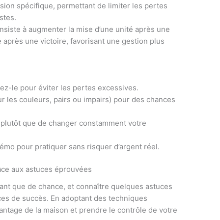
sion spécifique, permettant de limiter les pertes
stes.
onsiste à augmenter la mise d’une unité après une
é après une victoire, favorisant une gestion plus
ez-le pour éviter les pertes excessives.
sur les couleurs, pairs ou impairs) pour des chances
e plutôt que de changer constamment votre
émo pour pratiquer sans risquer d’argent réel.
râce aux astuces éprouvées
utant que de chance, et connaître quelques astuces
es de succès. En adoptant des techniques
ntage de la maison et prendre le contrôle de votre