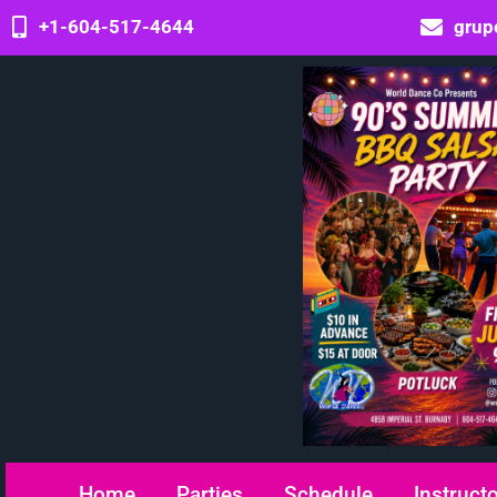
Skip
+1-604-517-4644
grup
to
content
Home
Parties
Schedule
Instruct