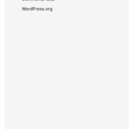
WordPress.org