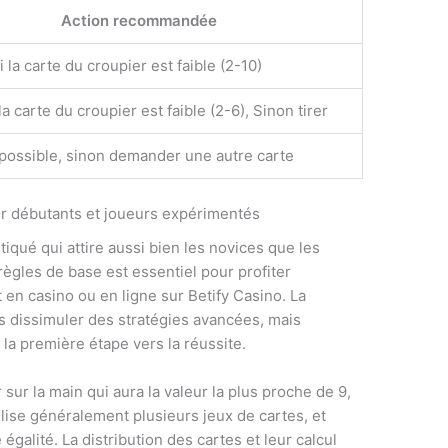
Action recommandée
 la carte du croupier est faible (2-10)
la carte du croupier est faible (2-6), Sinon tirer
i possible, sinon demander une autre carte
ur débutants et joueurs expérimentés
tiqué qui attire aussi bien les novices que les
gles de base est essentiel pour profiter
 en casino ou en ligne sur Betify Casino. La
is dissimuler des stratégies avancées, mais
la première étape vers la réussite.
r sur la main qui aura la valeur la plus proche de 9,
tilise généralement plusieurs jeux de cartes, et
égalité. La distribution des cartes et leur calcul