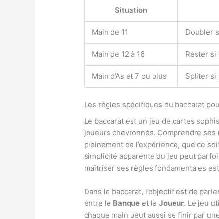
Situation
Main de 11
Doubler si
Main de 12 à 16
Rester si 
Main d’As et 7 ou plus
Spliter s
Les règles spécifiques du baccarat po
Le baccarat est un jeu de cartes sophis
joueurs chevronnés. Comprendre ses rè
pleinement de l’expérience, que ce soit
simplicité apparente du jeu peut parfo
maîtriser ses règles fondamentales est 
Dans le baccarat, l’objectif est de parie
entre le
Banque
et le
Joueur
. Le jeu u
chaque main peut aussi se finir par une 