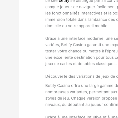
Le site
betify
se distingue par sa convivi
chaque joueur de naviguer facilement p
les fonctionnalités interactives et la p
immersion totale dans l’ambiance des c
domicile ou votre appareil mobile.
Grâce à une interface moderne, une s
variées, Betify Casino garantit une exp
tester votre chance ou mettre à l’épre
une excellente destination pour tous ce
jeux de cartes et de tables classiques.
Découverte des variations de jeux de 
Betify Casino offre une large gamme de 
nombreuses variantes, permettant aux j
styles de jeu. Chaque version propose
niveaux, du débutant au joueur confirm
Grâce à une interface intuitive et à u