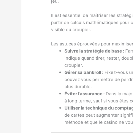
jeu.
Il est essentiel de maîtriser les strat
partir de calculs mathématiques pour o
visible du croupier.
Les astuces éprouvées pour maximiser
Suivre la stratégie de base :
Fami
indique quand tirer, rester, doubl
croupier.
Gérer sa bankroll :
Fixez-vous un
pouvez vous permettre de perdre
plus durable.
Éviter l’assurance :
Dans la major
à long terme, sauf si vous êtes c
Utiliser la technique du comptag
de cartes peut augmenter signifi
méthode et que le casino ne vou