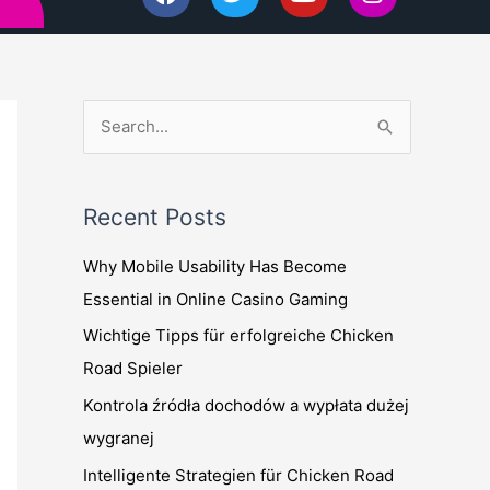
c
i
u
s
e
t
t
t
b
t
u
a
o
e
b
g
o
r
e
r
S
k
a
m
e
a
Recent Posts
r
c
Why Mobile Usability Has Become
h
Essential in Online Casino Gaming
f
Wichtige Tipps für erfolgreiche Chicken
o
Road Spieler
r
Kontrola źródła dochodów a wypłata dużej
:
wygranej
Intelligente Strategien für Chicken Road