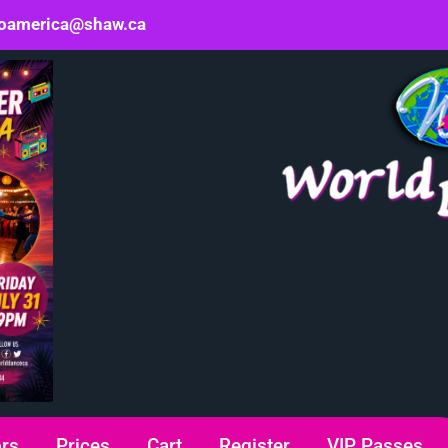
oamerica@shaw.ca
ors
Prices
Cart
Register
VIP Passes