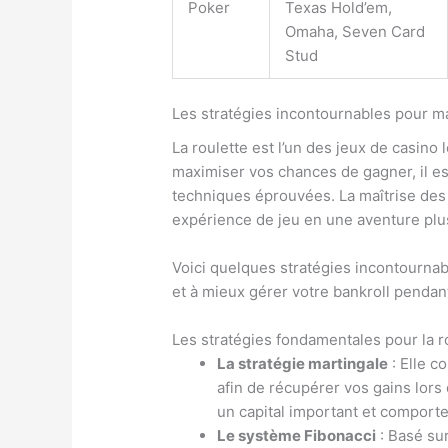
Poker
Texas Hold’em,
Omaha, Seven Card
Stud
Les stratégies incontournables pour maî
La roulette est l’un des jeux de casino 
maximiser vos chances de gagner, il est
techniques éprouvées. La maîtrise des
expérience de jeu en une aventure plus
Voici quelques stratégies incontournab
et à mieux gérer votre bankroll pendan
Les stratégies fondamentales pour la r
La stratégie martingale
: Elle c
afin de récupérer vos gains lors
un capital important et comporte
Le système Fibonacci
: Basé su