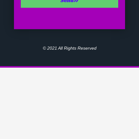
Send
© 2021 All Rights Reserved