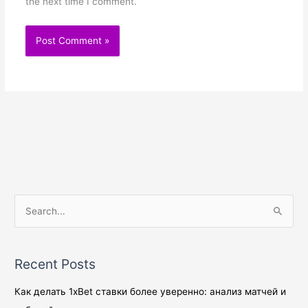
the next time I comment.
S
e
a
Recent Posts
r
c
Как делать 1xBet ставки более уверенно: анализ матчей и
h