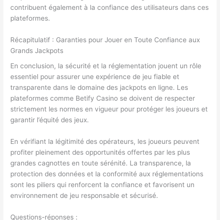
contribuent également à la confiance des utilisateurs dans ces
plateformes.
Récapitulatif : Garanties pour Jouer en Toute Confiance aux
Grands Jackpots
En conclusion, la sécurité et la réglementation jouent un rôle
essentiel pour assurer une expérience de jeu fiable et
transparente dans le domaine des jackpots en ligne. Les
plateformes comme Betify Casino se doivent de respecter
strictement les normes en vigueur pour protéger les joueurs et
garantir l’équité des jeux.
En vérifiant la légitimité des opérateurs, les joueurs peuvent
profiter pleinement des opportunités offertes par les plus
grandes cagnottes en toute sérénité. La transparence, la
protection des données et la conformité aux réglementations
sont les piliers qui renforcent la confiance et favorisent un
environnement de jeu responsable et sécurisé.
Questions-réponses :