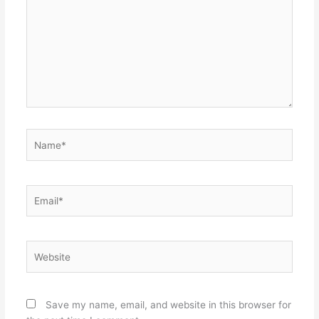
Name*
Email*
Website
Save my name, email, and website in this browser for