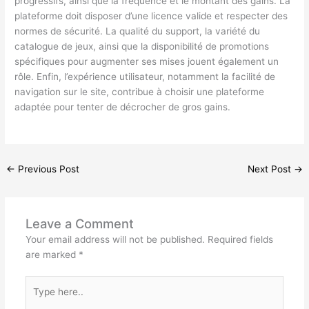
progressifs, ainsi que la fréquence et le montant des gains. La
plateforme doit disposer d’une licence valide et respecter des
normes de sécurité. La qualité du support, la variété du
catalogue de jeux, ainsi que la disponibilité de promotions
spécifiques pour augmenter ses mises jouent également un
rôle. Enfin, l’expérience utilisateur, notamment la facilité de
navigation sur le site, contribue à choisir une plateforme
adaptée pour tenter de décrocher de gros gains.
←
Previous Post
Next Post
→
Leave a Comment
Your email address will not be published.
Required fields
are marked
*
Type
here..