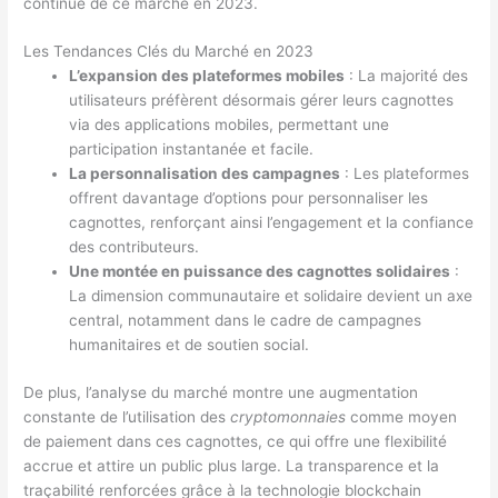
continue de ce marché en 2023.
Les Tendances Clés du Marché en 2023
L’expansion des plateformes mobiles
: La majorité des
utilisateurs préfèrent désormais gérer leurs cagnottes
via des applications mobiles, permettant une
participation instantanée et facile.
La personnalisation des campagnes
: Les plateformes
offrent davantage d’options pour personnaliser les
cagnottes, renforçant ainsi l’engagement et la confiance
des contributeurs.
Une montée en puissance des cagnottes solidaires
:
La dimension communautaire et solidaire devient un axe
central, notamment dans le cadre de campagnes
humanitaires et de soutien social.
De plus, l’analyse du marché montre une augmentation
constante de l’utilisation des
cryptomonnaies
comme moyen
de paiement dans ces cagnottes, ce qui offre une flexibilité
accrue et attire un public plus large. La transparence et la
traçabilité renforcées grâce à la technologie blockchain