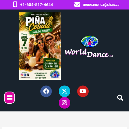
Skip
+1-604-517-4644
grupoamerica@shaw.ca
to
content
F
X
I
Y
a
-
n
o
Menu
c
t
s
u
e
w
t
t
b
i
a
u
o
t
g
b
o
t
r
e
k
e
a