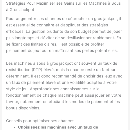
Stratégies Pour Maximiser ses Gains sur les Machines à Sous
à Gros Jackpot
Pour augmenter ses chances de décrocher un gros jackpot, il
est essentiel de connaître et d’appliquer des stratégies
efficaces. La gestion prudente de son budget permet de jouer
plus longtemps et d’éviter de se désillusionner rapidement. En
se fixant des limites claires, il est possible de profiter
pleinement du jeu tout en maîtrisant ses pertes potentielles.
Les machines à sous à gros jackpot ont souvent un taux de
redistribution (RTP) élevé, mais la chance reste un facteur
déterminant. Il est donc recommandé de choisir des jeux avec
un taux de paiement élevé et une volatilité adaptée à votre
style de jeu. Approfondir ses connaissances sur le
fonctionnement de chaque machine peut aussi jouer en votre
faveur, notamment en étudiant les modes de paiement et les
bonus disponibles.
Conseils pour optimiser ses chances
Choisissez les machines avec un taux de