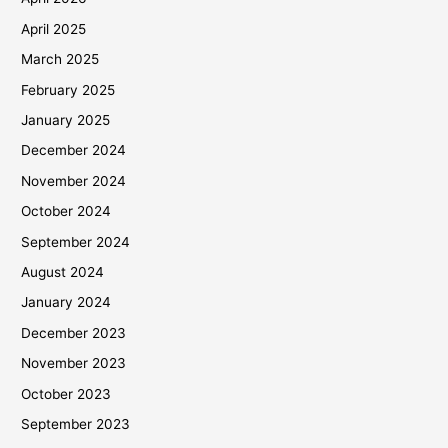
April 2025
March 2025
February 2025
January 2025
December 2024
November 2024
October 2024
September 2024
August 2024
January 2024
December 2023
November 2023
October 2023
September 2023