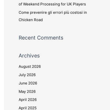
of Weekend Processing for UK Players
Come prevenire gli errori più costosi in
Chicken Road
Recent Comments
Archives
August 2026
July 2026
June 2026
May 2026
April 2026
April 2025