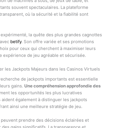
ion de machines à sous, de jeux de table, et
tants souvent spectaculaires. La plateforme
nsparent, où la sécurité et la fiabilité sont
expérimenté, la quête des plus grandes cagnottes
 avec
betify
. Son offre variée et ses promotions
choix pour ceux qui cherchent à maximiser leurs
ne expérience de jeu agréable et sécurisée.
ier les Jackpots Majeurs dans les Casinos Virtuels
 recherche de jackpots importants est essentielle
leurs gains.
Une compréhension approfondie des
ment les opportunités les plus lucratives
s aident également à distinguer les jackpots
rant ainsi une meilleure stratégie de jeu.
 peuvent prendre des décisions éclairées et
es gains significatifs. La transparence et