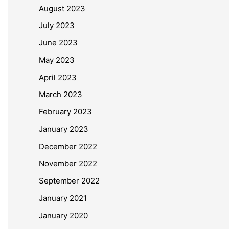
August 2023
July 2023
June 2023
May 2023
April 2023
March 2023
February 2023
January 2023
December 2022
November 2022
September 2022
January 2021
January 2020