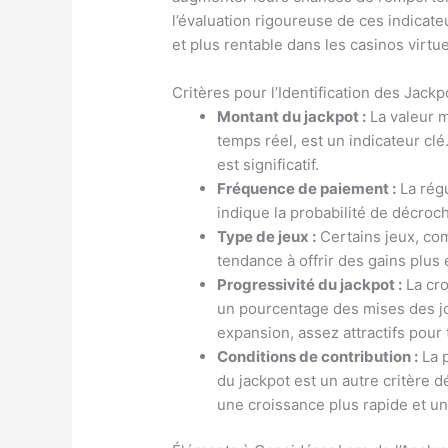
l’évaluation rigoureuse de ces indicat
et plus rentable dans les casinos virtue
Critères pour l’Identification des Jack
Montant du jackpot :
La valeur m
temps réel, est un indicateur clé
est significatif.
Fréquence de paiement :
La régu
indique la probabilité de décroc
Type de jeux :
Certains jeux, com
tendance à offrir des gains plus
Progressivité du jackpot :
La cro
un pourcentage des mises des jou
expansion, assez attractifs pour
Conditions de contribution :
La p
du jackpot est un autre critère 
une croissance plus rapide et un