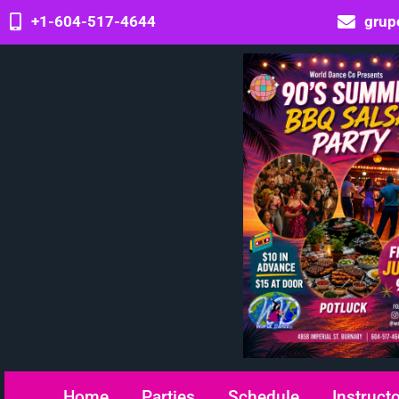
Skip
+1-604-517-4644
grup
to
content
Home
Parties
Schedule
Instruct