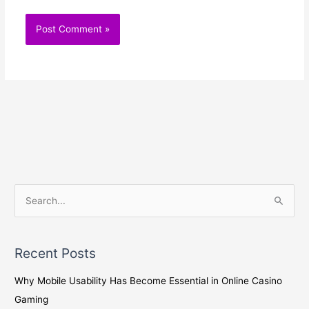
S
e
a
Recent Posts
r
c
Why Mobile Usability Has Become Essential in Online Casino
h
Gaming