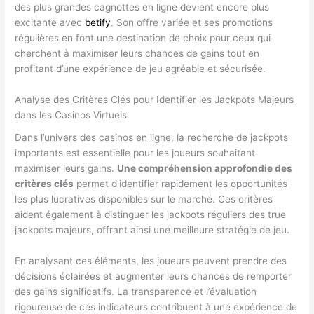
des plus grandes cagnottes en ligne devient encore plus
excitante avec
betify
. Son offre variée et ses promotions
régulières en font une destination de choix pour ceux qui
cherchent à maximiser leurs chances de gains tout en
profitant d’une expérience de jeu agréable et sécurisée.
Analyse des Critères Clés pour Identifier les Jackpots Majeurs
dans les Casinos Virtuels
Dans l’univers des casinos en ligne, la recherche de jackpots
importants est essentielle pour les joueurs souhaitant
maximiser leurs gains.
Une compréhension approfondie des
critères clés
permet d’identifier rapidement les opportunités
les plus lucratives disponibles sur le marché. Ces critères
aident également à distinguer les jackpots réguliers des true
jackpots majeurs, offrant ainsi une meilleure stratégie de jeu.
En analysant ces éléments, les joueurs peuvent prendre des
décisions éclairées et augmenter leurs chances de remporter
des gains significatifs. La transparence et l’évaluation
rigoureuse de ces indicateurs contribuent à une expérience de