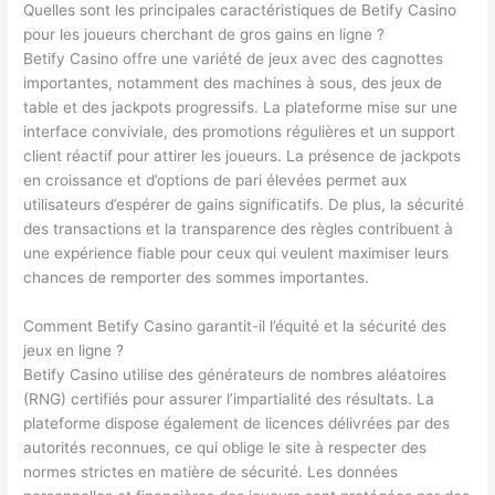
Quelles sont les principales caractéristiques de Betify Casino
pour les joueurs cherchant de gros gains en ligne ?
Betify Casino offre une variété de jeux avec des cagnottes
importantes, notamment des machines à sous, des jeux de
table et des jackpots progressifs. La plateforme mise sur une
interface conviviale, des promotions régulières et un support
client réactif pour attirer les joueurs. La présence de jackpots
en croissance et d’options de pari élevées permet aux
utilisateurs d’espérer de gains significatifs. De plus, la sécurité
des transactions et la transparence des règles contribuent à
une expérience fiable pour ceux qui veulent maximiser leurs
chances de remporter des sommes importantes.
Comment Betify Casino garantit-il l’équité et la sécurité des
jeux en ligne ?
Betify Casino utilise des générateurs de nombres aléatoires
(RNG) certifiés pour assurer l’impartialité des résultats. La
plateforme dispose également de licences délivrées par des
autorités reconnues, ce qui oblige le site à respecter des
normes strictes en matière de sécurité. Les données