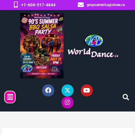
Skip
+1-604-517-4644
grupoamerica@shaw.ca
to
content
F
X
I
Y
a
-
n
o
Menu
c
t
s
u
e
w
t
t
b
i
a
u
o
t
g
b
o
t
r
e
k
e
a
r
m