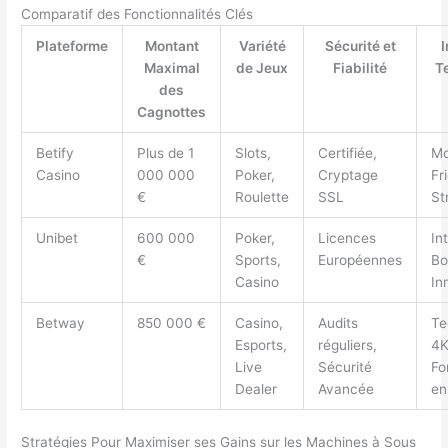
Comparatif des Fonctionnalités Clés
Plateforme
Montant
Variété
Sécurité et
Maximal
de Jeux
Fiabilité
T
des
Cagnottes
Betify
Plus de 1
Slots,
Certifiée,
Mo
Casino
000 000
Poker,
Cryptage
Fr
€
Roulette
SSL
St
Unibet
600 000
Poker,
Licences
In
€
Sports,
Européennes
Bo
Casino
In
Betway
850 000 €
Casino,
Audits
Te
Esports,
réguliers,
4K
Live
Sécurité
Fo
Dealer
Avancée
en
Stratégies Pour Maximiser ses Gains sur les Machines à Sous