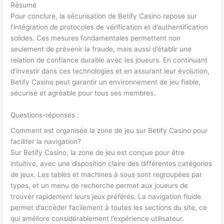
Résumé
Pour conclure, la sécurisation de Betify Casino repose sur
l’intégration de protocoles de vérification et d’authentification
solides. Ces mesures fondamentales permettent non
seulement de prévenir la fraude, mais aussi d’établir une
relation de confiance durable avec les joueurs. En continuant
d’investir dans ces technologies et en assurant leur évolution,
Betify Casino peut garantir un environnement de jeu fiable,
sécurisé et agréable pour tous ses membres.
Questions-réponses :
Comment est organisée la zone de jeu sur Betify Casino pour
faciliter la navigation?
Sur Betify Casino, la zone de jeu est conçue pour être
intuitive, avec une disposition claire des différentes catégories
de jeux. Les tables et machines à sous sont regroupées par
types, et un menu de recherche permet aux joueurs de
trouver rapidement leurs jeux préférés. La navigation fluide
permet d’accéder facilement à toutes les sections du site, ce
qui améliore considérablement l’expérience utilisateur.