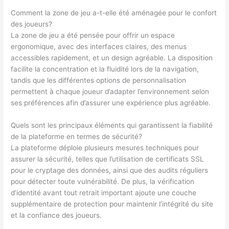
Comment la zone de jeu a-t-elle été aménagée pour le confort
des joueurs?
La zone de jeu a été pensée pour offrir un espace
ergonomique, avec des interfaces claires, des menus
accessibles rapidement, et un design agréable. La disposition
facilite la concentration et la fluidité lors de la navigation,
tandis que les différentes options de personnalisation
permettent à chaque joueur d’adapter l’environnement selon
ses préférences afin d’assurer une expérience plus agréable.
Quels sont les principaux éléments qui garantissent la fiabilité
de la plateforme en termes de sécurité?
La plateforme déploie plusieurs mesures techniques pour
assurer la sécurité, telles que l’utilisation de certificats SSL
pour le cryptage des données, ainsi que des audits réguliers
pour détecter toute vulnérabilité. De plus, la vérification
d’identité avant tout retrait important ajoute une couche
supplémentaire de protection pour maintenir l’intégrité du site
et la confiance des joueurs.