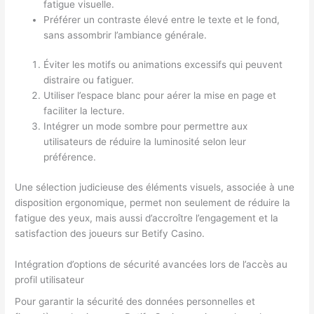
fatigue visuelle.
Préférer un contraste élevé entre le texte et le fond,
sans assombrir l’ambiance générale.
Éviter les motifs ou animations excessifs qui peuvent
distraire ou fatiguer.
Utiliser l’espace blanc pour aérer la mise en page et
faciliter la lecture.
Intégrer un mode sombre pour permettre aux
utilisateurs de réduire la luminosité selon leur
préférence.
Une sélection judicieuse des éléments visuels, associée à une
disposition ergonomique, permet non seulement de réduire la
fatigue des yeux, mais aussi d’accroître l’engagement et la
satisfaction des joueurs sur Betify Casino.
Intégration d’options de sécurité avancées lors de l’accès au
profil utilisateur
Pour garantir la sécurité des données personnelles et