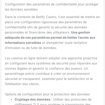
Configuration des paramètres de confidentialité pour protéger
les données sensibles
Dans le contexte de Betify Casino, il est essentiel de mettre en
place une configuration rigoureuse des paramètres de
confidentialité afin de garantir la sécurité des données
personnelles et financières des utilisateurs.
Une gestion
adéquate de ces paramètres permet de limiter l’accès aux
informations sensibles
et d’empêcher toute tentative
d’intrusion ou de fuite de données.
Les casinos en ligne doivent adopter une approche proactive
en configurant leurs systèmes de sécurité pour répondre aux
normes légales et garantir la confiance des joueurs.
Un
paramétrage précis contribue à créer un environnement
sécurisé et transparent, essentiel pour la satisfaction et la
fidélisation des clients
.
Options de configuration pour la protection des données
Cryptage des données
: Utiliser des protocoles de
chiffrement TLS pour protéger la transmission des