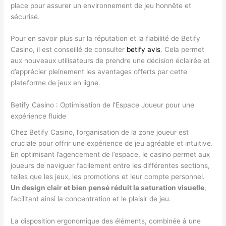
place pour assurer un environnement de jeu honnête et
sécurisé.
Pour en savoir plus sur la réputation et la fiabilité de Betify
Casino, il est conseillé de consulter
betify avis
. Cela permet
aux nouveaux utilisateurs de prendre une décision éclairée et
d’apprécier pleinement les avantages offerts par cette
plateforme de jeux en ligne.
Betify Casino : Optimisation de l’Espace Joueur pour une
expérience fluide
Chez Betify Casino, l’organisation de la zone joueur est
cruciale pour offrir une expérience de jeu agréable et intuitive.
En optimisant l’agencement de l’espace, le casino permet aux
joueurs de naviguer facilement entre les différentes sections,
telles que les jeux, les promotions et leur compte personnel.
Un design clair et bien pensé réduit la saturation visuelle
,
facilitant ainsi la concentration et le plaisir de jeu.
La disposition ergonomique des éléments, combinée à une