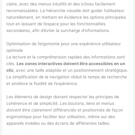
claire, avec des
menus intuitifs
et des icônes facilement
reconnaissables. La hiérarchie visuelle doit guider l’utilisateur
naturellement, en mettant en évidence les options principales
tout en laissant de l’espace pour les fonctionnalités
secondaires, afin d’éviter la surcharge d’informations.
Optimisation de l’ergonomie pour une expérience utilisateur
optimale
La lecture et la compréhension rapides des informations sont
clés.
Les zones interactives doivent être accessibles en un
clic
, avec une taille adaptée et un positionnement stratégique.
La simplification de la navigation réduit le temps de recherche
et améliore la fluidité de l’expérience.
Les éléments de design doivent respecter les principes de
cohérence et de simplicité.
Les boutons, liens et menus
doivent être clairement différenciés
et positionnés de façon
ergonomique pour faciliter leur utilisation, même sur des
appareils mobiles ou des écrans de différentes tailles.