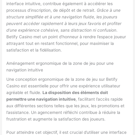
interface intuitive, contribue également à accélérer les
processus d’inscription, de dépôt et de retrait.
Grâce à une
structure simplifiée et à une navigation fluide, les joueurs
peuvent accéder rapidement à leurs jeux favoris et profiter
d’une expérience cohésive, sans distraction ni confusion
.
Betify Casino met un point d’honneur à rendre l’espace joueur
attrayant tout en restant fonctionnel, pour maximiser la
satisfaction et la fidélisation.
Aménagement ergonomique de la zone de jeu pour une
navigation intuitive
Une conception ergonomique de la zone de jeu sur Betify
Casino est essentielle pour offrir une expérience utilisateur
agréable et fluide.
La disposition des éléments doit
permettre une navigation intuitive
, facilitant l’accès rapide
aux différentes sections telles que les jeux, les promotions et
l’assistance. Un agencement réfléchi contribue à réduire la
frustration et augmente la satisfaction des joueurs.
Pour atteindre cet objectif, il est crucial d’utiliser une interface