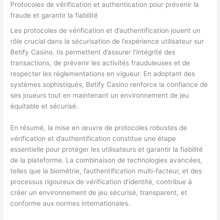
Protocoles de vérification et authentication pour prévenir la
fraude et garantir la fiabilité
Les protocoles de vérification et d’authentification jouent un
rôle crucial dans la sécurisation de l’expérience utilisateur sur
Betify Casino. Ils permettent d’assurer l’intégrité des
transactions, de prévenir les activités frauduleuses et de
respecter les réglementations en vigueur. En adoptant des
systèmes sophistiqués, Betify Casino renforce la confiance de
ses joueurs tout en maintenant un environnement de jeu
équitable et sécurisé.
En résumé, la mise en œuvre de protocoles robustes de
vérification et d’authentification constitue une étape
essentielle pour protéger les utilisateurs et garantir la fiabilité
de la plateforme. La combinaison de technologies avancées,
telles que la biométrie, l’authentification multi-facteur, et des
processus rigoureux de vérification d’identité, contribue à
créer un environnement de jeu sécurisé, transparent, et
conforme aux normes internationales.