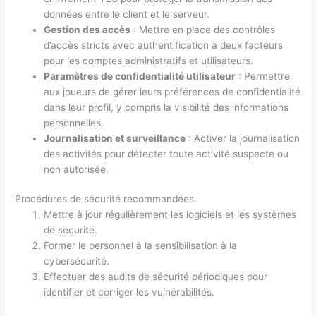
données entre le client et le serveur.
Gestion des accès
: Mettre en place des contrôles
d’accès stricts avec authentification à deux facteurs
pour les comptes administratifs et utilisateurs.
Paramètres de confidentialité utilisateur
: Permettre
aux joueurs de gérer leurs préférences de confidentialité
dans leur profil, y compris la visibilité des informations
personnelles.
Journalisation et surveillance
: Activer la journalisation
des activités pour détecter toute activité suspecte ou
non autorisée.
Procédures de sécurité recommandées
Mettre à jour régulièrement les logiciels et les systèmes
de sécurité.
Former le personnel à la sensibilisation à la
cybersécurité.
Effectuer des audits de sécurité périodiques pour
identifier et corriger les vulnérabilités.