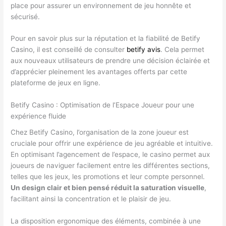
place pour assurer un environnement de jeu honnête et
sécurisé.
Pour en savoir plus sur la réputation et la fiabilité de Betify
Casino, il est conseillé de consulter
betify avis
. Cela permet
aux nouveaux utilisateurs de prendre une décision éclairée et
d’apprécier pleinement les avantages offerts par cette
plateforme de jeux en ligne.
Betify Casino : Optimisation de l’Espace Joueur pour une
expérience fluide
Chez Betify Casino, l’organisation de la zone joueur est
cruciale pour offrir une expérience de jeu agréable et intuitive.
En optimisant l’agencement de l’espace, le casino permet aux
joueurs de naviguer facilement entre les différentes sections,
telles que les jeux, les promotions et leur compte personnel.
Un design clair et bien pensé réduit la saturation visuelle
,
facilitant ainsi la concentration et le plaisir de jeu.
La disposition ergonomique des éléments, combinée à une