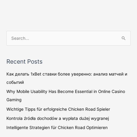
S
e
a
Recent Posts
r
c
Как делать 1xBet ставки более уверенно: анализ матчей и
h
событий
f
Why Mobile Usability Has Become Essential in Online Casino
o
Gaming
r
Wichtige Tipps für erfolgreiche Chicken Road Spieler
:
Kontrola źródła dochodów a wypłata dużej wygranej
Intelligente Strategien für Chicken Road Optimieren