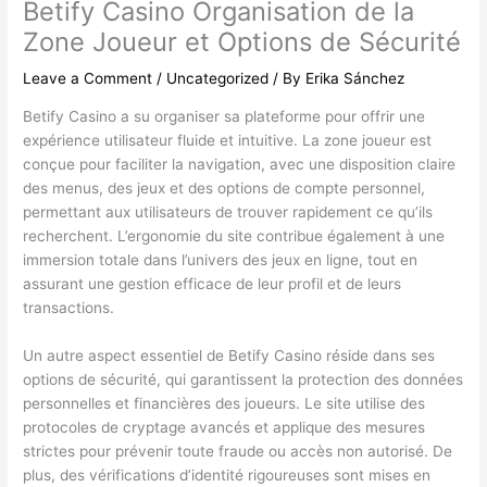
Betify Casino Organisation de la
Zone Joueur et Options de Sécurité
Leave a Comment
/
Uncategorized
/ By
Erika Sánchez
Betify Casino a su organiser sa plateforme pour offrir une
expérience utilisateur fluide et intuitive. La zone joueur est
conçue pour faciliter la navigation, avec une disposition claire
des menus, des jeux et des options de compte personnel,
permettant aux utilisateurs de trouver rapidement ce qu’ils
recherchent. L’ergonomie du site contribue également à une
immersion totale dans l’univers des jeux en ligne, tout en
assurant une gestion efficace de leur profil et de leurs
transactions.
Un autre aspect essentiel de Betify Casino réside dans ses
options de sécurité, qui garantissent la protection des données
personnelles et financières des joueurs. Le site utilise des
protocoles de cryptage avancés et applique des mesures
strictes pour prévenir toute fraude ou accès non autorisé. De
plus, des vérifications d’identité rigoureuses sont mises en