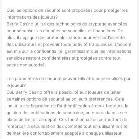
Quelles options de sécurité sont proposées pour protéger les
informations des joueurs?
Betify Casino utilise des technologies de cryptage avancées
pour sécuriser les données personnelles et financières. De
plus, il applique des protocoles stricts pour vérifier l’identité
des utilisateurs et prévenir toute activité frauduleuse. L’accent
est mis sur la confidentialité, garantissant que les informations
sensibles restent confidentielles et protégées contre tout
accès non autorisé.
Les paramètres de sécurité peuvent-ils être personnalisés par
le joueur?
Oui, Betify Casino offre la possibilité aux joueurs d’ajuster
certaines options de sécurité selon leurs préférences. Cela
inclut la configuration de l’authentification à deux facteurs, la
gestion des notifications de connexion, ou encore la mise en
place de limites de dépôt. Ces fonctionnalités permettent de
renforcer la sécurisation des comptes tout en utilisant le site
de manière confortablement adaptée à chaque utilisateur.