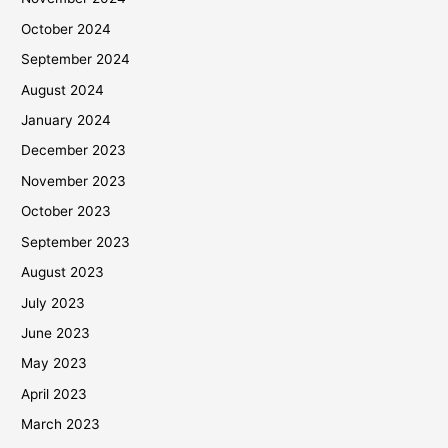
October 2024
September 2024
August 2024
January 2024
December 2023
November 2023
October 2023
September 2023
August 2023
July 2023
June 2023
May 2023
April 2023
March 2023