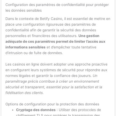
Configuration des paramètres de confidentialité pour protéger
les données sensibles
Dans le contexte de Betify Casino, il est essentiel de mettre en
place une configuration rigoureuse des paramètres de
confidentialité afin de garantir la sécurité des données
personnelles et financières des utilisateurs.
Une gestion
adéquate de ces paramètres permet de limiter l’accès aux
informations sensibles
et d’empêcher toute tentative
d’intrusion ou de fuite de données.
Les casinos en ligne doivent adopter une approche proactive
en configurant leurs systèmes de sécurité pour répondre aux
normes légales et garantir la confiance des joueurs.
Un
paramétrage précis contribue à créer un environnement
sécurisé et transparent, essentiel pour la satisfaction et la
fidélisation des clients
.
Options de configuration pour la protection des données
Cryptage des données
: Utiliser des protocoles de
chiffrement TLS pour protéger la transmission des