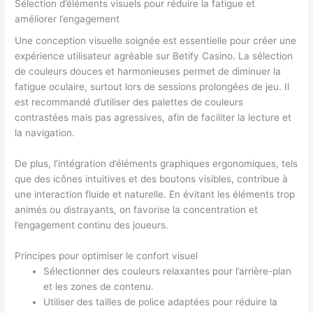
Sélection d’éléments visuels pour réduire la fatigue et
améliorer l’engagement
Une conception visuelle soignée est essentielle pour créer une
expérience utilisateur agréable sur Betify Casino. La sélection
de couleurs douces et harmonieuses permet de diminuer la
fatigue oculaire, surtout lors de sessions prolongées de jeu. Il
est recommandé d’utiliser des palettes de couleurs
contrastées mais pas agressives, afin de faciliter la lecture et
la navigation.
De plus, l’intégration d’éléments graphiques ergonomiques, tels
que des icônes intuitives et des boutons visibles, contribue à
une interaction fluide et naturelle. En évitant les éléments trop
animés ou distrayants, on favorise la concentration et
l’engagement continu des joueurs.
Principes pour optimiser le confort visuel
Sélectionner des couleurs relaxantes pour l’arrière-plan
et les zones de contenu.
Utiliser des tailles de police adaptées pour réduire la