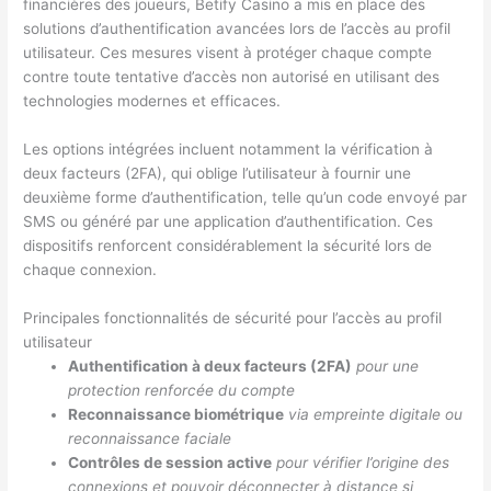
financières des joueurs, Betify Casino a mis en place des
solutions d’authentification avancées lors de l’accès au profil
utilisateur. Ces mesures visent à protéger chaque compte
contre toute tentative d’accès non autorisé en utilisant des
technologies modernes et efficaces.
Les options intégrées incluent notamment la vérification à
deux facteurs (2FA), qui oblige l’utilisateur à fournir une
deuxième forme d’authentification, telle qu’un code envoyé par
SMS ou généré par une application d’authentification. Ces
dispositifs renforcent considérablement la sécurité lors de
chaque connexion.
Principales fonctionnalités de sécurité pour l’accès au profil
utilisateur
Authentification à deux facteurs (2FA)
pour une
protection renforcée du compte
Reconnaissance biométrique
via empreinte digitale ou
reconnaissance faciale
Contrôles de session active
pour vérifier l’origine des
connexions et pouvoir déconnecter à distance si