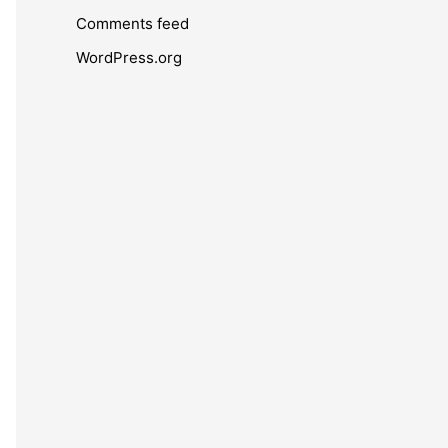
Comments feed
WordPress.org