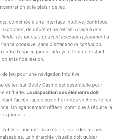
concentration et le plaisir de jeu.
s, combinée à une interface intuitive, contribue
nscription, de dépôt et de retrait.
Grâce à une
n fluide, les joueurs peuvent accéder rapidement à
périence cohésive, sans distraction ni confusion
.
rendre l’espace joueur attrayant tout en restant
on et la fidélisation.
e jeu pour une navigation intuitive
 de jeu sur Betify Casino est essentielle pour
le et fluide.
La disposition des éléments doit
cilitant l’accès rapide aux différentes sections telles
tance. Un agencement réfléchi contribue à réduire la
 des joueurs.
l d’utiliser une interface claire, avec des
menus
aissables. La hiérarchie visuelle doit guider