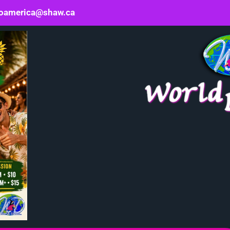
oamerica@shaw.ca