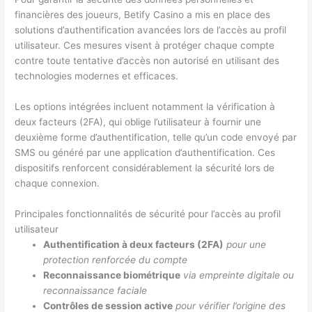
financières des joueurs, Betify Casino a mis en place des
solutions d’authentification avancées lors de l’accès au profil
utilisateur. Ces mesures visent à protéger chaque compte
contre toute tentative d’accès non autorisé en utilisant des
technologies modernes et efficaces.
Les options intégrées incluent notamment la vérification à
deux facteurs (2FA), qui oblige l’utilisateur à fournir une
deuxième forme d’authentification, telle qu’un code envoyé par
SMS ou généré par une application d’authentification. Ces
dispositifs renforcent considérablement la sécurité lors de
chaque connexion.
Principales fonctionnalités de sécurité pour l’accès au profil
utilisateur
Authentification à deux facteurs (2FA)
pour une
protection renforcée du compte
Reconnaissance biométrique
via empreinte digitale ou
reconnaissance faciale
Contrôles de session active
pour vérifier l’origine des