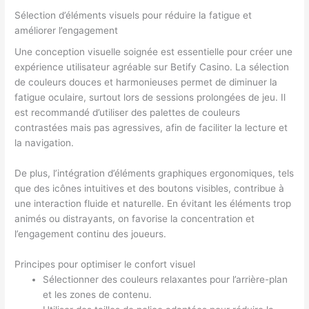
Sélection d’éléments visuels pour réduire la fatigue et
améliorer l’engagement
Une conception visuelle soignée est essentielle pour créer une
expérience utilisateur agréable sur Betify Casino. La sélection
de couleurs douces et harmonieuses permet de diminuer la
fatigue oculaire, surtout lors de sessions prolongées de jeu. Il
est recommandé d’utiliser des palettes de couleurs
contrastées mais pas agressives, afin de faciliter la lecture et
la navigation.
De plus, l’intégration d’éléments graphiques ergonomiques, tels
que des icônes intuitives et des boutons visibles, contribue à
une interaction fluide et naturelle. En évitant les éléments trop
animés ou distrayants, on favorise la concentration et
l’engagement continu des joueurs.
Principes pour optimiser le confort visuel
Sélectionner des couleurs relaxantes pour l’arrière-plan
et les zones de contenu.