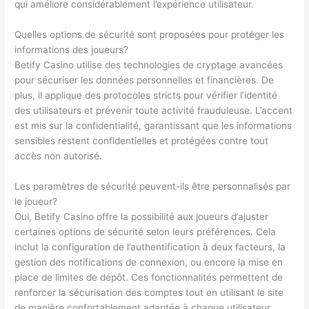
qui améliore considérablement l’expérience utilisateur.
Quelles options de sécurité sont proposées pour protéger les
informations des joueurs?
Betify Casino utilise des technologies de cryptage avancées
pour sécuriser les données personnelles et financières. De
plus, il applique des protocoles stricts pour vérifier l’identité
des utilisateurs et prévenir toute activité frauduleuse. L’accent
est mis sur la confidentialité, garantissant que les informations
sensibles restent confidentielles et protégées contre tout
accès non autorisé.
Les paramètres de sécurité peuvent-ils être personnalisés par
le joueur?
Oui, Betify Casino offre la possibilité aux joueurs d’ajuster
certaines options de sécurité selon leurs préférences. Cela
inclut la configuration de l’authentification à deux facteurs, la
gestion des notifications de connexion, ou encore la mise en
place de limites de dépôt. Ces fonctionnalités permettent de
renforcer la sécurisation des comptes tout en utilisant le site
de manière confortablement adaptée à chaque utilisateur.