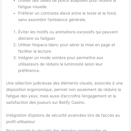
Utiliser des tailles de police adaptées pour réduire la
fatigue visuelle.
Préférer un contraste élevé entre le texte et le fond,
sans assombrir l’ambiance générale.
Éviter les motifs ou animations excessifs qui peuvent
distraire ou fatiguer.
Utiliser l’espace blanc pour aérer la mise en page et
faciliter la lecture.
Intégrer un mode sombre pour permettre aux
utilisateurs de réduire la luminosité selon leur
préférence.
Une sélection judicieuse des éléments visuels, associée à une
disposition ergonomique, permet non seulement de réduire la
fatigue des yeux, mais aussi d’accroître l’engagement et la
satisfaction des joueurs sur Betify Casino.
Intégration d’options de sécurité avancées lors de l’accès au
profil utilisateur
Pour garantir la sécurité des données personnelles et