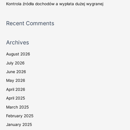
Kontrola źródła dochodów a wypłata dużej wygranej
Recent Comments
Archives
August 2026
July 2026
June 2026
May 2026
April 2026
April 2025
March 2025
February 2025
January 2025