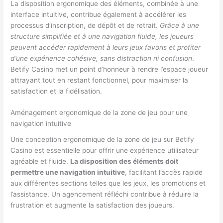
La disposition ergonomique des éléments, combinée à une
interface intuitive, contribue également à accélérer les
processus d’inscription, de dépôt et de retrait.
Grâce à une
structure simplifiée et à une navigation fluide, les joueurs
peuvent accéder rapidement à leurs jeux favoris et profiter
d’une expérience cohésive, sans distraction ni confusion
.
Betify Casino met un point d’honneur à rendre l’espace joueur
attrayant tout en restant fonctionnel, pour maximiser la
satisfaction et la fidélisation.
Aménagement ergonomique de la zone de jeu pour une
navigation intuitive
Une conception ergonomique de la zone de jeu sur Betify
Casino est essentielle pour offrir une expérience utilisateur
agréable et fluide.
La disposition des éléments doit
permettre une navigation intuitive
, facilitant l’accès rapide
aux différentes sections telles que les jeux, les promotions et
l’assistance. Un agencement réfléchi contribue à réduire la
frustration et augmente la satisfaction des joueurs.