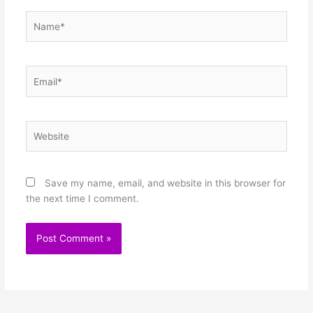
Name*
Email*
Website
Save my name, email, and website in this browser for
the next time I comment.