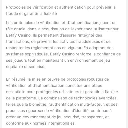
Protocoles de vérification et authentication pour prévenir la
fraude et garantir la fiabilité
Les protocoles de vérification et d’authentification jouent un
rôle crucial dans la sécurisation de l’expérience utilisateur sur
Betify Casino. Ils permettent d’assurer l’intégrité des
transactions, de prévenir les activités frauduleuses et de
respecter les réglementations en vigueur. En adoptant des
systèmes sophistiqués, Betify Casino renforce la confiance de
ses joueurs tout en maintenant un environnement de jeu
équitable et sécurisé.
En résumé, la mise en œuvre de protocoles robustes de
vérification et d’authentification constitue une étape
essentielle pour protéger les utilisateurs et garantir la fiabilité
de la plateforme. La combinaison de technologies avancées,
telles que la biométrie, l’authentification multi-facteur, et des
processus rigoureux de vérification d’identité, contribue à
créer un environnement de jeu sécurisé, transparent, et
conforme aux normes internationales.