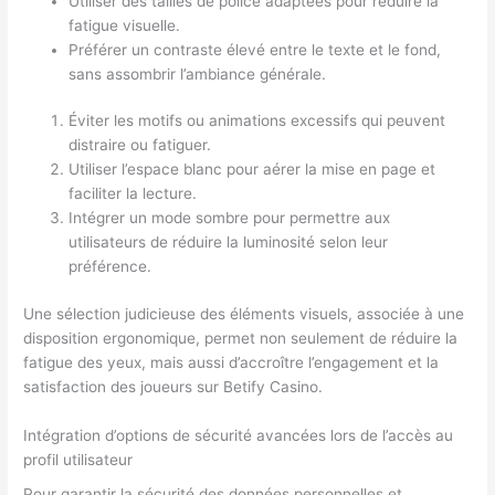
Utiliser des tailles de police adaptées pour réduire la
fatigue visuelle.
Préférer un contraste élevé entre le texte et le fond,
sans assombrir l’ambiance générale.
Éviter les motifs ou animations excessifs qui peuvent
distraire ou fatiguer.
Utiliser l’espace blanc pour aérer la mise en page et
faciliter la lecture.
Intégrer un mode sombre pour permettre aux
utilisateurs de réduire la luminosité selon leur
préférence.
Une sélection judicieuse des éléments visuels, associée à une
disposition ergonomique, permet non seulement de réduire la
fatigue des yeux, mais aussi d’accroître l’engagement et la
satisfaction des joueurs sur Betify Casino.
Intégration d’options de sécurité avancées lors de l’accès au
profil utilisateur
Pour garantir la sécurité des données personnelles et