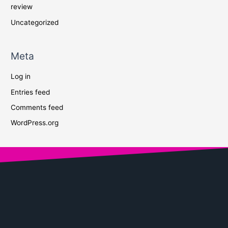
review
Uncategorized
Meta
Log in
Entries feed
Comments feed
WordPress.org