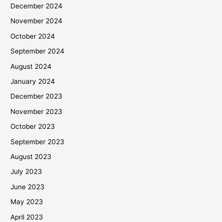
December 2024
November 2024
October 2024
September 2024
August 2024
January 2024
December 2023
November 2023
October 2023
September 2023
August 2023
July 2023
June 2023
May 2023
April 2023