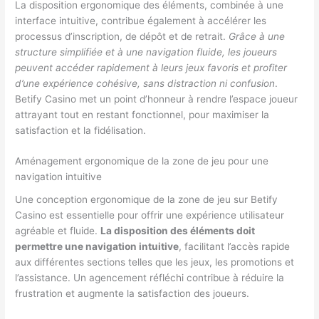
La disposition ergonomique des éléments, combinée à une
interface intuitive, contribue également à accélérer les
processus d’inscription, de dépôt et de retrait.
Grâce à une
structure simplifiée et à une navigation fluide, les joueurs
peuvent accéder rapidement à leurs jeux favoris et profiter
d’une expérience cohésive, sans distraction ni confusion
.
Betify Casino met un point d’honneur à rendre l’espace joueur
attrayant tout en restant fonctionnel, pour maximiser la
satisfaction et la fidélisation.
Aménagement ergonomique de la zone de jeu pour une
navigation intuitive
Une conception ergonomique de la zone de jeu sur Betify
Casino est essentielle pour offrir une expérience utilisateur
agréable et fluide.
La disposition des éléments doit
permettre une navigation intuitive
, facilitant l’accès rapide
aux différentes sections telles que les jeux, les promotions et
l’assistance. Un agencement réfléchi contribue à réduire la
frustration et augmente la satisfaction des joueurs.