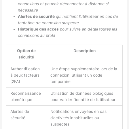
connexions et pouvoir déconnecter à distance si
nécessaire
Alertes de sécurité
qui notifient l’utilisateur en cas de
tentative de connexion suspecte
Historique des accès
pour suivre en détail toutes les
connexions au profil
Option de
Description
sécurité
Authentification
Une étape supplémentaire lors de la
à deux facteurs
connexion, utilisant un code
(2FA)
temporaire
Reconnaissance
Utilisation de données biologiques
biométrique
pour valider l’identité de l’utilisateur
Alertes de
Notifications envoyées en cas
sécurité
d’activités inhabituelles ou
suspectes