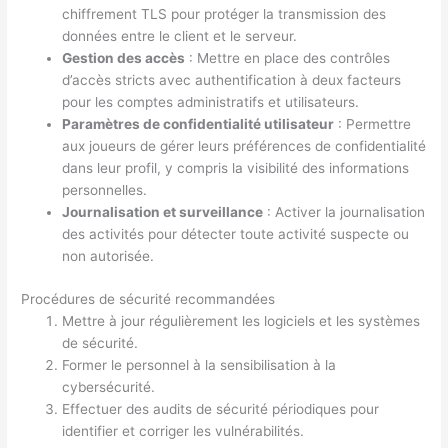
chiffrement TLS pour protéger la transmission des
données entre le client et le serveur.
Gestion des accès
: Mettre en place des contrôles
d’accès stricts avec authentification à deux facteurs
pour les comptes administratifs et utilisateurs.
Paramètres de confidentialité utilisateur
: Permettre
aux joueurs de gérer leurs préférences de confidentialité
dans leur profil, y compris la visibilité des informations
personnelles.
Journalisation et surveillance
: Activer la journalisation
des activités pour détecter toute activité suspecte ou
non autorisée.
Procédures de sécurité recommandées
Mettre à jour régulièrement les logiciels et les systèmes
de sécurité.
Former le personnel à la sensibilisation à la
cybersécurité.
Effectuer des audits de sécurité périodiques pour
identifier et corriger les vulnérabilités.