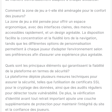
Comment la zone de jeu a-t-elle été aménagée pour le confort
des joueurs?
La zone de jeu a été pensée pour offrir un espace
ergonomique, avec des interfaces claires, des menus
accessibles rapidement, et un design agréable. La disposition
facilite la concentration et la fluidité lors de la navigation,
tandis que les différentes options de personnalisation
permettent à chaque joueur d’adapter l’environnement selon
ses préférences afin d’assurer une expérience plus agréable.
Quels sont les principaux éléments qui garantissent la fiabilité
de la plateforme en termes de sécurité?
La plateforme déploie plusieurs mesures techniques pour
assurer la sécurité, telles que l’utilisation de certificats SSL
pour le cryptage des données, ainsi que des audits réguliers
pour détecter toute vulnérabilité. De plus, la vérification
d’identité avant tout retrait important ajoute une couche
supplémentaire de protection pour maintenir l’intégrité du site
et la confiance des joueurs.