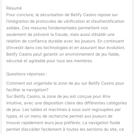
Résumé
Pour conclure, la sécurisation de Betify Casino repose sur
l’intégration de protocoles de vérification et d’authentification
solides. Ces mesures fondamentales permettent non
seulement de prévenir la fraude, mais aussi d’établir une
relation de confiance durable avec les joueurs. En continuant
d’investir dans ces technologies et en assurant leur évolution,
Betify Casino peut garantir un environnement de jeu fiable,
sécurisé et agréable pour tous ses membres.
Questions-réponses :
Comment est organisée la zone de jeu sur Betify Casino pour
faciliter la navigation?
Sur Betify Casino, la zone de jeu est conçue pour être
intuitive, avec une disposition claire des différentes catégories
de jeux. Les tables et machines à sous sont regroupées par
types, et un menu de recherche permet aux joueurs de
trouver rapidement leurs jeux préférés. La navigation fluide
permet d’accéder facilement à toutes les sections du site, ce