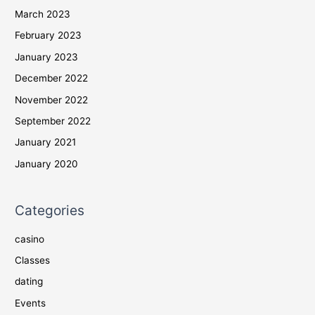
March 2023
February 2023
January 2023
December 2022
November 2022
September 2022
January 2021
January 2020
Categories
casino
Classes
dating
Events