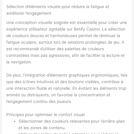
Sélection d’éléments visuels pour réduire la fatigue et
améliorer l’engagement
Une conception visuelle soignée est essentielle pour créer une
expérience utilisateur agréable sur Betify Casino. La sélection
de couleurs douces et harmonieuses permet de diminuer la
fatigue oculaire, surtout lors de sessions prolongées de jeu. Il
est recommandé d’utiliser des palettes de couleurs
contrastées mais pas agressives, afin de faciliter la lecture et
la navigation.
De plus, l’intégration d’éléments graphiques ergonomiques, tels
que des icônes intuitives et des boutons visibles, contribue à
une interaction fluide et naturelle. En évitant les éléments trop
animés ou distrayants, on favorise la concentration et
l’engagement continu des joueurs.
Principes pour optimiser le confort visuel
Sélectionner des couleurs relaxantes pour l’arrière-plan
et les zones de contenu.