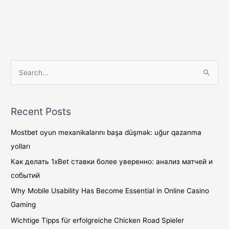
S
e
a
Recent Posts
r
c
Mostbet oyun mexanikalarını başa düşmək: uğur qazanma
h
yolları
f
Как делать 1xBet ставки более уверенно: анализ матчей и
o
событий
r
Why Mobile Usability Has Become Essential in Online Casino
:
Gaming
Wichtige Tipps für erfolgreiche Chicken Road Spieler