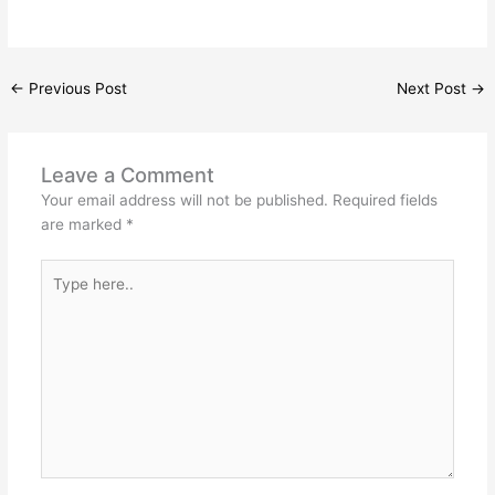
←
Previous Post
Next Post
→
Leave a Comment
Your email address will not be published.
Required fields
are marked
*
Type
here..