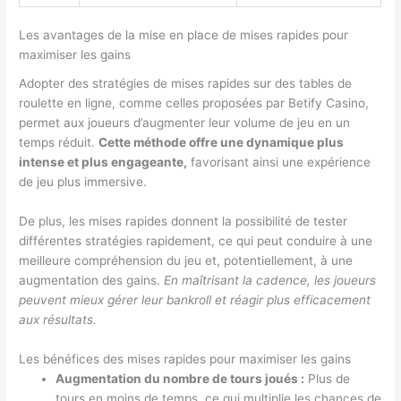
Les avantages de la mise en place de mises rapides pour
maximiser les gains
Adopter des stratégies de mises rapides sur des tables de
roulette en ligne, comme celles proposées par Betify Casino,
permet aux joueurs d’augmenter leur volume de jeu en un
temps réduit.
Cette méthode offre une dynamique plus
intense et plus engageante,
favorisant ainsi une expérience
de jeu plus immersive.
De plus, les mises rapides donnent la possibilité de tester
différentes stratégies rapidement, ce qui peut conduire à une
meilleure compréhension du jeu et, potentiellement, à une
augmentation des gains.
En maîtrisant la cadence, les joueurs
peuvent mieux gérer leur bankroll et réagir plus efficacement
aux résultats.
Les bénéfices des mises rapides pour maximiser les gains
Augmentation du nombre de tours joués :
Plus de
tours en moins de temps, ce qui multiplie les chances de