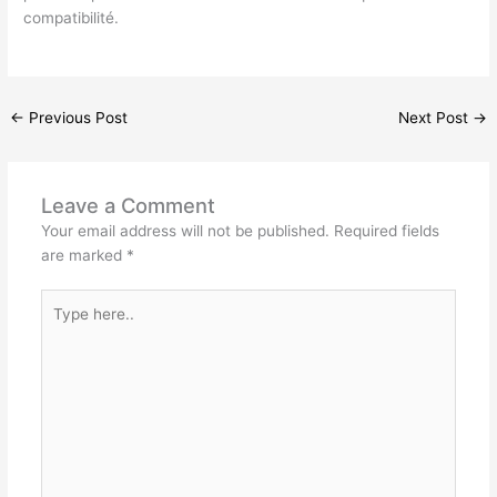
compatibilité.
←
Previous Post
Next Post
→
Leave a Comment
Your email address will not be published.
Required fields
are marked
*
Type
here..