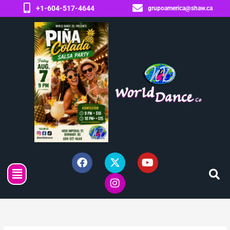
Skip
+1-604-517-4644
grupoamerica@shaw.ca
to
content
F
X
I
Y
a
-
n
o
Menu
c
t
s
u
e
w
t
t
b
i
a
u
o
t
g
b
o
t
r
e
k
e
a