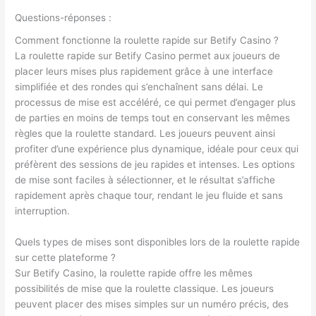
Questions-réponses :
Comment fonctionne la roulette rapide sur Betify Casino ?
La roulette rapide sur Betify Casino permet aux joueurs de
placer leurs mises plus rapidement grâce à une interface
simplifiée et des rondes qui s’enchaînent sans délai. Le
processus de mise est accéléré, ce qui permet d’engager plus
de parties en moins de temps tout en conservant les mêmes
règles que la roulette standard. Les joueurs peuvent ainsi
profiter d’une expérience plus dynamique, idéale pour ceux qui
préfèrent des sessions de jeu rapides et intenses. Les options
de mise sont faciles à sélectionner, et le résultat s’affiche
rapidement après chaque tour, rendant le jeu fluide et sans
interruption.
Quels types de mises sont disponibles lors de la roulette rapide
sur cette plateforme ?
Sur Betify Casino, la roulette rapide offre les mêmes
possibilités de mise que la roulette classique. Les joueurs
peuvent placer des mises simples sur un numéro précis, des