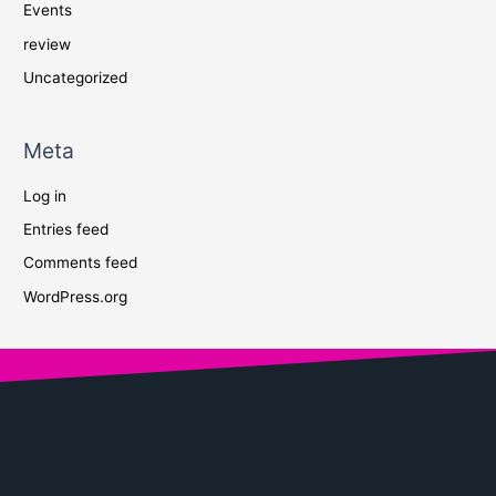
Events
review
Uncategorized
Meta
Log in
Entries feed
Comments feed
WordPress.org