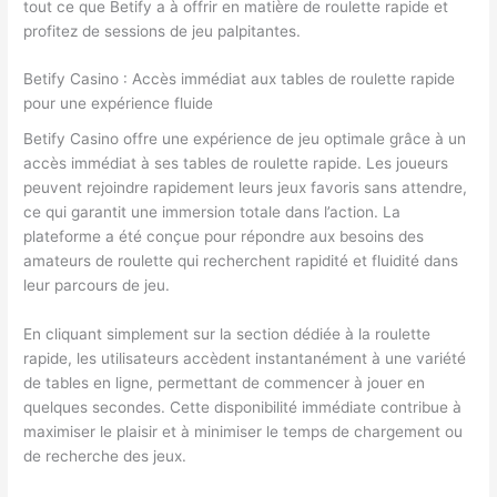
tout ce que Betify a à offrir en matière de roulette rapide et
profitez de sessions de jeu palpitantes.
Betify Casino : Accès immédiat aux tables de roulette rapide
pour une expérience fluide
Betify Casino offre une expérience de jeu optimale grâce à un
accès immédiat à ses tables de roulette rapide. Les joueurs
peuvent rejoindre rapidement leurs jeux favoris sans attendre,
ce qui garantit une immersion totale dans l’action. La
plateforme a été conçue pour répondre aux besoins des
amateurs de roulette qui recherchent rapidité et fluidité dans
leur parcours de jeu.
En cliquant simplement sur la section dédiée à la roulette
rapide, les utilisateurs accèdent instantanément à une variété
de tables en ligne, permettant de commencer à jouer en
quelques secondes. Cette disponibilité immédiate contribue à
maximiser le plaisir et à minimiser le temps de chargement ou
de recherche des jeux.