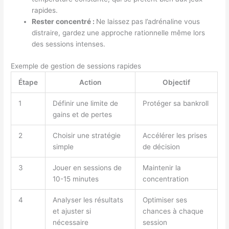
rapides.
Rester concentré :
Ne laissez pas l’adrénaline vous
distraire, gardez une approche rationnelle même lors
des sessions intenses.
Exemple de gestion de sessions rapides
Étape
Action
Objectif
1
Définir une limite de
Protéger sa bankroll
gains et de pertes
2
Choisir une stratégie
Accélérer les prises
simple
de décision
3
Jouer en sessions de
Maintenir la
10-15 minutes
concentration
4
Analyser les résultats
Optimiser ses
et ajuster si
chances à chaque
nécessaire
session