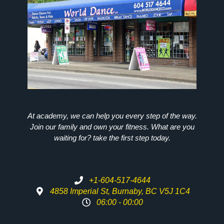
At academy, we can help you every step of the way.
Join our family and own your fitness. What are you
waiting for? take the first step today.
+1-604-517-4644
4858 Imperial St, Burnaby, BC V5J 1C4
06:00 - 00:00