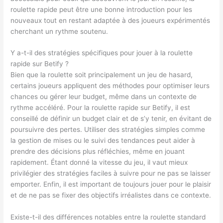
roulette rapide peut être une bonne introduction pour les
nouveaux tout en restant adaptée à des joueurs expérimentés
cherchant un rythme soutenu.
Y a-t-il des stratégies spécifiques pour jouer à la roulette
rapide sur Betify ?
Bien que la roulette soit principalement un jeu de hasard,
certains joueurs appliquent des méthodes pour optimiser leurs
chances ou gérer leur budget, même dans un contexte de
rythme accéléré. Pour la roulette rapide sur Betify, il est
conseillé de définir un budget clair et de s’y tenir, en évitant de
poursuivre des pertes. Utiliser des stratégies simples comme
la gestion de mises ou le suivi des tendances peut aider à
prendre des décisions plus réfléchies, même en jouant
rapidement. Étant donné la vitesse du jeu, il vaut mieux
privilégier des stratégies faciles à suivre pour ne pas se laisser
emporter. Enfin, il est important de toujours jouer pour le plaisir
et de ne pas se fixer des objectifs irréalistes dans ce contexte.
Existe-t-il des différences notables entre la roulette standard