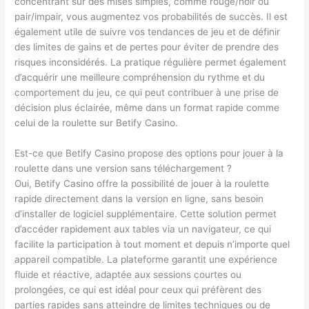
concentrant sur des mises simples, comme rouge/noir ou
pair/impair, vous augmentez vos probabilités de succès. Il est
également utile de suivre vos tendances de jeu et de définir
des limites de gains et de pertes pour éviter de prendre des
risques inconsidérés. La pratique régulière permet également
d’acquérir une meilleure compréhension du rythme et du
comportement du jeu, ce qui peut contribuer à une prise de
décision plus éclairée, même dans un format rapide comme
celui de la roulette sur Betify Casino.
Est-ce que Betify Casino propose des options pour jouer à la
roulette dans une version sans téléchargement ?
Oui, Betify Casino offre la possibilité de jouer à la roulette
rapide directement dans la version en ligne, sans besoin
d’installer de logiciel supplémentaire. Cette solution permet
d’accéder rapidement aux tables via un navigateur, ce qui
facilite la participation à tout moment et depuis n’importe quel
appareil compatible. La plateforme garantit une expérience
fluide et réactive, adaptée aux sessions courtes ou
prolongées, ce qui est idéal pour ceux qui préfèrent des
parties rapides sans atteindre de limites techniques ou de