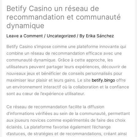
r
m
Betify Casino un réseau de
recommandation et communauté
dynamique
Leave a Comment
/
Uncategorized
/ By
Erika Sánchez
Betify Casino s’impose comme une plateforme innovante qui
combine un réseau de recommandation efficace avec une
communauté dynamique. Grâce à cette approche, les
utilisateurs peuvent partager leurs expériences, découvrir de
nouveaux jeux et bénéficier de conseils personnalisés pour
maximiser leur plaisir et leurs gains. Le site
betify.bingo
offre
un environnement interactif où la collaboration et la confiance
sont au cœur de l’expérience utilisateur.
Ce réseau de recommandation facilite la diffusion
d’informations vérifiées au sein de la communauté, permettant
aux joueurs novices comme expérimentés de faire des choix
éclairés. La plateforme favorise également l’échange
d’astuces, de stratégies et de recommandations, créant ainsi