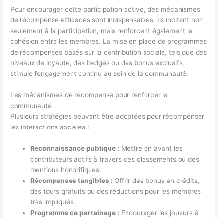
Pour encourager cette participation active, des mécanismes
de récompense efficaces sont indispensables. Ils incitent non
seulement à la participation, mais renforcent également la
cohésion entre les membres. La mise en place de programmes
de récompenses basés sur la contribution sociale, tels que des
niveaux de loyauté, des badges ou des bonus exclusifs,
stimule l’engagement continu au sein de la communauté.
Les mécanismes de récompense pour renforcer la
communauté
Plusieurs stratégies peuvent être adoptées pour récompenser
les interactions sociales :
Reconnaissance publique :
Mettre en avant les
contributeurs actifs à travers des classements ou des
mentions honorifiques.
Récompenses tangibles :
Offrir des bonus en crédits,
des tours gratuits ou des réductions pour les membres
très impliqués.
Programme de parrainage :
Encourager les joueurs à