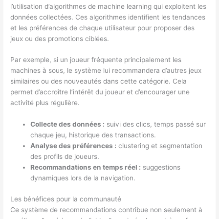
l’utilisation d’algorithmes de machine learning qui exploitent les
données collectées. Ces algorithmes identifient les tendances
et les préférences de chaque utilisateur pour proposer des
jeux ou des promotions ciblées.
Par exemple, si un joueur fréquente principalement les
machines à sous, le système lui recommandera d’autres jeux
similaires ou des nouveautés dans cette catégorie. Cela
permet d’accroître l’intérêt du joueur et d’encourager une
activité plus régulière.
Collecte des données :
suivi des clics, temps passé sur
chaque jeu, historique des transactions.
Analyse des préférences :
clustering et segmentation
des profils de joueurs.
Recommandations en temps réel :
suggestions
dynamiques lors de la navigation.
Les bénéfices pour la communauté
Ce système de recommandations contribue non seulement à