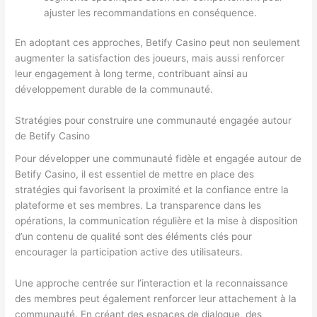
ajuster les recommandations en conséquence.
En adoptant ces approches, Betify Casino peut non seulement
augmenter la satisfaction des joueurs, mais aussi renforcer
leur engagement à long terme, contribuant ainsi au
développement durable de la communauté.
Stratégies pour construire une communauté engagée autour
de Betify Casino
Pour développer une communauté fidèle et engagée autour de
Betify Casino, il est essentiel de mettre en place des
stratégies qui favorisent la proximité et la confiance entre la
plateforme et ses membres. La transparence dans les
opérations, la communication régulière et la mise à disposition
d’un contenu de qualité sont des éléments clés pour
encourager la participation active des utilisateurs.
Une approche centrée sur l’interaction et la reconnaissance
des membres peut également renforcer leur attachement à la
communauté. En créant des espaces de dialogue, des