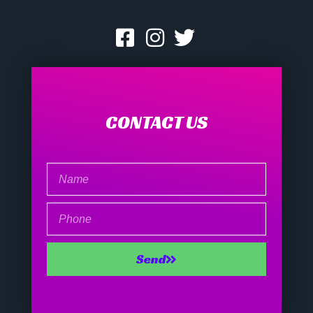
CONTACT US
Name
Phone
Send