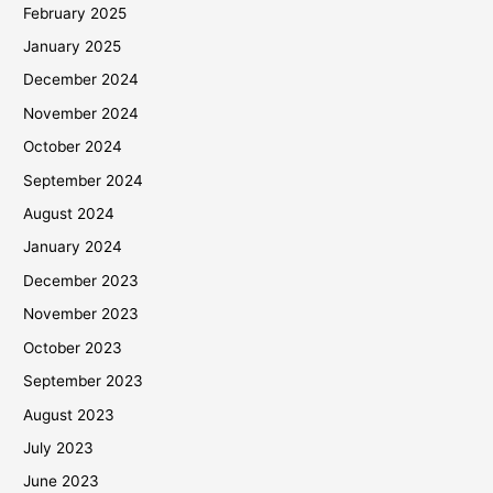
February 2025
January 2025
December 2024
November 2024
October 2024
September 2024
August 2024
January 2024
December 2023
November 2023
October 2023
September 2023
August 2023
July 2023
June 2023