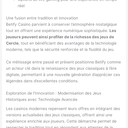
réel
Une fusion entre tradition et innovation
Betify Casino parvient à conserver l’atmosphère nostalgique
tout en offrant une expérience numérique sophistiquée.
Les
joueurs peuvent ainsi profiter de la richesse des jeux de
Cercle
, tout en bénéficiant des avantages de la technologie
moderne, tels que la sécurité renforcée et la fluidité du jeu.
Ce métissage entre passé et présent positionne Betify comme
un acteur clé dans la renaissance des jeux classiques à l’ère
digitale, permettant à une nouvelle génération d’apprécier ces
légendes dans d’excellentes conditions.
Exploration de l’Innovation : Modernisation des Jeux
Historiques avec Technologie Avancée
Les casinos modernes repensent leurs offres en intégrant des
versions actualisées des jeux classiques, offrant ainsi une
expérience enrichie aux joueurs. Cette démarche permet de
respecter la tradition tout en répondant aux attentes de la