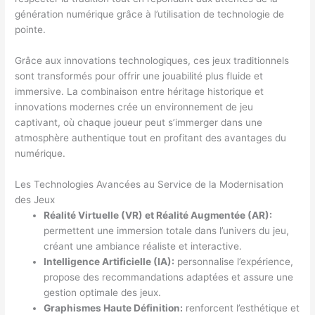
génération numérique grâce à l’utilisation de technologie de
pointe.
Grâce aux innovations technologiques, ces jeux traditionnels
sont transformés pour offrir une jouabilité plus fluide et
immersive. La combinaison entre héritage historique et
innovations modernes crée un environnement de jeu
captivant, où chaque joueur peut s’immerger dans une
atmosphère authentique tout en profitant des avantages du
numérique.
Les Technologies Avancées au Service de la Modernisation
des Jeux
Réalité Virtuelle (VR) et Réalité Augmentée (AR):
permettent une immersion totale dans l’univers du jeu,
créant une ambiance réaliste et interactive.
Intelligence Artificielle (IA):
personnalise l’expérience,
propose des recommandations adaptées et assure une
gestion optimale des jeux.
Graphismes Haute Définition:
renforcent l’esthétique et