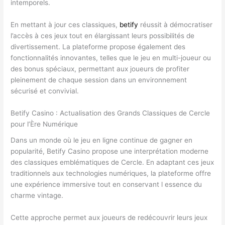
intemporels.
En mettant à jour ces classiques,
betify
réussit à démocratiser
l’accès à ces jeux tout en élargissant leurs possibilités de
divertissement. La plateforme propose également des
fonctionnalités innovantes, telles que le jeu en multi-joueur ou
des bonus spéciaux, permettant aux joueurs de profiter
pleinement de chaque session dans un environnement
sécurisé et convivial.
Betify Casino : Actualisation des Grands Classiques de Cercle
pour l’Ère Numérique
Dans un monde où le jeu en ligne continue de gagner en
popularité, Betify Casino propose une interprétation moderne
des classiques emblématiques de Cercle. En adaptant ces jeux
traditionnels aux technologies numériques, la plateforme offre
une expérience immersive tout en conservant l essence du
charme vintage.
Cette approche permet aux joueurs de redécouvrir leurs jeux