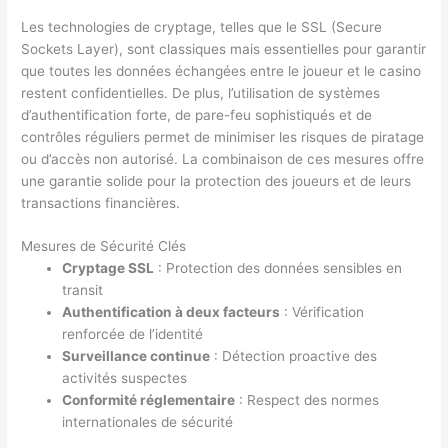
Les technologies de cryptage, telles que le SSL (Secure
Sockets Layer), sont classiques mais essentielles pour garantir
que toutes les données échangées entre le joueur et le casino
restent confidentielles. De plus, l’utilisation de systèmes
d’authentification forte, de pare-feu sophistiqués et de
contrôles réguliers permet de minimiser les risques de piratage
ou d’accès non autorisé. La combinaison de ces mesures offre
une garantie solide pour la protection des joueurs et de leurs
transactions financières.
Mesures de Sécurité Clés
Cryptage SSL
: Protection des données sensibles en
transit
Authentification à deux facteurs
: Vérification
renforcée de l’identité
Surveillance continue
: Détection proactive des
activités suspectes
Conformité réglementaire
: Respect des normes
internationales de sécurité