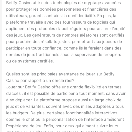
Betify Casino utilise des technologies de cryptage avancées
pour protéger les données personnelles et financières des
utilisateurs, garantissant ainsi la confidentialité. En plus, la
plateforme travaille avec des fournisseurs de logiciels qui
appliquent des protocoles d’audit réguliers pour assurer l’équité
des jeux. Les générateurs de nombres aléatoires sont certifiés
pour produire des résultats justes, permettant aux joueurs de
participer en toute confiance, comme ils le feraient dans des
cercles de jeux traditionnels sous la supervision de croupiers
ou de systèmes certifiés.
Quelles sont les principales avantages de jouer sur Betify
Casino par rapport à un cercle réel?
Jouer sur Betify Casino offre une grande flexibilité en termes
d’accès : il est possible de participer à tout moment, sans avoir
à se déplacer. La plateforme propose aussi un large choix de
jeux et de variantes, souvent avec des mises adaptées à tous
les budgets. De plus, certaines fonctionnalités interactives
comme le chat ou la personnalisation de l’interface améliorent
l’expérience de jeu. Enfin, pour ceux qui aiment suivre leurs