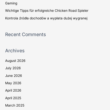
:
Gaming
Wichtige Tipps für erfolgreiche Chicken Road Spieler
Kontrola źródła dochodów a wypłata dużej wygranej
Recent Comments
Archives
August 2026
July 2026
June 2026
May 2026
April 2026
April 2025
March 2025