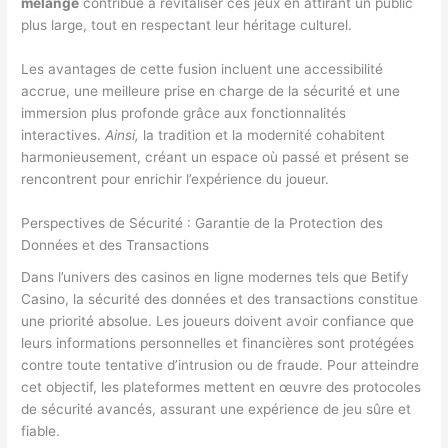
mélange
contribue à revitaliser ces jeux en attirant un public
plus large, tout en respectant leur héritage culturel.
Les avantages de cette fusion incluent une accessibilité
accrue, une meilleure prise en charge de la sécurité et une
immersion plus profonde grâce aux fonctionnalités
interactives.
Ainsi,
la tradition et la modernité cohabitent
harmonieusement, créant un espace où passé et présent se
rencontrent pour enrichir l’expérience du joueur.
Perspectives de Sécurité : Garantie de la Protection des
Données et des Transactions
Dans l’univers des casinos en ligne modernes tels que Betify
Casino, la sécurité des données et des transactions constitue
une priorité absolue. Les joueurs doivent avoir confiance que
leurs informations personnelles et financières sont protégées
contre toute tentative d’intrusion ou de fraude. Pour atteindre
cet objectif, les plateformes mettent en œuvre des protocoles
de sécurité avancés, assurant une expérience de jeu sûre et
fiable.