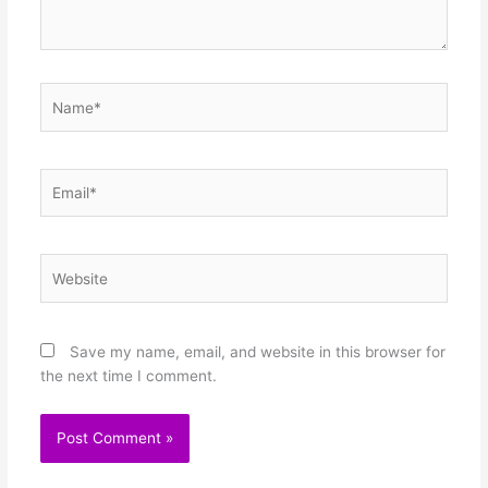
Name*
Email*
Website
Save my name, email, and website in this browser for
the next time I comment.