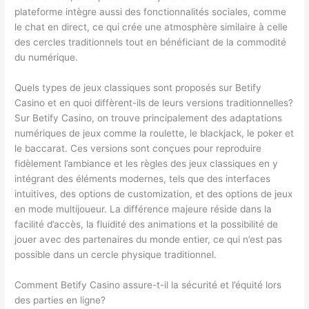
plateforme intègre aussi des fonctionnalités sociales, comme
le chat en direct, ce qui crée une atmosphère similaire à celle
des cercles traditionnels tout en bénéficiant de la commodité
du numérique.
Quels types de jeux classiques sont proposés sur Betify
Casino et en quoi diffèrent-ils de leurs versions traditionnelles?
Sur Betify Casino, on trouve principalement des adaptations
numériques de jeux comme la roulette, le blackjack, le poker et
le baccarat. Ces versions sont conçues pour reproduire
fidèlement l’ambiance et les règles des jeux classiques en y
intégrant des éléments modernes, tels que des interfaces
intuitives, des options de customization, et des options de jeux
en mode multijoueur. La différence majeure réside dans la
facilité d’accès, la fluidité des animations et la possibilité de
jouer avec des partenaires du monde entier, ce qui n’est pas
possible dans un cercle physique traditionnel.
Comment Betify Casino assure-t-il la sécurité et l’équité lors
des parties en ligne?