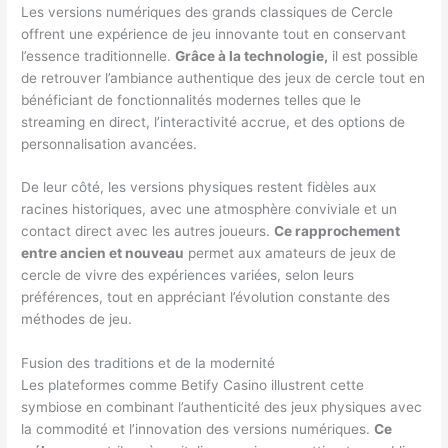
Les versions numériques des grands classiques de Cercle
offrent une expérience de jeu innovante tout en conservant
l’essence traditionnelle.
Grâce à la technologie,
il est possible
de retrouver l’ambiance authentique des jeux de cercle tout en
bénéficiant de fonctionnalités modernes telles que le
streaming en direct, l’interactivité accrue, et des options de
personnalisation avancées.
De leur côté, les versions physiques restent fidèles aux
racines historiques, avec une atmosphère conviviale et un
contact direct avec les autres joueurs.
Ce rapprochement
entre ancien et nouveau
permet aux amateurs de jeux de
cercle de vivre des expériences variées, selon leurs
préférences, tout en appréciant l’évolution constante des
méthodes de jeu.
Fusion des traditions et de la modernité
Les plateformes comme Betify Casino illustrent cette
symbiose en combinant l’authenticité des jeux physiques avec
la commodité et l’innovation des versions numériques.
Ce