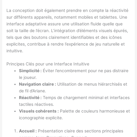
La conception doit également prendre en compte la réactivité
sur différents appareils, notamment mobiles et tablettes. Une
interface adaptative assure une utilisation fluide quelle que
soit la taille de l’écran. L’intégration d’éléments visuels épurés,
tels que des boutons clairement identifiables et des icônes
explicites, contribue à rendre l’expérience de jeu naturelle et
intuitive.
Principes Clés pour une Interface Intuitive
Simplicité :
Éviter l’encombrement pour ne pas distraire
le joueur.
Navigation claire :
Utilisation de menus hiérarchisés et
de fil d’Ariane.
Réactivité :
Temps de chargement minimal et interfaces
tactiles réactives.
Visuels cohérents :
Palette de couleurs harmonieuse et
iconographie explicite.
Accueil :
Présentation claire des sections principales