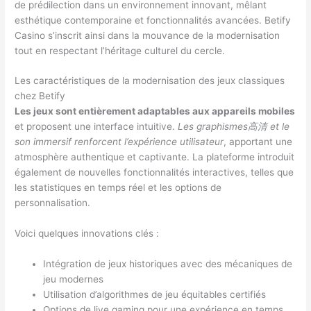
de prédilection dans un environnement innovant, mêlant
esthétique contemporaine et fonctionnalités avancées. Betify
Casino s’inscrit ainsi dans la mouvance de la modernisation
tout en respectant l’héritage culturel du cercle.
Les caractéristiques de la modernisation des jeux classiques
chez Betify
Les jeux sont entièrement adaptables aux appareils mobiles
et proposent une interface intuitive.
Les graphismes高清 et le
son immersif renforcent l’expérience utilisateur
, apportant une
atmosphère authentique et captivante. La plateforme introduit
également de nouvelles fonctionnalités interactives, telles que
les statistiques en temps réel et les options de
personnalisation.
Voici quelques innovations clés :
Intégration de jeux historiques avec des mécaniques de
jeu modernes
Utilisation d’algorithmes de jeu équitables certifiés
Options de live gaming pour une expérience en temps