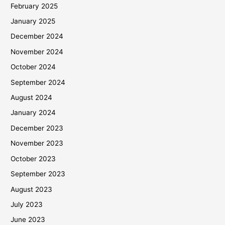
February 2025
January 2025
December 2024
November 2024
October 2024
September 2024
August 2024
January 2024
December 2023
November 2023
October 2023
September 2023
August 2023
July 2023
June 2023