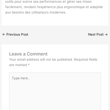
outils pour suivre ses performances et gérer ses mises
facilement, rendant l’expérience plus ergonomique et adaptée
aux besoins des utilisateurs modernes.
←
Previous Post
Next Post
→
Leave a Comment
Your email address will not be published.
Required fields
are marked
*
Type
here..