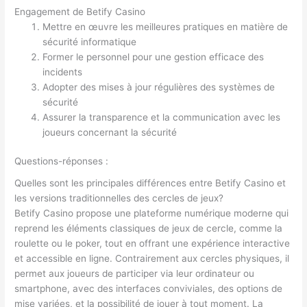
Engagement de Betify Casino
Mettre en œuvre les meilleures pratiques en matière de
sécurité informatique
Former le personnel pour une gestion efficace des
incidents
Adopter des mises à jour régulières des systèmes de
sécurité
Assurer la transparence et la communication avec les
joueurs concernant la sécurité
Questions-réponses :
Quelles sont les principales différences entre Betify Casino et
les versions traditionnelles des cercles de jeux?
Betify Casino propose une plateforme numérique moderne qui
reprend les éléments classiques de jeux de cercle, comme la
roulette ou le poker, tout en offrant une expérience interactive
et accessible en ligne. Contrairement aux cercles physiques, il
permet aux joueurs de participer via leur ordinateur ou
smartphone, avec des interfaces conviviales, des options de
mise variées, et la possibilité de jouer à tout moment. La