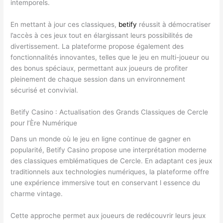
intemporels.
En mettant à jour ces classiques,
betify
réussit à démocratiser
l’accès à ces jeux tout en élargissant leurs possibilités de
divertissement. La plateforme propose également des
fonctionnalités innovantes, telles que le jeu en multi-joueur ou
des bonus spéciaux, permettant aux joueurs de profiter
pleinement de chaque session dans un environnement
sécurisé et convivial.
Betify Casino : Actualisation des Grands Classiques de Cercle
pour l’Ère Numérique
Dans un monde où le jeu en ligne continue de gagner en
popularité, Betify Casino propose une interprétation moderne
des classiques emblématiques de Cercle. En adaptant ces jeux
traditionnels aux technologies numériques, la plateforme offre
une expérience immersive tout en conservant l essence du
charme vintage.
Cette approche permet aux joueurs de redécouvrir leurs jeux