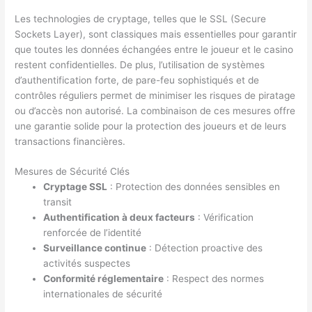
Les technologies de cryptage, telles que le SSL (Secure
Sockets Layer), sont classiques mais essentielles pour garantir
que toutes les données échangées entre le joueur et le casino
restent confidentielles. De plus, l’utilisation de systèmes
d’authentification forte, de pare-feu sophistiqués et de
contrôles réguliers permet de minimiser les risques de piratage
ou d’accès non autorisé. La combinaison de ces mesures offre
une garantie solide pour la protection des joueurs et de leurs
transactions financières.
Mesures de Sécurité Clés
Cryptage SSL
: Protection des données sensibles en
transit
Authentification à deux facteurs
: Vérification
renforcée de l’identité
Surveillance continue
: Détection proactive des
activités suspectes
Conformité réglementaire
: Respect des normes
internationales de sécurité