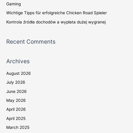
:
Gaming
Wichtige Tipps für erfolgreiche Chicken Road Spieler
Kontrola źródła dochodów a wypłata dużej wygranej
Recent Comments
Archives
August 2026
July 2026
June 2026
May 2026
April 2026
April 2025
March 2025