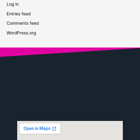
Log in
Entries feed
Comments feed
WordPress.org