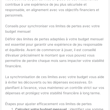
contribue à une expérience de jeu plus sécurisée et
responsable, en alignement avec vos objectifs financiers et
personnels.
Conseils pour synchroniser vos limites de pertes avec votre
budget mensuel
Définir des limites de pertes adaptées à votre budget mensuel
est essentiel pour garantir une expérience de jeu responsable
et équilibrée. Avant de commencer à jouer, il est conseillé
d’évaluer précisément le montant que vous pouvez vous
permettre de perdre chaque mois sans impacter votre stabilité
financière.
La synchronisation de ces limites avec votre budget vous aide
à éviter les découverts ou les dépenses excessives. En
planifiant à l’avance, vous maintenez un contrôle strict sur vos
dépenses et protégez votre stabilité financière à long terme.
Étapes pour ajuster efficacement vos limites de pertes
Calculez votre budget mensuel
: identifiez une somme