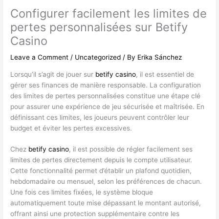
r
m
Configurer facilement les limites de
pertes personnalisées sur Betify
Casino
Leave a Comment
/
Uncategorized
/ By
Erika Sánchez
Lorsqu’il s’agit de jouer sur
betify casino
, il est essentiel de
gérer ses finances de manière responsable. La configuration
des limites de pertes personnalisées constitue une étape clé
pour assurer une expérience de jeu sécurisée et maîtrisée. En
définissant ces limites, les joueurs peuvent contrôler leur
budget et éviter les pertes excessives.
Chez
betify casino
, il est possible de régler facilement ses
limites de pertes directement depuis le compte utilisateur.
Cette fonctionnalité permet d’établir un plafond quotidien,
hebdomadaire ou mensuel, selon les préférences de chacun.
Une fois ces limites fixées, le système bloque
automatiquement toute mise dépassant le montant autorisé,
offrant ainsi une protection supplémentaire contre les