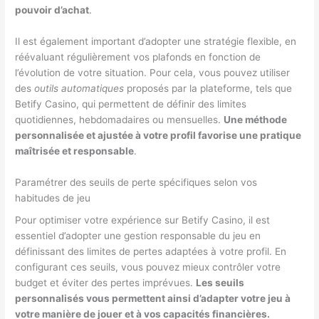
pouvoir d’achat
.
Il est également important d’adopter une stratégie flexible, en
réévaluant régulièrement vos plafonds en fonction de
l’évolution de votre situation. Pour cela, vous pouvez utiliser
des
outils automatiques
proposés par la plateforme, tels que
Betify Casino, qui permettent de définir des limites
quotidiennes, hebdomadaires ou mensuelles.
Une méthode
personnalisée et ajustée à votre profil favorise une pratique
maîtrisée et responsable
.
Paramétrer des seuils de perte spécifiques selon vos
habitudes de jeu
Pour optimiser votre expérience sur Betify Casino, il est
essentiel d’adopter une gestion responsable du jeu en
définissant des limites de pertes adaptées à votre profil. En
configurant ces seuils, vous pouvez mieux contrôler votre
budget et éviter des pertes imprévues.
Les seuils
personnalisés vous permettent ainsi d’adapter votre jeu à
votre manière de jouer et à vos capacités financières.