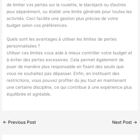
de limiter vos pertes sur la roulette, le blackjack ou d’autres
jeux séparément, ou établir une limite générale pour toutes les
activités. Ceci facilite une gestion plus précise de votre
budget selon vos préférences.
Quels sont les avantages à utiliser les limites de pertes
personnalisées ?
Utiliser ces limites vous aide à mieux contrôler votre budget et
à éviter des pertes excessives. Cela permet également de
jouer de manière plus responsable en fixant des seuils que
vous ne souhaitez pas dépasser. Enfin, en instituant des
restrictions, vous pouvez profiter du jeu tout en maintenant
une certaine discipline, ce qui contribue à une expérience plus
équilibrée et agréable.
←
Previous Post
Next Post
→