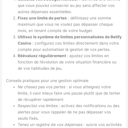
que vous pouvez consacrer au jeu sans affecter vos
autres dépenses essentielles.
Fixez une limite de pertes
: définissez une somme
maximum que vous ne voulez pas dépasser chaque
mois, en tenant compte de votre budget.
Utilisez le système de limites personnalisées de Betify
Casino
: configurez ces limites directement dans votre
compte pour automatiser la gestion de vos pertes.
Réévaluez régulièrement
: ajustez vos limites en
fonction de l’évolution de votre situation financière ou
de vos habitudes de jeu.
Conseils pratiques pour une gestion optimale
Ne chasez pas vos pertes
: si vous atteignez votre
limite, il vaut mieux faire une pause plutôt que de tenter
de récupérer rapidement.
Respectez vos limites
: activez des notifications ou des
alertes pour vous rappeler de ne pas dépasser vos
seuils fixés.
Tenez un registre de vos dépenses
: suivre vos activités