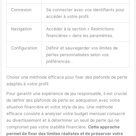
Connexion
Se connecter avec vos identifiants pour
accéder à votre profil.
Navigation
Accéder à la section « Restrictions
financières » dans les paramètres.
Configuration
Définir et sauvegarder vos limites de
pertes personnalisées selon vos
préférences.
Choisir une méthode efficace pour fixer des plafonds de perte
adaptés à votre profil
Pour garantir une expérience de jeu responsable, il est crucial
de définir des plafonds de perte en adéquation avec votre
situation financière et votre style de jeu. Une méthode
efficace consiste à analyser votre budget mensuel consacré
au divertissement et à déterminer un seuil de perte qui ne
compromet pas votre stabilité financière.
Cette approche
permet de fixer des limites réalistes et de préserver votre