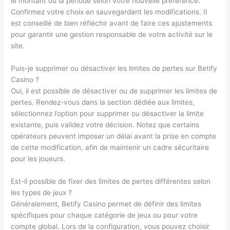
le montant ou la période selon votre nouvelle préférence.
Confirmez votre choix en sauvegardant les modifications. Il
est conseillé de bien réfléchir avant de faire ces ajustements
pour garantir une gestion responsable de votre activité sur le
site.
Puis-je supprimer ou désactiver les limites de pertes sur Betify
Casino ?
Oui, il est possible de désactiver ou de supprimer les limites de
pertes. Rendez-vous dans la section dédiée aux limites,
sélectionnez l’option pour supprimer ou désactiver la limite
existante, puis validez votre décision. Notez que certains
opérateurs peuvent imposer un délai avant la prise en compte
de cette modification, afin de maintenir un cadre sécuritaire
pour les joueurs.
Est-il possible de fixer des limites de pertes différentes selon
les types de jeux ?
Généralement, Betify Casino permet de définir des limites
spécifiques pour chaque catégorie de jeux ou pour votre
compte global. Lors de la configuration, vous pouvez choisir