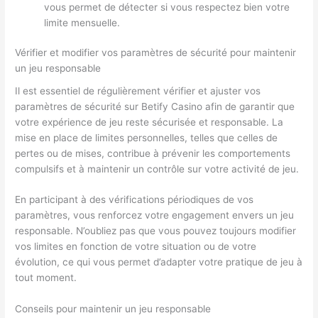
vous permet de détecter si vous respectez bien votre
limite mensuelle.
Vérifier et modifier vos paramètres de sécurité pour maintenir
un jeu responsable
Il est essentiel de régulièrement vérifier et ajuster vos
paramètres de sécurité sur Betify Casino afin de garantir que
votre expérience de jeu reste sécurisée et responsable. La
mise en place de limites personnelles, telles que celles de
pertes ou de mises, contribue à prévenir les comportements
compulsifs et à maintenir un contrôle sur votre activité de jeu.
En participant à des vérifications périodiques de vos
paramètres, vous renforcez votre engagement envers un jeu
responsable. N’oubliez pas que vous pouvez toujours modifier
vos limites en fonction de votre situation ou de votre
évolution, ce qui vous permet d’adapter votre pratique de jeu à
tout moment.
Conseils pour maintenir un jeu responsable