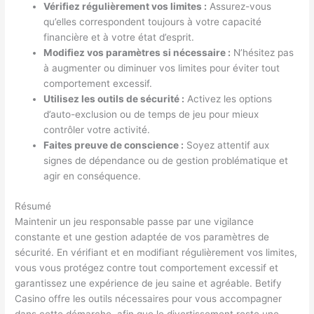
Vérifiez régulièrement vos limites :
Assurez-vous
qu’elles correspondent toujours à votre capacité
financière et à votre état d’esprit.
Modifiez vos paramètres si nécessaire :
N’hésitez pas
à augmenter ou diminuer vos limites pour éviter tout
comportement excessif.
Utilisez les outils de sécurité :
Activez les options
d’auto-exclusion ou de temps de jeu pour mieux
contrôler votre activité.
Faites preuve de conscience :
Soyez attentif aux
signes de dépendance ou de gestion problématique et
agir en conséquence.
Résumé
Maintenir un jeu responsable passe par une vigilance
constante et une gestion adaptée de vos paramètres de
sécurité. En vérifiant et en modifiant régulièrement vos limites,
vous vous protégez contre tout comportement excessif et
garantissez une expérience de jeu saine et agréable. Betify
Casino offre les outils nécessaires pour vous accompagner
dans cette démarche, afin que le divertissement reste une