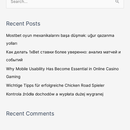
S
e
a
Recent Posts
r
c
Mostbet oyun mexanikalarını başa düşmək: uğur qazanma
h
yolları
f
Как делать 1xBet ставки более уверенно: анализ матчей и
o
событий
r
Why Mobile Usability Has Become Essential in Online Casino
:
Gaming
Wichtige Tipps für erfolgreiche Chicken Road Spieler
Kontrola źródła dochodów a wypłata dużej wygranej
Recent Comments