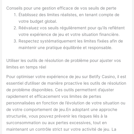
Conseils pour une gestion efficace de vos seuils de perte
Établissez des limites réalistes, en tenant compte de
votre budget global.
Réévaluez vos seuils régulièrement pour qu’ils reflètent
votre expérience de jeu et votre situation financière.
Respectez systématiquement les limites fixées afin de
maintenir une pratique équilibrée et responsable.
Utiliser les outils de résolution de problème pour ajuster vos
limites en temps réel
Pour optimiser votre expérience de jeu sur Betify Casino, il est
essentiel d’utiliser de manière proactive les outils de résolution
de problème disponibles. Ces outils permettent d’ajuster
rapidement et efficacement vos limites de pertes
personnalisées en fonction de l’évolution de votre situation ou
de votre comportement de jeu.En adoptant une approche
structurée, vous pouvez prévenir les risques liés à la
surconsommation ou aux pertes excessives, tout en
maintenant un contrôle strict sur votre activité de jeu. La