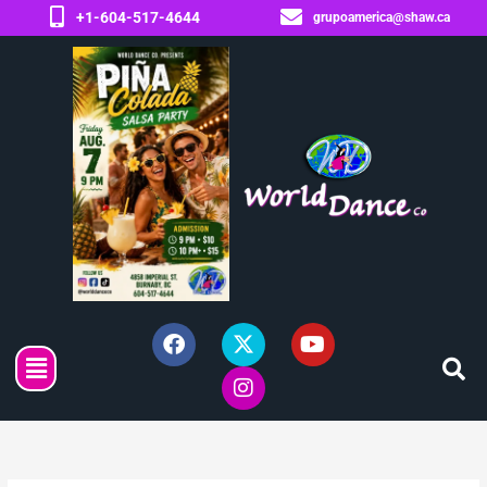
Skip
+1-604-517-4644
grupoamerica@shaw.ca
to
content
F
X
I
Y
a
-
n
o
Menu
c
t
s
u
e
w
t
t
b
i
a
u
o
t
g
b
o
t
r
e
k
e
a