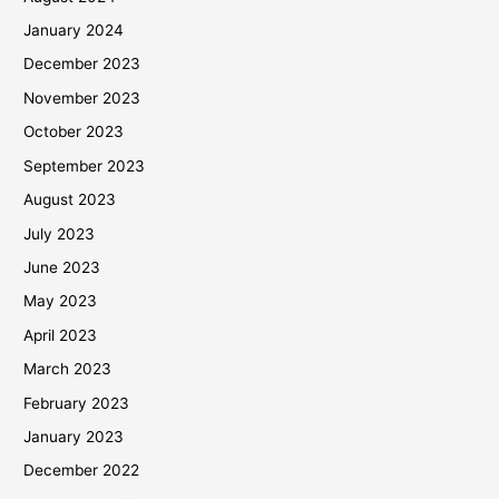
January 2024
December 2023
November 2023
October 2023
September 2023
August 2023
July 2023
June 2023
May 2023
April 2023
March 2023
February 2023
January 2023
December 2022