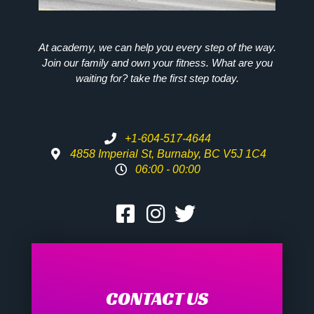
At academy, we can help you every step of the way.
Join our family and own your fitness. What are you
waiting for? take the first step today.
+1-604-517-4644
4858 Imperial St, Burnaby, BC V5J 1C4
06:00 - 00:00
CONTACT US