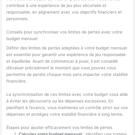
contribue à une expérience de jeu plus sécurisée et
responsable, en alignement avec vos objectifs financiers et
personnels.
Conseils pour synchroniser vos limites de pertes avec votre
budget mensuel
Définir des limites de pertes adaptées à votre budget mensuel
est essentiel pour garantir une expérience de jeu responsable
et équilibrée. Avant de commencer à jouer, il est conseillé
d’évaluer précisément le montant que vous pouvez vous
permettre de perdre chaque mois sans impacter votre stabilité
financière.
La synchronisation de ces limites avec votre budget vous aide
à éviter les découverts ou les dépenses excessives. En
planifiant à l’avance, vous maintenez un contrôle strict sur vos
dépenses et protégez votre stabilité financière à long terme.
Étapes pour ajuster efficacement vos limites de pertes
Calculez votre budget mensuel
: identifiez une somme