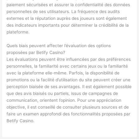
paiement sécurisées et assurer la confidentialité des données
personnelles de ses utilisateurs. La fréquence des audits
externes et la réputation auprès des joueurs sont également
des indicateurs importants pour déterminer la crédibilité de la
plateforme.
Quels biais peuvent affecter l’évaluation des options
proposées par Betify Casino?
Les évaluations peuvent être influencées par des préférences
personnelles, la familiarité avec certains jeux ou la familiarité
avec la plateforme elle-même. Parfois, la disponibilité de
promotions ou la facilité d’utilisation du site peuvent créer une
perception biaisée de ses avantages. Il est également possible
que des avis biaisés ou partiels, issus de campagnes de
communication, orientent l’opinion. Pour une appréciation
objective, il est conseillé de consulter plusieurs sources et de
faire un examen approfondi des fonctionnalités proposées par
Betify Casino.