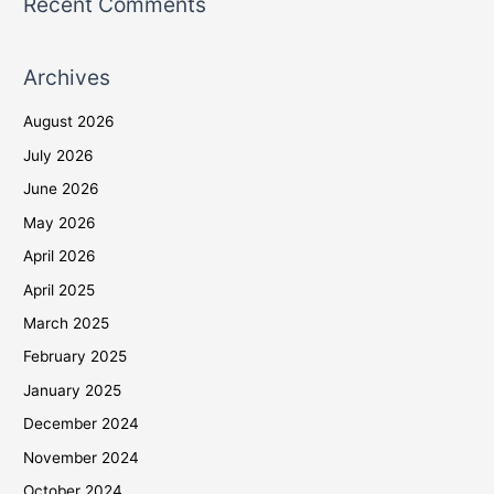
Recent Comments
Archives
August 2026
July 2026
June 2026
May 2026
April 2026
April 2025
March 2025
February 2025
January 2025
December 2024
November 2024
October 2024