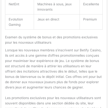
NetEnt
Machines à sous, jeux
Excellente
innovants
Evolution
Jeux en direct
Premium
Gaming
Examen du système de bonus et des promotions exclusives
pour les nouveaux utilisateurs
Lorsque les nouveaux membres s’inscrivent sur Betify Casino,
ils ont accès à une gamme d’offres promotionnelles conçues
pour maximiser leur expérience de jeu. Le système de bonus
est structuré de manière à attirer les utilisateurs en leur
offrant des incitations attractives dès le début, telles que le
bonus de bienvenue ou le dépôt initial. Ces offres ont pour but
de donner aux nouveaux joueurs plus de fonds pour explorer
divers jeux et augmenter leurs chances de gagner.
Les promotions exclusives pour les nouveaux utilisateurs sont
souvent disponibles dans une section dédiée du site, leur