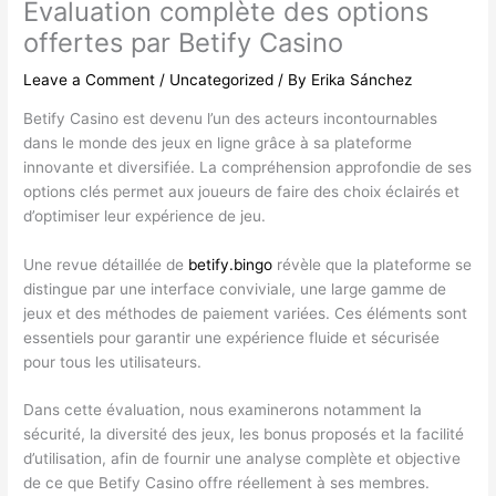
Évaluation complète des options
offertes par Betify Casino
Leave a Comment
/
Uncategorized
/ By
Erika Sánchez
Betify Casino est devenu l’un des acteurs incontournables
dans le monde des jeux en ligne grâce à sa plateforme
innovante et diversifiée. La compréhension approfondie de ses
options clés permet aux joueurs de faire des choix éclairés et
d’optimiser leur expérience de jeu.
Une revue détaillée de
betify.bingo
révèle que la plateforme se
distingue par une interface conviviale, une large gamme de
jeux et des méthodes de paiement variées. Ces éléments sont
essentiels pour garantir une expérience fluide et sécurisée
pour tous les utilisateurs.
Dans cette évaluation, nous examinerons notamment la
sécurité, la diversité des jeux, les bonus proposés et la facilité
d’utilisation, afin de fournir une analyse complète et objective
de ce que Betify Casino offre réellement à ses membres.