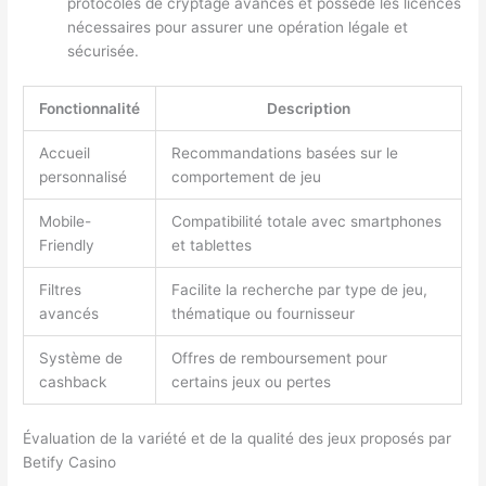
protocoles de cryptage avancés et possède les licences
nécessaires pour assurer une opération légale et
sécurisée.
Fonctionnalité
Description
Accueil
Recommandations basées sur le
personnalisé
comportement de jeu
Mobile-
Compatibilité totale avec smartphones
Friendly
et tablettes
Filtres
Facilite la recherche par type de jeu,
avancés
thématique ou fournisseur
Système de
Offres de remboursement pour
cashback
certains jeux ou pertes
Évaluation de la variété et de la qualité des jeux proposés par
Betify Casino