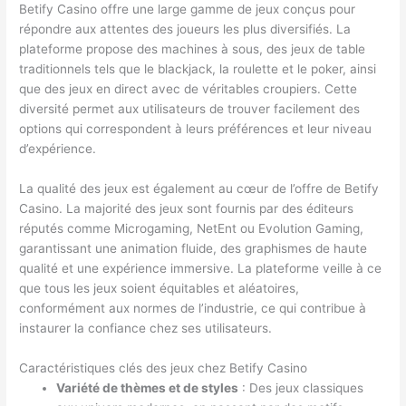
Betify Casino offre une large gamme de jeux conçus pour
répondre aux attentes des joueurs les plus diversifiés. La
plateforme propose des machines à sous, des jeux de table
traditionnels tels que le blackjack, la roulette et le poker, ainsi
que des jeux en direct avec de véritables croupiers. Cette
diversité permet aux utilisateurs de trouver facilement des
options qui correspondent à leurs préférences et leur niveau
d’expérience.
La qualité des jeux est également au cœur de l’offre de Betify
Casino. La majorité des jeux sont fournis par des éditeurs
réputés comme Microgaming, NetEnt ou Evolution Gaming,
garantissant une animation fluide, des graphismes de haute
qualité et une expérience immersive. La plateforme veille à ce
que tous les jeux soient équitables et aléatoires,
conformément aux normes de l’industrie, ce qui contribue à
instaurer la confiance chez ses utilisateurs.
Caractéristiques clés des jeux chez Betify Casino
Variété de thèmes et de styles
: Des jeux classiques