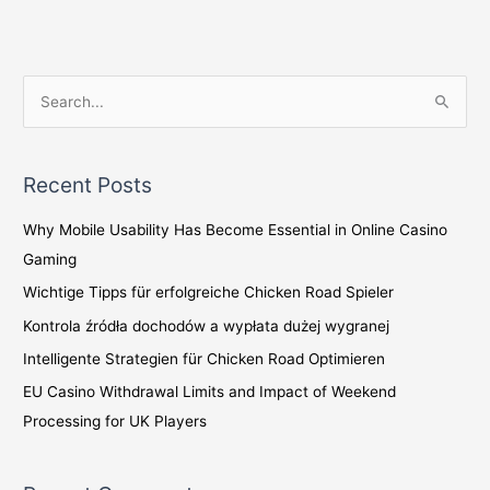
S
e
a
Recent Posts
r
c
Why Mobile Usability Has Become Essential in Online Casino
h
Gaming
f
Wichtige Tipps für erfolgreiche Chicken Road Spieler
o
Kontrola źródła dochodów a wypłata dużej wygranej
r
Intelligente Strategien für Chicken Road Optimieren
:
EU Casino Withdrawal Limits and Impact of Weekend
Processing for UK Players