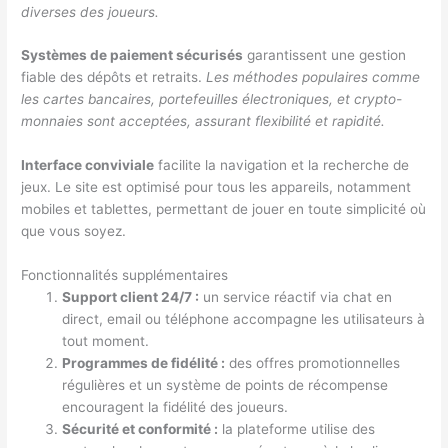
diverses des joueurs.
Systèmes de paiement sécurisés
garantissent une gestion
fiable des dépôts et retraits.
Les méthodes populaires comme
les cartes bancaires, portefeuilles électroniques, et crypto-
monnaies sont acceptées, assurant flexibilité et rapidité.
Interface conviviale
facilite la navigation et la recherche de
jeux. Le site est optimisé pour tous les appareils, notamment
mobiles et tablettes, permettant de jouer en toute simplicité où
que vous soyez.
Fonctionnalités supplémentaires
Support client 24/7 :
un service réactif via chat en
direct, email ou téléphone accompagne les utilisateurs à
tout moment.
Programmes de fidélité :
des offres promotionnelles
régulières et un système de points de récompense
encouragent la fidélité des joueurs.
Sécurité et conformité :
la plateforme utilise des