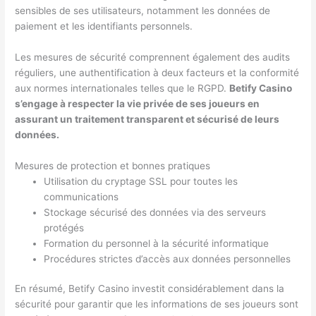
sensibles de ses utilisateurs, notamment les données de
paiement et les identifiants personnels.
Les mesures de sécurité comprennent également des audits
réguliers, une authentification à deux facteurs et la conformité
aux normes internationales telles que le RGPD.
Betify Casino
s’engage à respecter la vie privée de ses joueurs en
assurant un traitement transparent et sécurisé de leurs
données.
Mesures de protection et bonnes pratiques
Utilisation du cryptage SSL pour toutes les
communications
Stockage sécurisé des données via des serveurs
protégés
Formation du personnel à la sécurité informatique
Procédures strictes d’accès aux données personnelles
En résumé, Betify Casino investit considérablement dans la
sécurité pour garantir que les informations de ses joueurs sont