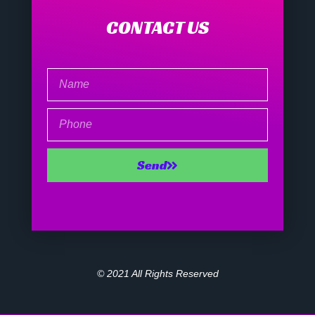
CONTACT US
Name
Phone
Send
© 2021 All Rights Reserved