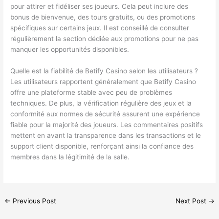
pour attirer et fidéliser ses joueurs. Cela peut inclure des
bonus de bienvenue, des tours gratuits, ou des promotions
spécifiques sur certains jeux. Il est conseillé de consulter
régulièrement la section dédiée aux promotions pour ne pas
manquer les opportunités disponibles.
Quelle est la fiabilité de Betify Casino selon les utilisateurs ?
Les utilisateurs rapportent généralement que Betify Casino
offre une plateforme stable avec peu de problèmes
techniques. De plus, la vérification régulière des jeux et la
conformité aux normes de sécurité assurent une expérience
fiable pour la majorité des joueurs. Les commentaires positifs
mettent en avant la transparence dans les transactions et le
support client disponible, renforçant ainsi la confiance des
membres dans la légitimité de la salle.
←
Previous Post
Next Post
→