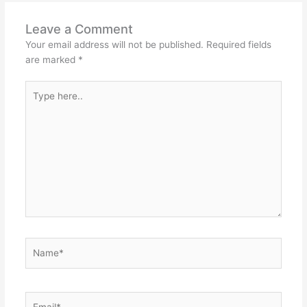
Leave a Comment
Your email address will not be published.
Required fields
are marked
*
Type
here..
Name*
Email*