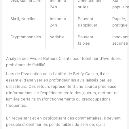
Visa/MasterCard
Instant à
Généralement
Sûr,
24h
nulles
populair
Skrill, Neteller
Instant à
Peuvent
Rapide,
24h
s’appliquer
pratique
Cryptomonnaies
Variable
Souvent
Innovant
faibles
sécurisé
Analyse des Avis et Retours Clients pour Identifier d’éventuels
problèmes de fiabilité
Lors de l’évaluation de la fiabilité de Betify Casino, il est
essentiel d’analyser en profondeur les avis laissés par les
utilisateurs. Ces retours représentent une source précieuse
d’informations sur l’expérience réelle des joueurs, mettant en
lumière certains dysfonctionnements ou préoccupations
fréquentes.
En recueillant et en catégorisant ces commentaires, il devient
possible d’identifier les points faibles du service, qu’ils