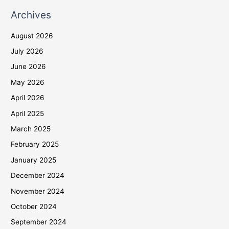
Archives
August 2026
July 2026
June 2026
May 2026
April 2026
April 2025
March 2025
February 2025
January 2025
December 2024
November 2024
October 2024
September 2024