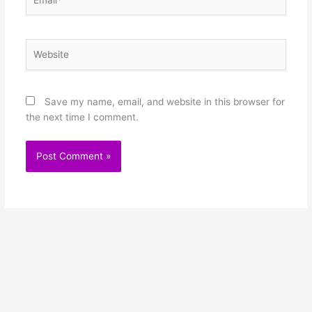
Website
Save my name, email, and website in this browser for
the next time I comment.