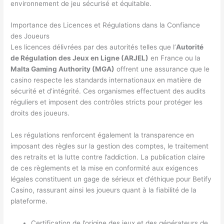
environnement de jeu sécurisé et équitable.
Importance des Licences et Régulations dans la Confiance
des Joueurs
Les licences délivrées par des autorités telles que l’
Autorité
de Régulation des Jeux en Ligne (ARJEL)
en France ou la
Malta Gaming Authority (MGA)
offrent une assurance que le
casino respecte les standards internationaux en matière de
sécurité et d’intégrité. Ces organismes effectuent des audits
réguliers et imposent des contrôles stricts pour protéger les
droits des joueurs.
Les régulations renforcent également la transparence en
imposant des règles sur la gestion des comptes, le traitement
des retraits et la lutte contre l’addiction. La publication claire
de ces règlements et la mise en conformité aux exigences
légales constituent un gage de sérieux et d’éthique pour Betify
Casino, rassurant ainsi les joueurs quant à la fiabilité de la
plateforme.
Certification de l’origine des jeux et des générateurs de