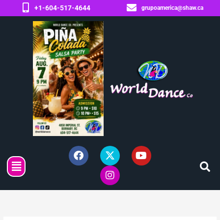
Skip
+1-604-517-4644
grupoamerica@shaw.ca
to
content
F
X
I
Y
a
-
n
o
Menu
c
t
s
u
e
w
t
t
b
i
a
u
o
t
g
b
o
t
r
e
k
e
a