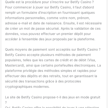
Quelle est la procédure pour s’inscrire sur Betify Casino ?
Pour commencer à jouer sur Betify Casino, il faut d’abord
remplir un formulaire d’inscription en fournissant quelques
informations personnelles, comme votre nom, prénom,
adresse e-mail et date de naissance. Ensuite, il est nécessaire
de créer un mot de passe sécurisé. Après la validation de ces
données, vous pouvez effectuer un premier dépôt pour
accéder à l’ensemble des jeux proposés par la plateforme.
Quels moyens de paiement sont acceptés sur Betify Casino ?
Betify Casino accepte plusieurs méthodes de paiement
populaires, telles que les cartes de crédit et de débit (Visa,
Mastercard), ainsi que certains portefeuilles électroniques. La
plateforme privilégie des méthodes simples et rapides pour
effectuer des dépôts et des retraits, tout en garantissant la
sécurité des transactions grâce à des protocoles
cryptographiques modernes.
Le site de Betify Casino propose-t-il des jeux en mode gratuit
?
Oui, Betify Casino offre la possibilité de jouer à une sélection