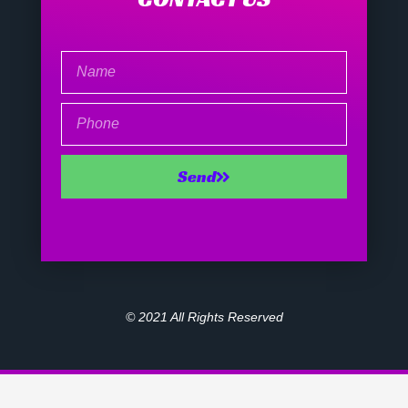
Name
Phone
Send
© 2021 All Rights Reserved