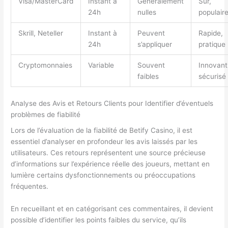
Visa/MasterCard
Instant à
Généralement
Sûr,
24h
nulles
populair
Skrill, Neteller
Instant à
Peuvent
Rapide,
24h
s’appliquer
pratique
Cryptomonnaies
Variable
Souvent
Innovant
faibles
sécurisé
Analyse des Avis et Retours Clients pour Identifier d’éventuels
problèmes de fiabilité
Lors de l’évaluation de la fiabilité de Betify Casino, il est
essentiel d’analyser en profondeur les avis laissés par les
utilisateurs. Ces retours représentent une source précieuse
d’informations sur l’expérience réelle des joueurs, mettant en
lumière certains dysfonctionnements ou préoccupations
fréquentes.
En recueillant et en catégorisant ces commentaires, il devient
possible d’identifier les points faibles du service, qu’ils