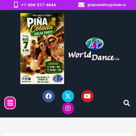
Skip
+1-604-517-4644
grupoamerica@shaw.ca
to
content
F
X
I
Y
a
-
n
o
Menu
c
t
s
u
e
w
t
t
b
i
a
u
o
t
g
b
o
t
r
e
k
e
a