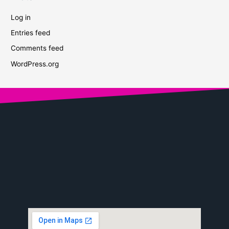
Log in
Entries feed
Comments feed
WordPress.org