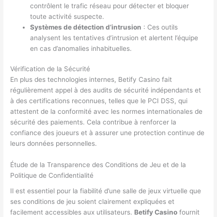
contrôlent le trafic réseau pour détecter et bloquer
toute activité suspecte.
Systèmes de détection d’intrusion
: Ces outils
analysent les tentatives d’intrusion et alertent l’équipe
en cas d’anomalies inhabituelles.
Vérification de la Sécurité
En plus des technologies internes, Betify Casino fait
régulièrement appel à des audits de sécurité indépendants et
à des certifications reconnues, telles que le PCI DSS, qui
attestent de la conformité avec les normes internationales de
sécurité des paiements. Cela contribue à renforcer la
confiance des joueurs et à assurer une protection continue de
leurs données personnelles.
Étude de la Transparence des Conditions de Jeu et de la
Politique de Confidentialité
Il est essentiel pour la fiabilité d’une salle de jeux virtuelle que
ses conditions de jeu soient clairement expliquées et
facilement accessibles aux utilisateurs.
Betify Casino
fournit