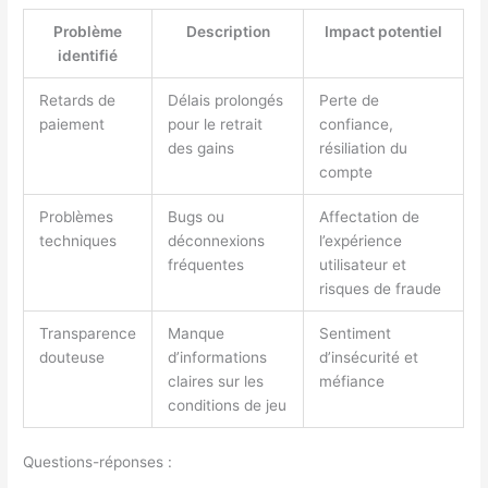
Problème
Description
Impact potentiel
identifié
Retards de
Délais prolongés
Perte de
paiement
pour le retrait
confiance,
des gains
résiliation du
compte
Problèmes
Bugs ou
Affectation de
techniques
déconnexions
l’expérience
fréquentes
utilisateur et
risques de fraude
Transparence
Manque
Sentiment
douteuse
d’informations
d’insécurité et
claires sur les
méfiance
conditions de jeu
Questions-réponses :