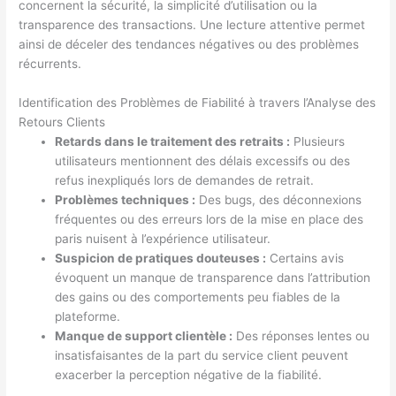
concernent la sécurité, la simplicité d’utilisation ou la
transparence des transactions. Une lecture attentive permet
ainsi de déceler des tendances négatives ou des problèmes
récurrents.
Identification des Problèmes de Fiabilité à travers l’Analyse des
Retours Clients
Retards dans le traitement des retraits :
Plusieurs
utilisateurs mentionnent des délais excessifs ou des
refus inexpliqués lors de demandes de retrait.
Problèmes techniques :
Des bugs, des déconnexions
fréquentes ou des erreurs lors de la mise en place des
paris nuisent à l’expérience utilisateur.
Suspicion de pratiques douteuses :
Certains avis
évoquent un manque de transparence dans l’attribution
des gains ou des comportements peu fiables de la
plateforme.
Manque de support clientèle :
Des réponses lentes ou
insatisfaisantes de la part du service client peuvent
exacerber la perception négative de la fiabilité.