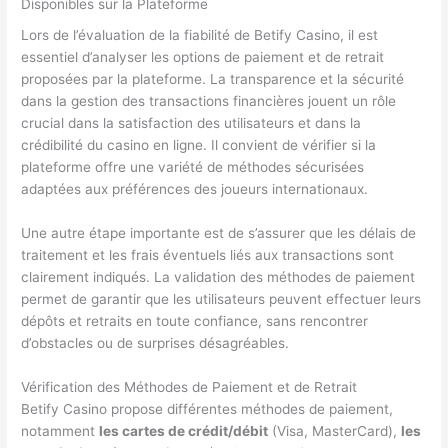
Disponibles sur la Plateforme
Lors de l’évaluation de la fiabilité de Betify Casino, il est
essentiel d’analyser les options de paiement et de retrait
proposées par la plateforme. La transparence et la sécurité
dans la gestion des transactions financières jouent un rôle
crucial dans la satisfaction des utilisateurs et dans la
crédibilité du casino en ligne. Il convient de vérifier si la
plateforme offre une variété de méthodes sécurisées
adaptées aux préférences des joueurs internationaux.
Une autre étape importante est de s’assurer que les délais de
traitement et les frais éventuels liés aux transactions sont
clairement indiqués. La validation des méthodes de paiement
permet de garantir que les utilisateurs peuvent effectuer leurs
dépôts et retraits en toute confiance, sans rencontrer
d’obstacles ou de surprises désagréables.
Vérification des Méthodes de Paiement et de Retrait
Betify Casino propose différentes méthodes de paiement,
notamment
les cartes de crédit/débit
(Visa, MasterCard),
les