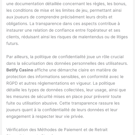
une documentation détaillée concernant les règles, les bonus,
les conditions de mise et les limites de jeu, permettant ainsi
aux joueurs de comprendre précisément leurs droits et
obligations. La transparence dans ces aspects contribue à
instaurer une relation de confiance entre l’opérateur et ses
clients, réduisant ainsi les risques de malentendus ou de litiges
futurs.
Par ailleurs, la politique de confidentialité joue un rôle crucial
dans la sécurisation des données personnelles des utilisateurs.
Betify Casino
affiche une démarche claire en matière de
protection des informations sensibles, en conformité avec le
RGPD et autres réglementations en vigueur. La politique
détaille les types de données collectées, leur usage, ainsi que
les mesures de sécurité mises en place pour prévenir toute
fuite ou utilisation abusive. Cette transparence rassure les
joueurs quant à la confidentialité de leurs données et leur
engagement à respecter leur vie privée.
Vérification des Méthodes de Paiement et de Retrait