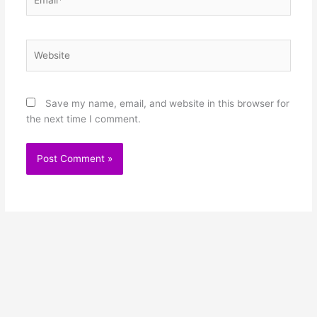
Website
Save my name, email, and website in this browser for
the next time I comment.