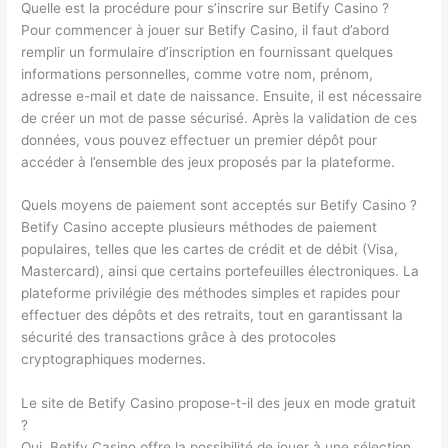
Quelle est la procédure pour s’inscrire sur Betify Casino ?
Pour commencer à jouer sur Betify Casino, il faut d’abord
remplir un formulaire d’inscription en fournissant quelques
informations personnelles, comme votre nom, prénom,
adresse e-mail et date de naissance. Ensuite, il est nécessaire
de créer un mot de passe sécurisé. Après la validation de ces
données, vous pouvez effectuer un premier dépôt pour
accéder à l’ensemble des jeux proposés par la plateforme.
Quels moyens de paiement sont acceptés sur Betify Casino ?
Betify Casino accepte plusieurs méthodes de paiement
populaires, telles que les cartes de crédit et de débit (Visa,
Mastercard), ainsi que certains portefeuilles électroniques. La
plateforme privilégie des méthodes simples et rapides pour
effectuer des dépôts et des retraits, tout en garantissant la
sécurité des transactions grâce à des protocoles
cryptographiques modernes.
Le site de Betify Casino propose-t-il des jeux en mode gratuit
?
Oui, Betify Casino offre la possibilité de jouer à une sélection