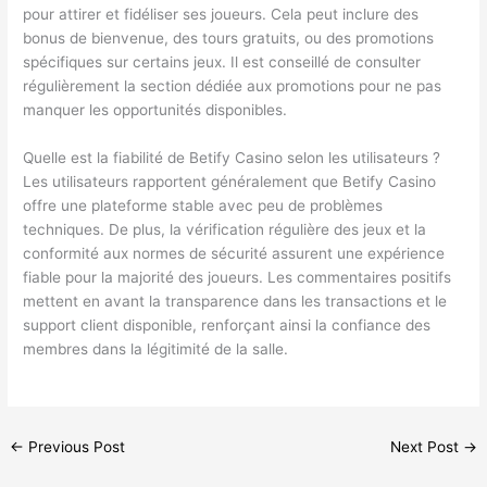
pour attirer et fidéliser ses joueurs. Cela peut inclure des
bonus de bienvenue, des tours gratuits, ou des promotions
spécifiques sur certains jeux. Il est conseillé de consulter
régulièrement la section dédiée aux promotions pour ne pas
manquer les opportunités disponibles.
Quelle est la fiabilité de Betify Casino selon les utilisateurs ?
Les utilisateurs rapportent généralement que Betify Casino
offre une plateforme stable avec peu de problèmes
techniques. De plus, la vérification régulière des jeux et la
conformité aux normes de sécurité assurent une expérience
fiable pour la majorité des joueurs. Les commentaires positifs
mettent en avant la transparence dans les transactions et le
support client disponible, renforçant ainsi la confiance des
membres dans la légitimité de la salle.
←
Previous Post
Next Post
→