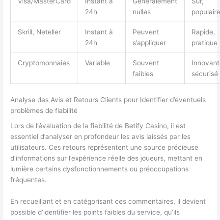
Visa/MasterCard
Instant à
Généralement
Sûr,
24h
nulles
populair
Skrill, Neteller
Instant à
Peuvent
Rapide,
24h
s’appliquer
pratique
Cryptomonnaies
Variable
Souvent
Innovant
faibles
sécurisé
Analyse des Avis et Retours Clients pour Identifier d’éventuels
problèmes de fiabilité
Lors de l’évaluation de la fiabilité de Betify Casino, il est
essentiel d’analyser en profondeur les avis laissés par les
utilisateurs. Ces retours représentent une source précieuse
d’informations sur l’expérience réelle des joueurs, mettant en
lumière certains dysfonctionnements ou préoccupations
fréquentes.
En recueillant et en catégorisant ces commentaires, il devient
possible d’identifier les points faibles du service, qu’ils