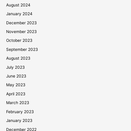
August 2024
January 2024
December 2023
November 2023
October 2023
September 2023
August 2023
July 2023
June 2023
May 2023
April 2023
March 2023
February 2023
January 2023
December 2022