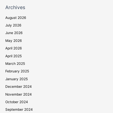
Archives
August 2026
July 2026
June 2026
May 2026
April 2026
April 2025
March 2025
February 2025
January 2025
December 2024
November 2024
October 2024
September 2024