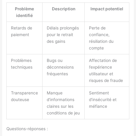
Problème
Description
Impact potentiel
identifié
Retards de
Délais prolongés
Perte de
paiement
pour le retrait
confiance,
des gains
résiliation du
compte
Problèmes
Bugs ou
Affectation de
techniques
déconnexions
l’expérience
fréquentes
utilisateur et
risques de fraude
Transparence
Manque
Sentiment
douteuse
d’informations
d’insécurité et
claires sur les
méfiance
conditions de jeu
Questions-réponses :