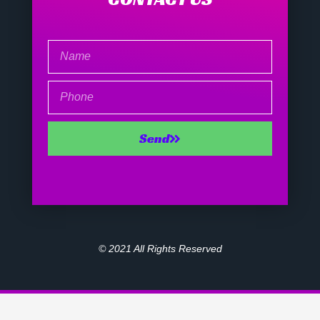
Name
Phone
Send
© 2021 All Rights Reserved