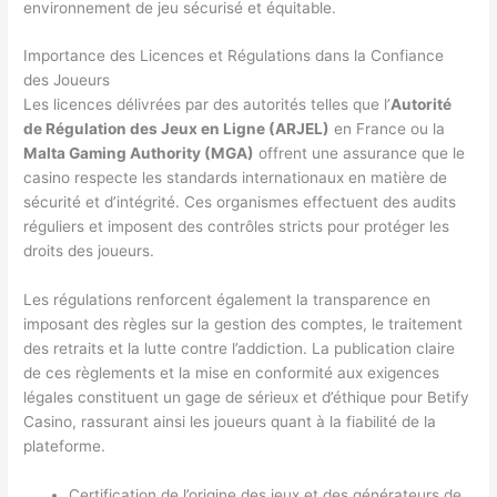
environnement de jeu sécurisé et équitable.
Importance des Licences et Régulations dans la Confiance
des Joueurs
Les licences délivrées par des autorités telles que l’
Autorité
de Régulation des Jeux en Ligne (ARJEL)
en France ou la
Malta Gaming Authority (MGA)
offrent une assurance que le
casino respecte les standards internationaux en matière de
sécurité et d’intégrité. Ces organismes effectuent des audits
réguliers et imposent des contrôles stricts pour protéger les
droits des joueurs.
Les régulations renforcent également la transparence en
imposant des règles sur la gestion des comptes, le traitement
des retraits et la lutte contre l’addiction. La publication claire
de ces règlements et la mise en conformité aux exigences
légales constituent un gage de sérieux et d’éthique pour Betify
Casino, rassurant ainsi les joueurs quant à la fiabilité de la
plateforme.
Certification de l’origine des jeux et des générateurs de