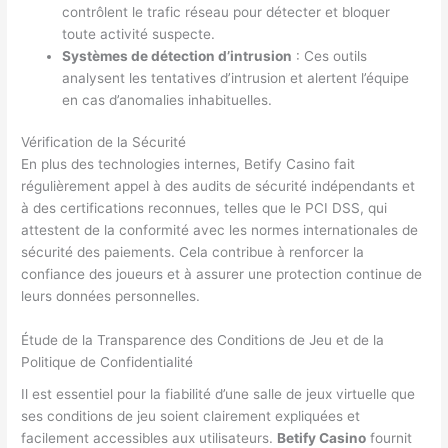
contrôlent le trafic réseau pour détecter et bloquer
toute activité suspecte.
Systèmes de détection d’intrusion
: Ces outils
analysent les tentatives d’intrusion et alertent l’équipe
en cas d’anomalies inhabituelles.
Vérification de la Sécurité
En plus des technologies internes, Betify Casino fait
régulièrement appel à des audits de sécurité indépendants et
à des certifications reconnues, telles que le PCI DSS, qui
attestent de la conformité avec les normes internationales de
sécurité des paiements. Cela contribue à renforcer la
confiance des joueurs et à assurer une protection continue de
leurs données personnelles.
Étude de la Transparence des Conditions de Jeu et de la
Politique de Confidentialité
Il est essentiel pour la fiabilité d’une salle de jeux virtuelle que
ses conditions de jeu soient clairement expliquées et
facilement accessibles aux utilisateurs.
Betify Casino
fournit