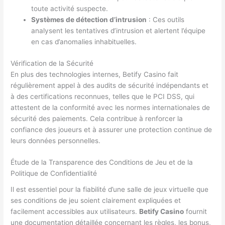
toute activité suspecte.
Systèmes de détection d’intrusion
: Ces outils
analysent les tentatives d’intrusion et alertent l’équipe
en cas d’anomalies inhabituelles.
Vérification de la Sécurité
En plus des technologies internes, Betify Casino fait
régulièrement appel à des audits de sécurité indépendants et
à des certifications reconnues, telles que le PCI DSS, qui
attestent de la conformité avec les normes internationales de
sécurité des paiements. Cela contribue à renforcer la
confiance des joueurs et à assurer une protection continue de
leurs données personnelles.
Étude de la Transparence des Conditions de Jeu et de la
Politique de Confidentialité
Il est essentiel pour la fiabilité d’une salle de jeux virtuelle que
ses conditions de jeu soient clairement expliquées et
facilement accessibles aux utilisateurs.
Betify Casino
fournit
une documentation détaillée concernant les règles, les bonus,