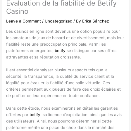
Évaluation de la fiabilité de Betify
Casino
Leave a Comment
/
Uncategorized
/ By
Erika Sánchez
Les casinos en ligne sont devenus une option populaire pour
les amateurs de jeux de hasard et de divertissement, mais leur
fiabilité reste une préoccupation principale. Parmi les
plateformes émergentes,
betify
se distingue par ses offres
attrayantes et sa réputation croissante.
Il est essentiel d’analyser plusieurs aspects tels que la
sécurité, la transparence, la qualité du service client et la
légalité pour évaluer la fiabilité d’une salle virtuelle. Ces
critères permettent aux joueurs de faire des choix éclairés et
de profiter de leur expérience en toute confiance.
Dans cette étude, nous examinerons en détail les garanties
offertes par
betify
, sa licence d’exploitation, ainsi que les avis
des utilisateurs. Ainsi, nous pourrons déterminer si cette
plateforme mérite une place de choix dans le marché des