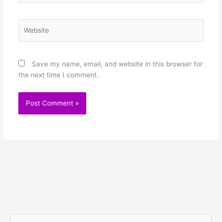
Website
Save my name, email, and website in this browser for
the next time I comment.