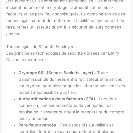
//sauvegarder// les informations personnelles. Ces méthodes
incluent notamment le cryptage, l’authentification multi-
facteurs et les pare-feux sophistiqués. La combinaison de ces
technologies permet de renforcer la fiabilité du système et de
rassurer les utilisateurs quant à la sécurité de leurs données
privées.
Technologies de Sécurité Employées
Les principales technologies de sécurité utilisées par Betify
Casino comprennent :
Cryptage SSL (Secure Sockets Layer)
: Toute
transmission de données entre l’utilisateur et le serveur
est cryptée, garantissant que les informations sensibles
restent inaccessibles aux tiers.
Authentification à deux facteurs (2FA)
: Lors de la
connexion, une seconde étape de vérification est
requise pour assurer que seul le propriétaire du compte
peut y accéder.
Pare-feux avancés
: Ces dispositifs surveillent et
contrôlent le trafic réseau pour détecter et bloquer