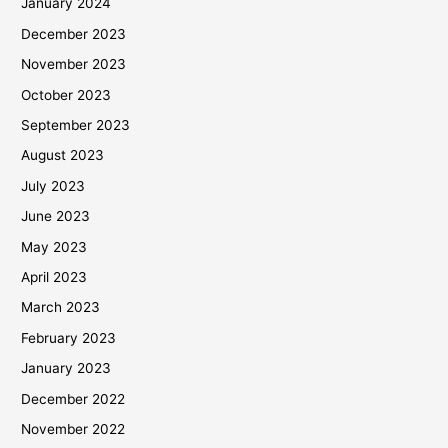
January 2024
December 2023
November 2023
October 2023
September 2023
August 2023
July 2023
June 2023
May 2023
April 2023
March 2023
February 2023
January 2023
December 2022
November 2022