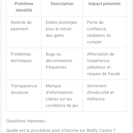
Problème
Description
Impact potentiel
identifié
Retards de
Délais prolongés
Perte de
paiement
pour le retrait
confiance,
des gains
résiliation du
compte
Problèmes
Bugs ou
Affectation de
techniques
déconnexions
l’expérience
fréquentes
utilisateur et
risques de fraude
Transparence
Manque
Sentiment
douteuse
d’informations
d’insécurité et
claires sur les
méfiance
conditions de jeu
Questions-réponses :
Quelle est la procédure pour s’inscrire sur Betify Casino ?