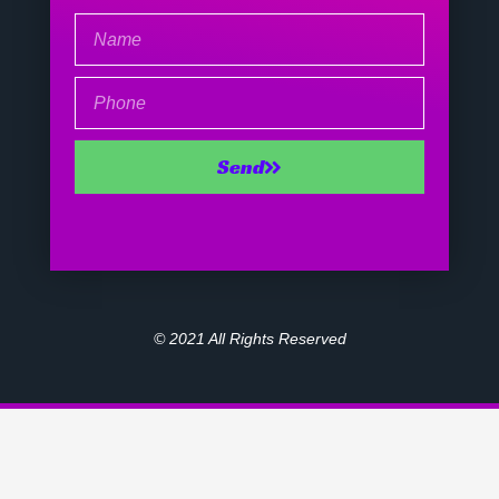
Name
Phone
Send
© 2021 All Rights Reserved