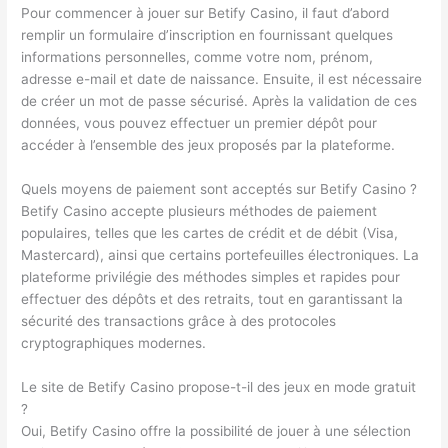
Pour commencer à jouer sur Betify Casino, il faut d’abord
remplir un formulaire d’inscription en fournissant quelques
informations personnelles, comme votre nom, prénom,
adresse e-mail et date de naissance. Ensuite, il est nécessaire
de créer un mot de passe sécurisé. Après la validation de ces
données, vous pouvez effectuer un premier dépôt pour
accéder à l’ensemble des jeux proposés par la plateforme.
Quels moyens de paiement sont acceptés sur Betify Casino ?
Betify Casino accepte plusieurs méthodes de paiement
populaires, telles que les cartes de crédit et de débit (Visa,
Mastercard), ainsi que certains portefeuilles électroniques. La
plateforme privilégie des méthodes simples et rapides pour
effectuer des dépôts et des retraits, tout en garantissant la
sécurité des transactions grâce à des protocoles
cryptographiques modernes.
Le site de Betify Casino propose-t-il des jeux en mode gratuit
?
Oui, Betify Casino offre la possibilité de jouer à une sélection