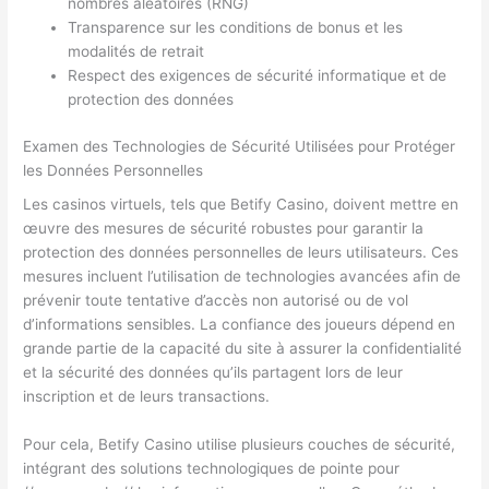
nombres aléatoires (RNG)
Transparence sur les conditions de bonus et les
modalités de retrait
Respect des exigences de sécurité informatique et de
protection des données
Examen des Technologies de Sécurité Utilisées pour Protéger
les Données Personnelles
Les casinos virtuels, tels que Betify Casino, doivent mettre en
œuvre des mesures de sécurité robustes pour garantir la
protection des données personnelles de leurs utilisateurs. Ces
mesures incluent l’utilisation de technologies avancées afin de
prévenir toute tentative d’accès non autorisé ou de vol
d’informations sensibles. La confiance des joueurs dépend en
grande partie de la capacité du site à assurer la confidentialité
et la sécurité des données qu’ils partagent lors de leur
inscription et de leurs transactions.
Pour cela, Betify Casino utilise plusieurs couches de sécurité,
intégrant des solutions technologiques de pointe pour