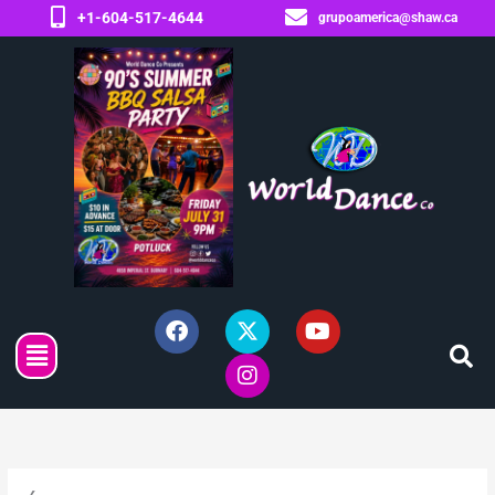
Skip
+1-604-517-4644
grupoamerica@shaw.ca
to
content
F
X
I
Y
a
-
n
o
Menu
c
t
s
u
e
w
t
t
b
i
a
u
o
t
g
b
o
t
r
e
k
e
a
r
m