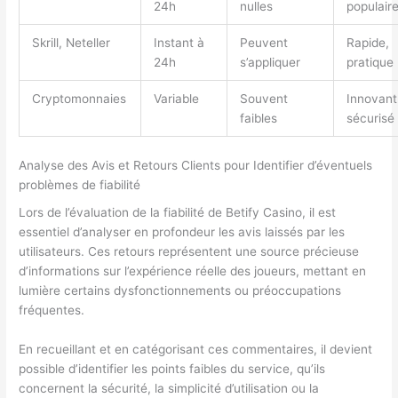
24h
nulles
populair
Skrill, Neteller
Instant à
Peuvent
Rapide,
24h
s’appliquer
pratique
Cryptomonnaies
Variable
Souvent
Innovant
faibles
sécurisé
Analyse des Avis et Retours Clients pour Identifier d’éventuels
problèmes de fiabilité
Lors de l’évaluation de la fiabilité de Betify Casino, il est
essentiel d’analyser en profondeur les avis laissés par les
utilisateurs. Ces retours représentent une source précieuse
d’informations sur l’expérience réelle des joueurs, mettant en
lumière certains dysfonctionnements ou préoccupations
fréquentes.
En recueillant et en catégorisant ces commentaires, il devient
possible d’identifier les points faibles du service, qu’ils
concernent la sécurité, la simplicité d’utilisation ou la