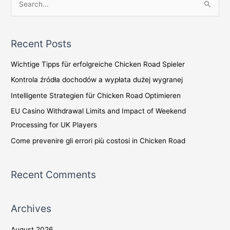
S
e
a
Recent Posts
r
c
Wichtige Tipps für erfolgreiche Chicken Road Spieler
h
Kontrola źródła dochodów a wypłata dużej wygranej
f
Intelligente Strategien für Chicken Road Optimieren
o
EU Casino Withdrawal Limits and Impact of Weekend
r
Processing for UK Players
:
Come prevenire gli errori più costosi in Chicken Road
Recent Comments
Archives
August 2026