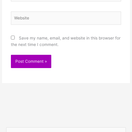
Website
Save my name, email, and website in this browser for
the next time I comment.