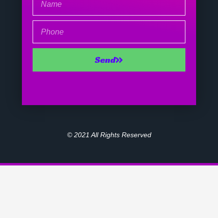
Phone
Send
© 2021 All Rights Reserved