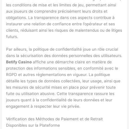
les conditions de mise et les limites de jeu, permettant ainsi
aux joueurs de comprendre précisément leurs droits et
obligations. La transparence dans ces aspects contribue à
instaurer une relation de confiance entre l’opérateur et ses
clients, réduisant ainsi les risques de malentendus ou de litiges
futurs.
Par ailleurs, la politique de confidentialité joue un rôle crucial
dans la sécurisation des données personnelles des utilisateurs.
Betify Casino
affiche une démarche claire en matière de
protection des informations sensibles, en conformité avec le
RGPD et autres réglementations en vigueur. La politique
détaille les types de données collectées, leur usage, ainsi que
les mesures de sécurité mises en place pour prévenir toute
fuite ou utilisation abusive. Cette transparence rassure les
joueurs quant à la confidentialité de leurs données et leur
engagement à respecter leur vie privée.
Vérification des Méthodes de Paiement et de Retrait
Disponibles sur la Plateforme