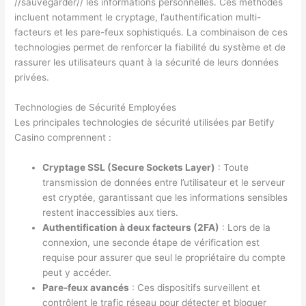
//sauvegarder// les informations personnelles. Ces méthodes
incluent notamment le cryptage, l’authentification multi-
facteurs et les pare-feux sophistiqués. La combinaison de ces
technologies permet de renforcer la fiabilité du système et de
rassurer les utilisateurs quant à la sécurité de leurs données
privées.
Technologies de Sécurité Employées
Les principales technologies de sécurité utilisées par Betify
Casino comprennent :
Cryptage SSL (Secure Sockets Layer)
: Toute
transmission de données entre l’utilisateur et le serveur
est cryptée, garantissant que les informations sensibles
restent inaccessibles aux tiers.
Authentification à deux facteurs (2FA)
: Lors de la
connexion, une seconde étape de vérification est
requise pour assurer que seul le propriétaire du compte
peut y accéder.
Pare-feux avancés
: Ces dispositifs surveillent et
contrôlent le trafic réseau pour détecter et bloquer