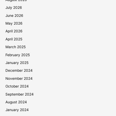
July 2026
June 2026
May 2026
April 2026
April 2025
March 2025
February 2025
January 2025
December 2024
November 2024
October 2024
September 2024
August 2024
January 2024