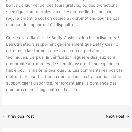
bonus de bienvenue, des tours gratuits, ou des promotions
spécifiques sur certains jeux. Il est conseillé de consulter
régulièrement la section dédiée aux promotions pour ne pas
manquer les opportunités disponibles.
Quelle est la fiabilité de Betify Casino selon les utilisateurs ?
Les utilisateurs rapportent généralement que Betify Casino
offre une plateforme stable avec peu de problèmes
techniques. De plus, la vérification régulière des jeux et la
conformité aux normes de sécurité assurent une expérience
fiable pour la majorité des joueurs. Les commentaires positifs
mettent en avant la transparence dans les transactions et le
support client disponible, renforçant ainsi la confiance des
membres dans la légitimité de la salle.
←
Previous Post
Next Post
→