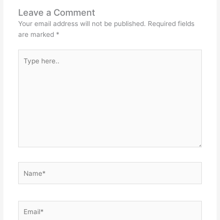
Leave a Comment
Your email address will not be published.
Required fields
are marked
*
Type
here..
Name*
Email*