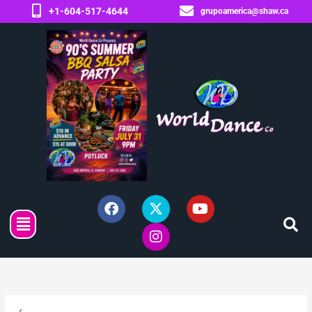
Skip
+1-604-517-4644
grupoamerica@shaw.ca
to
content
F
X
I
Y
a
-
n
o
Menu
c
t
s
u
e
w
t
t
b
i
a
u
o
t
g
b
o
t
r
e
k
e
a
r
m