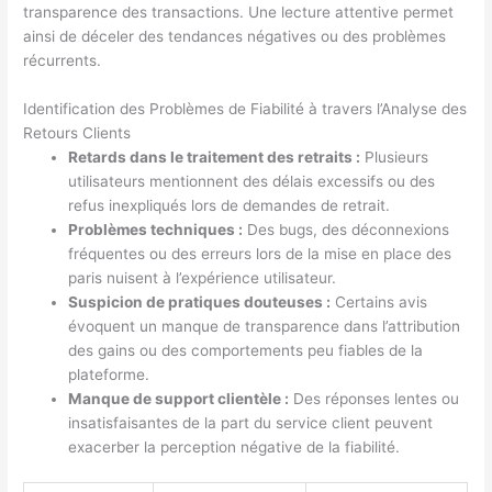
transparence des transactions. Une lecture attentive permet
ainsi de déceler des tendances négatives ou des problèmes
récurrents.
Identification des Problèmes de Fiabilité à travers l’Analyse des
Retours Clients
Retards dans le traitement des retraits :
Plusieurs
utilisateurs mentionnent des délais excessifs ou des
refus inexpliqués lors de demandes de retrait.
Problèmes techniques :
Des bugs, des déconnexions
fréquentes ou des erreurs lors de la mise en place des
paris nuisent à l’expérience utilisateur.
Suspicion de pratiques douteuses :
Certains avis
évoquent un manque de transparence dans l’attribution
des gains ou des comportements peu fiables de la
plateforme.
Manque de support clientèle :
Des réponses lentes ou
insatisfaisantes de la part du service client peuvent
exacerber la perception négative de la fiabilité.