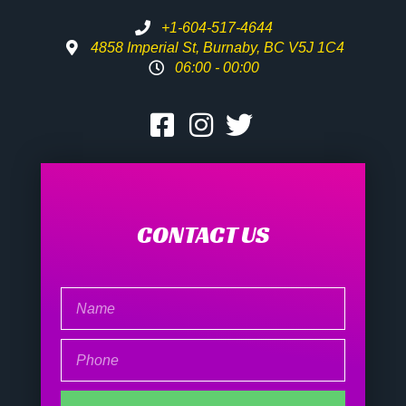
+1-604-517-4644
4858 Imperial St, Burnaby, BC V5J 1C4
06:00 - 00:00
CONTACT US
Name
Phone