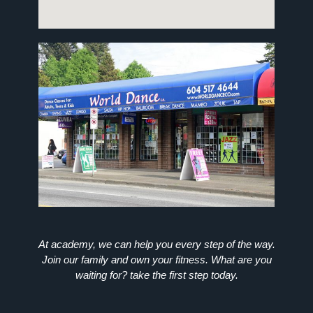
At academy, we can help you every step of the way.
Join our family and own your fitness. What are you
waiting for? take the first step today.