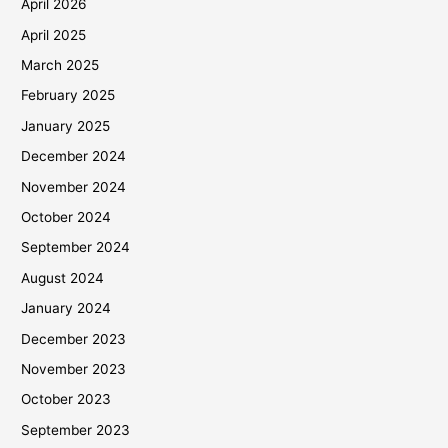
April 2026
April 2025
March 2025
February 2025
January 2025
December 2024
November 2024
October 2024
September 2024
August 2024
January 2024
December 2023
November 2023
October 2023
September 2023