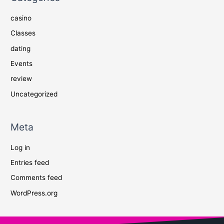
casino
Classes
dating
Events
review
Uncategorized
Meta
Log in
Entries feed
Comments feed
WordPress.org