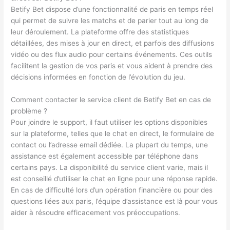
Betify Bet dispose d’une fonctionnalité de paris en temps réel
qui permet de suivre les matchs et de parier tout au long de
leur déroulement. La plateforme offre des statistiques
détaillées, des mises à jour en direct, et parfois des diffusions
vidéo ou des flux audio pour certains événements. Ces outils
facilitent la gestion de vos paris et vous aident à prendre des
décisions informées en fonction de l’évolution du jeu.
Comment contacter le service client de Betify Bet en cas de
problème ?
Pour joindre le support, il faut utiliser les options disponibles
sur la plateforme, telles que le chat en direct, le formulaire de
contact ou l’adresse email dédiée. La plupart du temps, une
assistance est également accessible par téléphone dans
certains pays. La disponibilité du service client varie, mais il
est conseillé d’utiliser le chat en ligne pour une réponse rapide.
En cas de difficulté lors d’un opération financière ou pour des
questions liées aux paris, l’équipe d’assistance est là pour vous
aider à résoudre efficacement vos préoccupations.