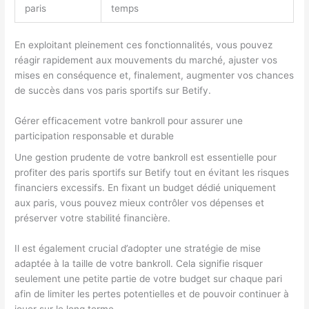
paris
temps
En exploitant pleinement ces fonctionnalités, vous pouvez
réagir rapidement aux mouvements du marché, ajuster vos
mises en conséquence et, finalement, augmenter vos chances
de succès dans vos paris sportifs sur Betify.
Gérer efficacement votre bankroll pour assurer une
participation responsable et durable
Une gestion prudente de votre bankroll est essentielle pour
profiter des paris sportifs sur Betify tout en évitant les risques
financiers excessifs. En fixant un budget dédié uniquement
aux paris, vous pouvez mieux contrôler vos dépenses et
préserver votre stabilité financière.
Il est également crucial d’adopter une stratégie de mise
adaptée à la taille de votre bankroll. Cela signifie risquer
seulement une petite partie de votre budget sur chaque pari
afin de limiter les pertes potentielles et de pouvoir continuer à