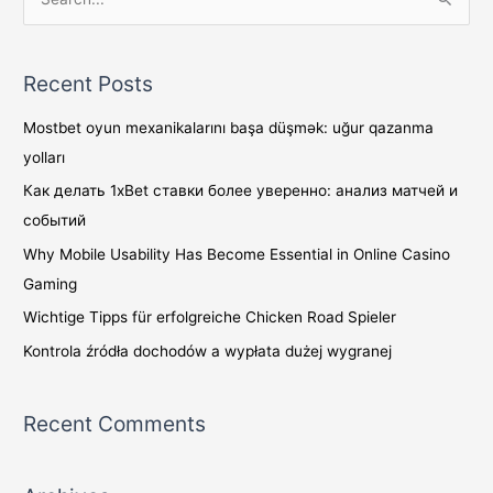
S
e
a
Recent Posts
r
c
Mostbet oyun mexanikalarını başa düşmək: uğur qazanma
h
yolları
f
Как делать 1xBet ставки более уверенно: анализ матчей и
o
событий
r
Why Mobile Usability Has Become Essential in Online Casino
:
Gaming
Wichtige Tipps für erfolgreiche Chicken Road Spieler
Kontrola źródła dochodów a wypłata dużej wygranej
Recent Comments