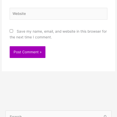
Website
Save my name, email, and website in this browser for
the next time I comment.