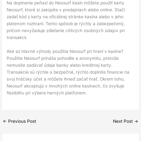
Na doplnenie peňazí do Neosurf kasín môžete použiť karty
Neosurf, ktoré si zakúpite v predajniach alebo online. Stačí
zadať kód z karty na oficiálnej stránke kasína alebo v jeho
platenom rozhraní. Tento spôsob je rýchly a zabezpečený,
pričom nevyžaduje zdieľanie citlivých osobných údajov pri
transakcii.
Aké sú hlavné výhody použitia Neosurf pri hraní v kasíne?
Použitie Neosurf prináša pohodlie a anonymitu, pretože
nemusíte zadávať údaje banky alebo kreditnej karty.
Transakcie sú rýchle a bezpečné, rýchlo doplníte financie na
svoj hráčsky účet a môžete ihneď začať hrať. Okrem toho,
Neosurf akceptujú v mnohých online kasínach, čo zvyšuje
flexibilitu pri výbere herných platforiem.
←
Previous Post
Next Post
→