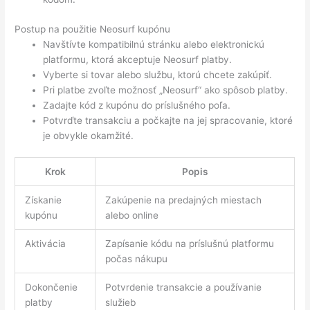
Postup na použitie Neosurf kupónu
Navštívte kompatibilnú stránku alebo elektronickú
platformu, ktorá akceptuje Neosurf platby.
Vyberte si tovar alebo službu, ktorú chcete zakúpiť.
Pri platbe zvoľte možnosť „Neosurf“ ako spôsob platby.
Zadajte kód z kupónu do príslušného poľa.
Potvrďte transakciu a počkajte na jej spracovanie, ktoré
je obvykle okamžité.
Krok
Popis
Získanie
Zakúpenie na predajných miestach
kupónu
alebo online
Aktivácia
Zapísanie kódu na príslušnú platformu
počas nákupu
Dokončenie
Potvrdenie transakcie a používanie
platby
služieb