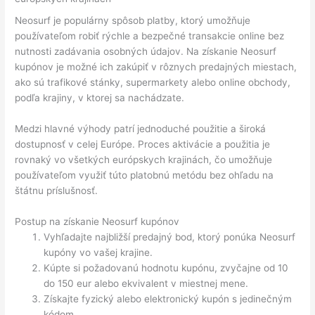
Neosurf je populárny spôsob platby, ktorý umožňuje
používateľom robiť rýchle a bezpečné transakcie online bez
nutnosti zadávania osobných údajov. Na získanie Neosurf
kupónov je možné ich zakúpiť v rôznych predajných miestach,
ako sú trafikové stánky, supermarkety alebo online obchody,
podľa krajiny, v ktorej sa nachádzate.
Medzi hlavné výhody patrí jednoduché použitie a široká
dostupnosť v celej Európe. Proces aktivácie a použitia je
rovnaký vo všetkých európskych krajinách, čo umožňuje
používateľom využiť túto platobnú metódu bez ohľadu na
štátnu príslušnosť.
Postup na získanie Neosurf kupónov
Vyhľadajte najbližší predajný bod, ktorý ponúka Neosurf
kupóny vo vašej krajine.
Kúpte si požadovanú hodnotu kupónu, zvyčajne od 10
do 150 eur alebo ekvivalent v miestnej mene.
Získajte fyzický alebo elektronický kupón s jedinečným
kódom.