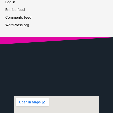
Log in
Entries feed
Comments feed
WordPress.org