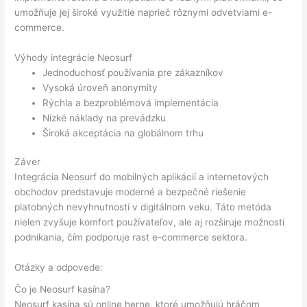
umožňuje jej široké využitie naprieč rôznymi odvetviami e-
commerce.
Výhody integrácie Neosurf
Jednoduchosť používania pre zákazníkov
Vysoká úroveň anonymity
Rýchla a bezproblémová implementácia
Nízké náklady na prevádzku
Široká akceptácia na globálnom trhu
Záver
Integrácia Neosurf do mobilných aplikácií a internetových
obchodov predstavuje moderné a bezpečné riešenie
platobných nevyhnutností v digitálnom veku. Táto metóda
nielen zvyšuje komfort používateľov, ale aj rozširuje možnosti
podnikania, čím podporuje rast e-commerce sektora.
Otázky a odpovede:
Čo je Neosurf kasína?
Neosurf kasína sú online herne, ktoré umožňujú hráčom