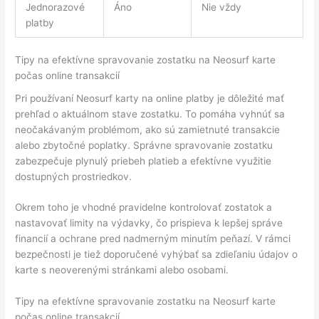
Jednorazové
Áno
Nie vždy
platby
Tipy na efektívne spravovanie zostatku na Neosurf karte
počas online transakcií
Pri používaní Neosurf karty na online platby je dôležité mať
prehľad o aktuálnom stave zostatku. To pomáha vyhnúť sa
neočakávaným problémom, ako sú zamietnuté transakcie
alebo zbytočné poplatky. Správne spravovanie zostatku
zabezpečuje plynulý priebeh platieb a efektívne využitie
dostupných prostriedkov.
Okrem toho je vhodné pravidelne kontrolovať zostatok a
nastavovať limity na výdavky, čo prispieva k lepšej správe
financií a ochrane pred nadmerným minutím peňazí. V rámci
bezpečnosti je tiež doporučené vyhýbať sa zdieľaniu údajov o
karte s neoverenými stránkami alebo osobami.
Tipy na efektívne spravovanie zostatku na Neosurf karte
počas online transakcií