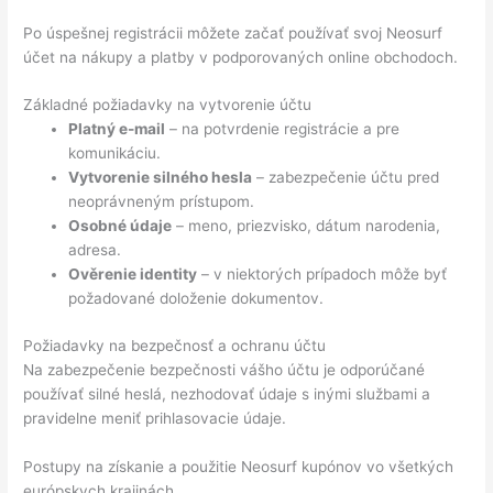
Po úspešnej registrácii môžete začať používať svoj Neosurf
účet na nákupy a platby v podporovaných online obchodoch.
Základné požiadavky na vytvorenie účtu
Platný e-mail
– na potvrdenie registrácie a pre
komunikáciu.
Vytvorenie silného hesla
– zabezpečenie účtu pred
neoprávneným prístupom.
Osobné údaje
– meno, priezvisko, dátum narodenia,
adresa.
Ověrenie identity
– v niektorých prípadoch môže byť
požadované doloženie dokumentov.
Požiadavky na bezpečnosť a ochranu účtu
Na zabezpečenie bezpečnosti vášho účtu je odporúčané
používať silné heslá, nezhodovať údaje s inými službami a
pravidelne meniť prihlasovacie údaje.
Postupy na získanie a použitie Neosurf kupónov vo všetkých
európskych krajinách