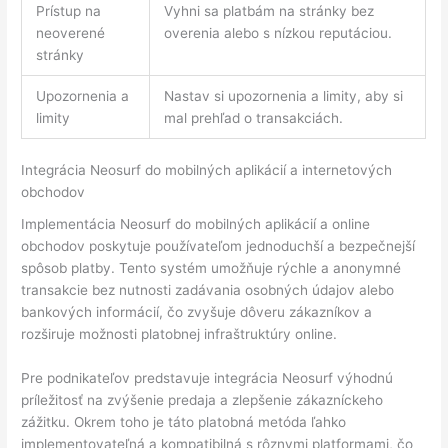
Prístup na
Vyhni sa platbám na stránky bez
neoverené
overenia alebo s nízkou reputáciou.
stránky
Upozornenia a
Nastav si upozornenia a limity, aby si
limity
mal prehľad o transakciách.
Integrácia Neosurf do mobilných aplikácií a internetových
obchodov
Implementácia Neosurf do mobilných aplikácií a online
obchodov poskytuje používateľom jednoduchší a bezpečnejší
spôsob platby. Tento systém umožňuje rýchle a anonymné
transakcie bez nutnosti zadávania osobných údajov alebo
bankových informácií, čo zvyšuje dôveru zákazníkov a
rozširuje možnosti platobnej infraštruktúry online.
Pre podnikateľov predstavuje integrácia Neosurf výhodnú
príležitosť na zvýšenie predaja a zlepšenie zákazníckeho
zážitku. Okrem toho je táto platobná metóda ľahko
implementovateľná a kompatibilná s rôznymi platformami, čo