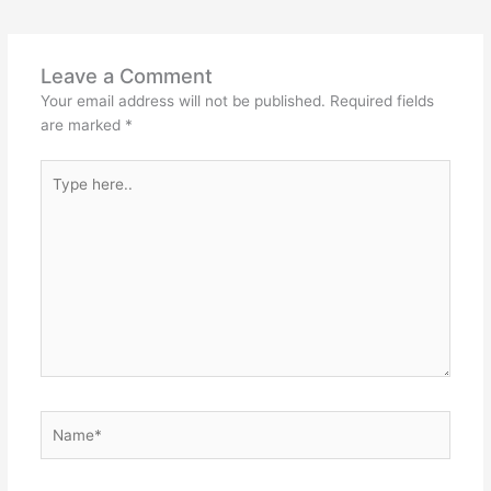
Leave a Comment
Your email address will not be published.
Required fields
are marked
*
Type
here..
Name*