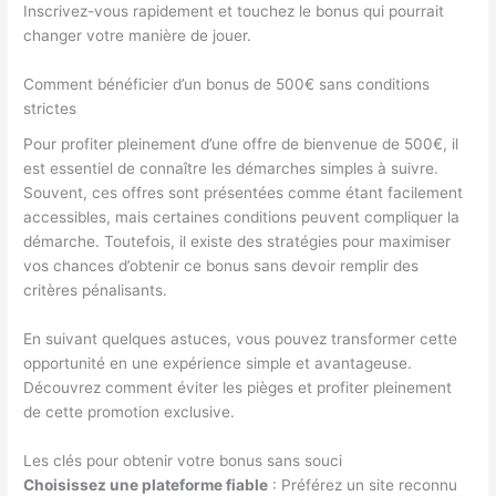
Inscrivez-vous rapidement et touchez le bonus qui pourrait
changer votre manière de jouer.
Comment bénéficier d’un bonus de 500€ sans conditions
strictes
Pour profiter pleinement d’une offre de bienvenue de 500€, il
est essentiel de connaître les démarches simples à suivre.
Souvent, ces offres sont présentées comme étant facilement
accessibles, mais certaines conditions peuvent compliquer la
démarche. Toutefois, il existe des stratégies pour maximiser
vos chances d’obtenir ce bonus sans devoir remplir des
critères pénalisants.
En suivant quelques astuces, vous pouvez transformer cette
opportunité en une expérience simple et avantageuse.
Découvrez comment éviter les pièges et profiter pleinement
de cette promotion exclusive.
Les clés pour obtenir votre bonus sans souci
Choisissez une plateforme fiable
: Préférez un site reconnu