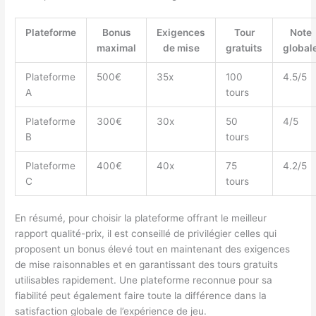
Plateforme
Bonus
Exigences
Tour
Note
maximal
de mise
gratuits
global
Plateforme
500€
35x
100
4.5/5
A
tours
Plateforme
300€
30x
50
4/5
B
tours
Plateforme
400€
40x
75
4.2/5
C
tours
En résumé, pour choisir la plateforme offrant le meilleur
rapport qualité-prix, il est conseillé de privilégier celles qui
proposent un bonus élevé tout en maintenant des exigences
de mise raisonnables et en garantissant des tours gratuits
utilisables rapidement. Une plateforme reconnue pour sa
fiabilité peut également faire toute la différence dans la
satisfaction globale de l’expérience de jeu.