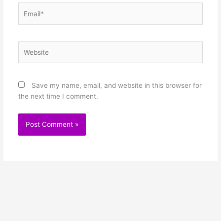
Email*
Website
Save my name, email, and website in this browser for
the next time I comment.