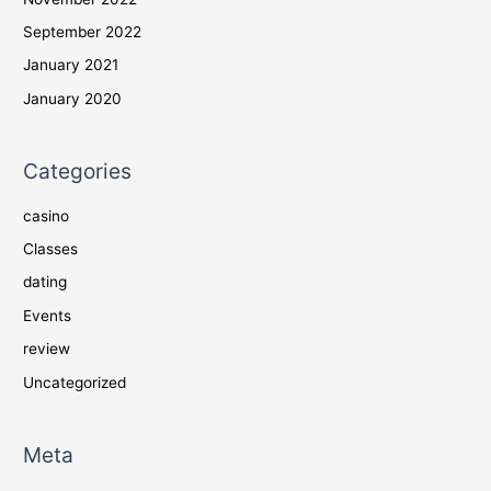
September 2022
January 2021
January 2020
Categories
casino
Classes
dating
Events
review
Uncategorized
Meta