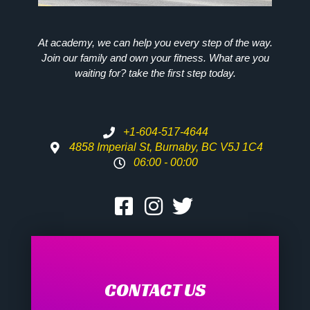
At academy, we can help you every step of the way.
Join our family and own your fitness. What are you
waiting for? take the first step today.
+1-604-517-4644
4858 Imperial St, Burnaby, BC V5J 1C4
06:00 - 00:00
CONTACT US