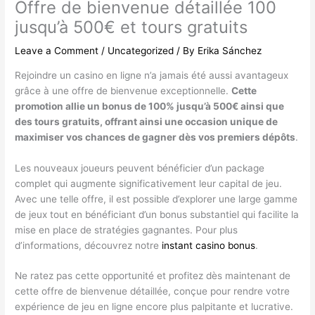
Offre de bienvenue détaillée 100
jusqu’à 500€ et tours gratuits
Leave a Comment
/
Uncategorized
/ By
Erika Sánchez
Rejoindre un casino en ligne n’a jamais été aussi avantageux
grâce à une offre de bienvenue exceptionnelle.
Cette
promotion allie un bonus de 100% jusqu’à 500€ ainsi que
des tours gratuits, offrant ainsi une occasion unique de
maximiser vos chances de gagner dès vos premiers dépôts
.
Les nouveaux joueurs peuvent bénéficier d’un package
complet qui augmente significativement leur capital de jeu.
Avec une telle offre, il est possible d’explorer une large gamme
de jeux tout en bénéficiant d’un bonus substantiel qui facilite la
mise en place de stratégies gagnantes. Pour plus
d’informations, découvrez notre
instant casino bonus
.
Ne ratez pas cette opportunité et profitez dès maintenant de
cette offre de bienvenue détaillée, conçue pour rendre votre
expérience de jeu en ligne encore plus palpitante et lucrative.