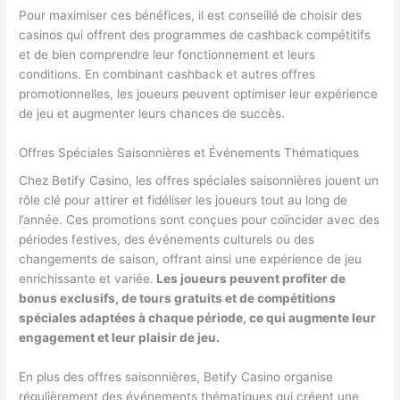
Pour maximiser ces bénéfices, il est conseillé de choisir des
casinos qui offrent des programmes de cashback compétitifs
et de bien comprendre leur fonctionnement et leurs
conditions. En combinant cashback et autres offres
promotionnelles, les joueurs peuvent optimiser leur expérience
de jeu et augmenter leurs chances de succès.
Offres Spéciales Saisonnières et Événements Thématiques
Chez Betify Casino, les offres spéciales saisonnières jouent un
rôle clé pour attirer et fidéliser les joueurs tout au long de
l’année. Ces promotions sont conçues pour coïncider avec des
périodes festives, des événements culturels ou des
changements de saison, offrant ainsi une expérience de jeu
enrichissante et variée.
Les joueurs peuvent profiter de
bonus exclusifs, de tours gratuits et de compétitions
spéciales adaptées à chaque période, ce qui augmente leur
engagement et leur plaisir de jeu.
En plus des offres saisonnières, Betify Casino organise
régulièrement des événements thématiques qui créent une