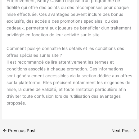
Effectivement, Betify Casino dispose d’un programme de
fidélité qui offre des points ou des récompenses pour chaque
mise effectuée. Ces avantages peuvent inclure des bonus
exclusifs, des accès à des promotions spéciales, ou des
cadeaux, permettant aux joueurs de bénéficier d’un traitement
privilégié en fonction de leur activité sur le site.
Comment puis-je connaître les détails et les conditions des
offres spéciales sur le site ?
Il est recommandé de lire attentivement les termes et
conditions associés à chaque promotion. Ces informations
sont généralement accessibles via la section dédiée aux offres
sur la plateforme. Elles précisent notamment les exigences de
mise, la durée de validité, et toute limitation particulière afin
d’éviter toute confusion lors de l’utilisation des avantages
proposés.
←
Previous Post
Next Post
→