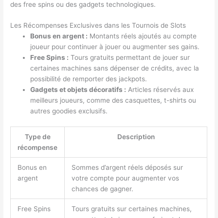
des free spins ou des gadgets technologiques.
Les Récompenses Exclusives dans les Tournois de Slots
Bonus en argent :
Montants réels ajoutés au compte
joueur pour continuer à jouer ou augmenter ses gains.
Free Spins :
Tours gratuits permettant de jouer sur
certaines machines sans dépenser de crédits, avec la
possibilité de remporter des jackpots.
Gadgets et objets décoratifs :
Articles réservés aux
meilleurs joueurs, comme des casquettes, t-shirts ou
autres goodies exclusifs.
Type de
Description
récompense
Bonus en
Sommes d’argent réels déposés sur
argent
votre compte pour augmenter vos
chances de gagner.
Free Spins
Tours gratuits sur certaines machines,