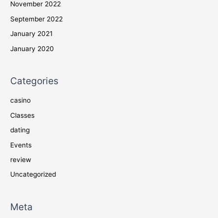
November 2022
September 2022
January 2021
January 2020
Categories
casino
Classes
dating
Events
review
Uncategorized
Meta