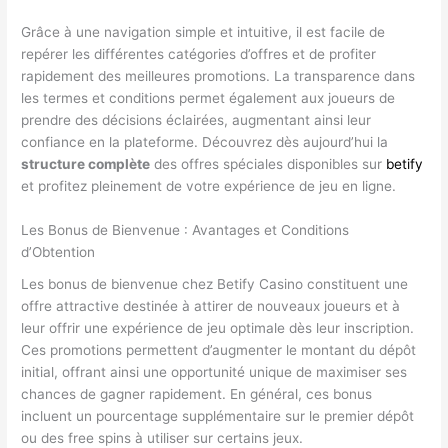
Grâce à une navigation simple et intuitive, il est facile de
repérer les différentes catégories d’offres et de profiter
rapidement des meilleures promotions. La transparence dans
les termes et conditions permet également aux joueurs de
prendre des décisions éclairées, augmentant ainsi leur
confiance en la plateforme. Découvrez dès aujourd’hui la
structure complète
des offres spéciales disponibles sur
betify
et profitez pleinement de votre expérience de jeu en ligne.
Les Bonus de Bienvenue : Avantages et Conditions
d’Obtention
Les bonus de bienvenue chez Betify Casino constituent une
offre attractive destinée à attirer de nouveaux joueurs et à
leur offrir une expérience de jeu optimale dès leur inscription.
Ces promotions permettent d’augmenter le montant du dépôt
initial, offrant ainsi une opportunité unique de maximiser ses
chances de gagner rapidement. En général, ces bonus
incluent un pourcentage supplémentaire sur le premier dépôt
ou des free spins à utiliser sur certains jeux.