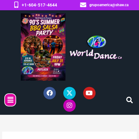
Skip
+1-604-517-4644
grupoamerica@shaw.ca
to
content
F
X
I
Y
a
-
n
o
Menu
c
t
s
u
e
w
t
t
b
i
a
u
o
t
g
b
o
t
r
e
k
e
a
r
m