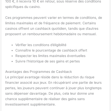
100 €, il recevra 10 € en retour, sous réserve des conditions
spécifiques du casino.
Ces programmes peuvent varier en termes de conditions, de
limites maximales et de fréquence de paiement. Certains
casinos offrent un cashback quotidien, tandis que d’autres
proposent un remboursement hebdomadaire ou mensuel.
Vérifier les conditions d’éligibilité
Connaître le pourcentage de cashback offert
Respecter les limites maximales éventuelles
Suivre l’historique de ses gains et pertes
Avantages des Programmes de Cashback
Le principal avantage réside dans la réduction du risque
financier associé aux jeux. En récupérant une partie de leurs
pertes, les joueurs peuvent continuer à jouer plus longtemps
sans dépenser davantage. De plus, cela leur donne une
chance supplémentaire de réaliser des gains sans
investissement supplémentaire.