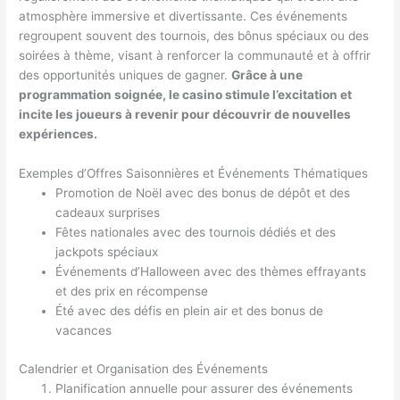
atmosphère immersive et divertissante. Ces événements
regroupent souvent des tournois, des bônus spéciaux ou des
soirées à thème, visant à renforcer la communauté et à offrir
des opportunités uniques de gagner.
Grâce à une
programmation soignée, le casino stimule l’excitation et
incite les joueurs à revenir pour découvrir de nouvelles
expériences.
Exemples d’Offres Saisonnières et Événements Thématiques
Promotion de Noël avec des bonus de dépôt et des
cadeaux surprises
Fêtes nationales avec des tournois dédiés et des
jackpots spéciaux
Événements d’Halloween avec des thèmes effrayants
et des prix en récompense
Été avec des défis en plein air et des bonus de
vacances
Calendrier et Organisation des Événements
Planification annuelle pour assurer des événements