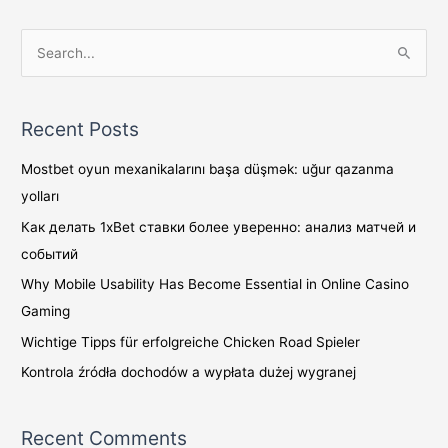
S
e
a
Recent Posts
r
c
Mostbet oyun mexanikalarını başa düşmək: uğur qazanma
h
yolları
f
Как делать 1xBet ставки более уверенно: анализ матчей и
o
событий
r
Why Mobile Usability Has Become Essential in Online Casino
:
Gaming
Wichtige Tipps für erfolgreiche Chicken Road Spieler
Kontrola źródła dochodów a wypłata dużej wygranej
Recent Comments