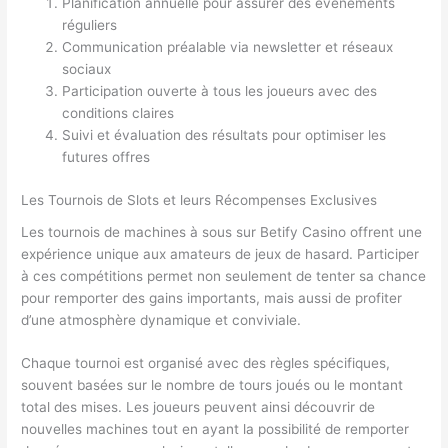
Planification annuelle pour assurer des événements
réguliers
Communication préalable via newsletter et réseaux
sociaux
Participation ouverte à tous les joueurs avec des
conditions claires
Suivi et évaluation des résultats pour optimiser les
futures offres
Les Tournois de Slots et leurs Récompenses Exclusives
Les tournois de machines à sous sur Betify Casino offrent une
expérience unique aux amateurs de jeux de hasard. Participer
à ces compétitions permet non seulement de tenter sa chance
pour remporter des gains importants, mais aussi de profiter
d’une atmosphère dynamique et conviviale.
Chaque tournoi est organisé avec des règles spécifiques,
souvent basées sur le nombre de tours joués ou le montant
total des mises. Les joueurs peuvent ainsi découvrir de
nouvelles machines tout en ayant la possibilité de remporter