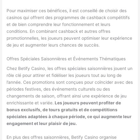
Pour maximiser ces bénéfices, il est conseillé de choisir des
casinos qui offrent des programmes de cashback compétitifs
et de bien comprendre leur fonctionnement et leurs
conditions. En combinant cashback et autres offres
promotionnelles, les joueurs peuvent optimiser leur expérience
de jeu et augmenter leurs chances de succès.
Offres Spéciales Saisonnières et Événements Thématiques
Chez Betify Casino, les offres spéciales saisonnières jouent un
rôle clé pour attirer et fidéliser les joueurs tout au long de
l’année. Ces promotions sont conçues pour coïncider avec des
périodes festives, des événements culturels ou des
changements de saison, offrant ainsi une expérience de jeu
enrichissante et variée.
Les joueurs peuvent profiter de
bonus exclusifs, de tours gratuits et de compétitions
spéciales adaptées à chaque période, ce qui augmente leur
engagement et leur plaisir de jeu.
En plus des offres saisonnières, Betify Casino organise