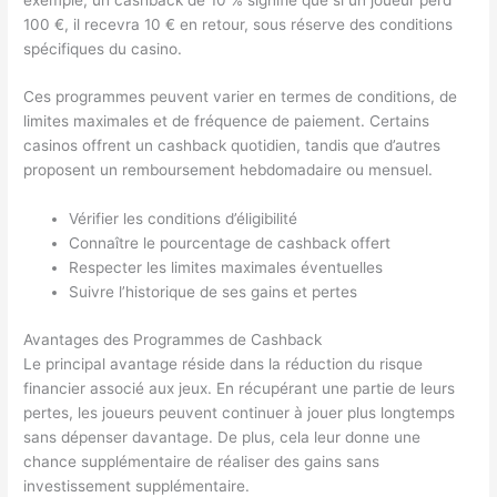
100 €, il recevra 10 € en retour, sous réserve des conditions
spécifiques du casino.
Ces programmes peuvent varier en termes de conditions, de
limites maximales et de fréquence de paiement. Certains
casinos offrent un cashback quotidien, tandis que d’autres
proposent un remboursement hebdomadaire ou mensuel.
Vérifier les conditions d’éligibilité
Connaître le pourcentage de cashback offert
Respecter les limites maximales éventuelles
Suivre l’historique de ses gains et pertes
Avantages des Programmes de Cashback
Le principal avantage réside dans la réduction du risque
financier associé aux jeux. En récupérant une partie de leurs
pertes, les joueurs peuvent continuer à jouer plus longtemps
sans dépenser davantage. De plus, cela leur donne une
chance supplémentaire de réaliser des gains sans
investissement supplémentaire.