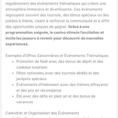
régulièrement des événements thématiques qui créent une
atmosphère immersive et divertissante. Ces événements
regroupent souvent des tournois, des bônus spéciaux ou des
soirées à thème, visant à renforcer la communauté et à offrir
des opportunités uniques de gagner.
Grâce à une
programmation soignée, le casino stimule l’excitation et
incite les joueurs à revenir pour découvrir de nouvelles
expériences.
Exemples d’Offres Saisonnières et Événements Thématiques
Promotion de Noël avec des bonus de dépôt et des
cadeaux surprises
Fêtes nationales avec des tournois dédiés et des
jackpots spéciaux
Événements d’Halloween avec des thèmes effrayants
et des prix en récompense
Été avec des défis en plein air et des bonus de
vacances
Calendrier et Organisation des Événements