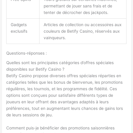
permettant de jouer sans frais et de
tenter de décrocher des jackpots.
Gadgets
Articles de collection ou accessoires aux
exclusifs
couleurs de Betify Casino, réservés aux
vainqueurs.
Questions-réponses :
Quelles sont les principales catégories d’offres spéciales
disponibles sur Betify Casino ?
Betify Casino propose diverses offres spéciales réparties en
catégories telles que les bonus de bienvenue, les promotions
régulières, les tournois, et les programmes de fidélité. Ces
options sont conçues pour satisfaire différents types de
joueurs en leur offrant des avantages adaptés à leurs
préférences, tout en augmentant leurs chances de gains lors
de leurs sessions de jeu.
Comment puis-je bénéficier des promotions saisonnières