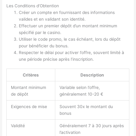
Les Conditions d’Obtention
Créer un compte en fournissant des informations
valides et en validant son identité.
Effectuer un premier dépôt d’un montant minimum
spécifié par le casino.
Utiliser le code promo, le cas échéant, lors du dépôt
pour bénéficier du bonus.
Respecter le délai pour activer l’offre, souvent limité à
une période précise après l’inscription.
Critères
Description
Montant minimum
Variable selon l’offre,
de dépôt
généralement 10-20 €
Exigences de mise
Souvent 30x le montant du
bonus
Validité
Généralement 7 à 30 jours après
l’activation