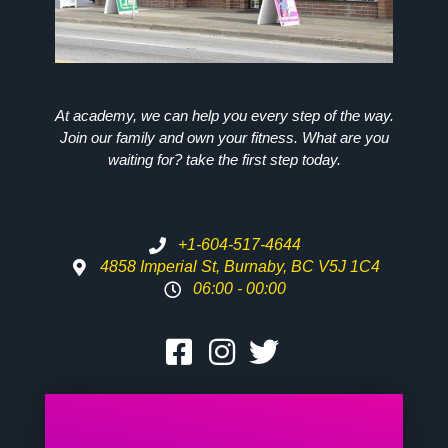
At academy, we can help you every step of the way.
Join our family and own your fitness. What are you
waiting for? take the first step today.
+1-604-517-4644
4858 Imperial St, Burnaby, BC V5J 1C4
06:00 - 00:00