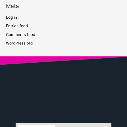
Meta
Log in
Entries feed
Comments feed
WordPress.org