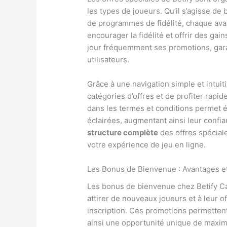
les types de joueurs. Qu’il s’agisse d
de programmes de fidélité, chaque av
encourager la fidélité et offrir des g
jour fréquemment ses promotions, gar
utilisateurs.
Grâce à une navigation simple et intuitiv
catégories d’offres et de profiter rap
dans les termes et conditions permet 
éclairées, augmentant ainsi leur confi
structure complète
des offres spécial
votre expérience de jeu en ligne.
Les Bonus de Bienvenue : Avantages et
Les bonus de bienvenue chez Betify Cas
attirer de nouveaux joueurs et à leur o
inscription. Ces promotions permettent 
ainsi une opportunité unique de maxi