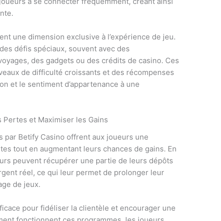
 joueurs à se connecter fréquemment, créant ainsi
nte.
nt une dimension exclusive à l’expérience de jeu.
des défis spéciaux, souvent avec des
oyages, des gadgets ou des crédits de casino. Ces
iveaux de difficulté croissants et des récompenses
tion et le sentiment d’appartenance à une
 Pertes et Maximiser les Gains
par Betify Casino offrent aux joueurs une
rtes tout en augmentant leurs chances de gains. En
eurs peuvent récupérer une partie de leurs dépôts
rgent réel, ce qui leur permet de prolonger leur
age de jeux.
ficace pour fidéliser la clientèle et encourager une
ment fonctionnent ces programmes, les joueurs