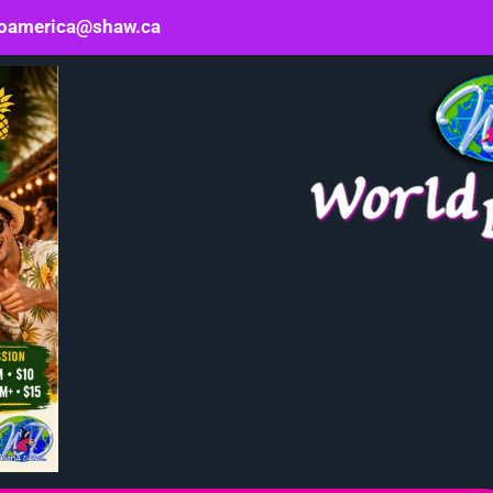
oamerica@shaw.ca