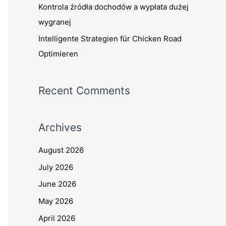
Kontrola źródła dochodów a wypłata dużej
wygranej
Intelligente Strategien für Chicken Road
Optimieren
Recent Comments
Archives
August 2026
July 2026
June 2026
May 2026
April 2026