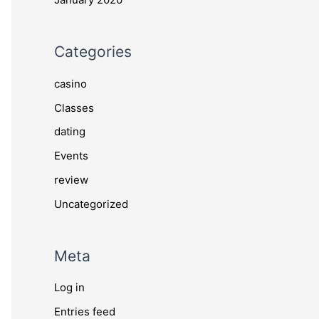
Categories
casino
Classes
dating
Events
review
Uncategorized
Meta
Log in
Entries feed