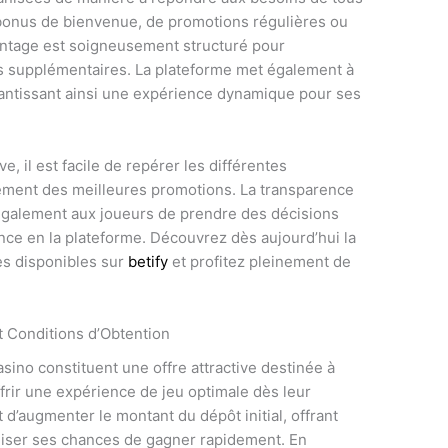
e bonus de bienvenue, de promotions régulières ou
antage est soigneusement structuré pour
ains supplémentaires. La plateforme met également à
antissant ainsi une expérience dynamique pour ses
e, il est facile de repérer les différentes
idement des meilleures promotions. La transparence
également aux joueurs de prendre des décisions
ance en la plateforme. Découvrez dès aujourd’hui la
es disponibles sur
betify
et profitez pleinement de
 Conditions d’Obtention
ino constituent une offre attractive destinée à
ffrir une expérience de jeu optimale dès leur
d’augmenter le montant du dépôt initial, offrant
miser ses chances de gagner rapidement. En