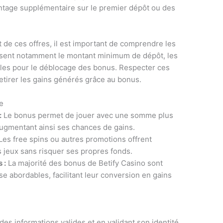
ntage supplémentaire sur le premier dépôt ou des
de ces offres, il est important de comprendre les
isent notamment le montant minimum de dépôt, les
gibles pour le déblocage des bonus. Respecter ces
retirer les gains générés grâce au bonus.
e
:
Le bonus permet de jouer avec une somme plus
 augmentant ainsi ses chances de gains.
Les free spins ou autres promotions offrent
ts jeux sans risquer ses propres fonds.
 :
La majorité des bonus de Betify Casino sont
 abordables, facilitant leur conversion en gains
es informations valides et en validant son identité.