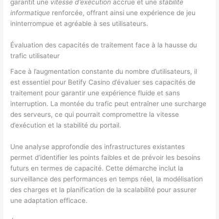
garantit une
vitesse d’exécution
accrue et une
stabilité
informatique
renforcée, offrant ainsi une expérience de jeu
ininterrompue et agréable à ses utilisateurs.
Évaluation des capacités de traitement face à la hausse du
trafic utilisateur
Face à l’augmentation constante du nombre d’utilisateurs, il
est essentiel pour Betify Casino d’évaluer ses capacités de
traitement pour garantir une expérience fluide et sans
interruption. La montée du trafic peut entraîner une surcharge
des serveurs, ce qui pourrait compromettre la vitesse
d’exécution et la stabilité du portail.
Une analyse approfondie des infrastructures existantes
permet d’identifier les points faibles et de prévoir les besoins
futurs en termes de capacité. Cette démarche inclut la
surveillance des performances en temps réel, la modélisation
des charges et la planification de la scalabilité pour assurer
une adaptation efficace.