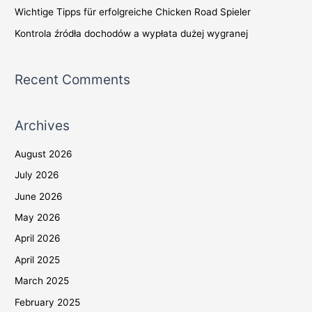
Wichtige Tipps für erfolgreiche Chicken Road Spieler
Kontrola źródła dochodów a wypłata dużej wygranej
Recent Comments
Archives
August 2026
July 2026
June 2026
May 2026
April 2026
April 2025
March 2025
February 2025