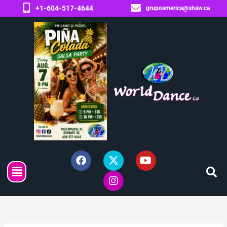
Skip
+1-604-517-4644
grupoamerica@shaw.ca
to
content
F
X
I
Y
a
-
n
o
Menu
c
t
s
u
e
w
t
t
b
i
a
u
o
t
g
b
o
t
r
e
k
e
a