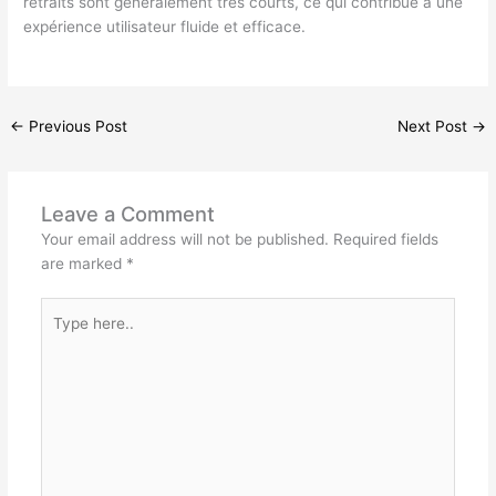
retraits sont généralement très courts, ce qui contribue à une
expérience utilisateur fluide et efficace.
←
Previous Post
Next Post
→
Leave a Comment
Your email address will not be published.
Required fields
are marked
*
Type
here..