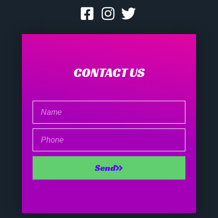
CONTACT US
Name
Phone
Send