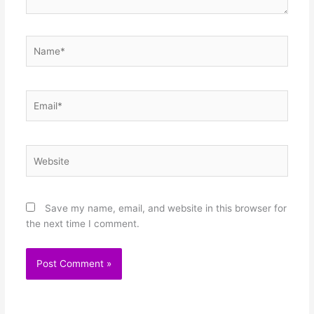
Name*
Email*
Website
Save my name, email, and website in this browser for
the next time I comment.