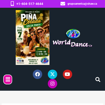
Skip
+1-604-517-4644
grupoamerica@shaw.ca
to
content
F
X
I
Y
a
-
n
o
Menu
c
t
s
u
e
w
t
t
b
i
a
u
o
t
g
b
o
t
r
e
k
e
a