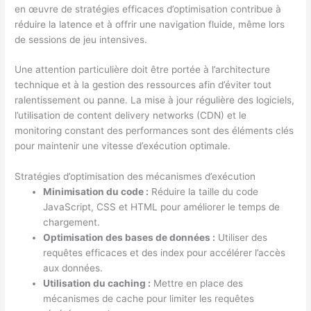
en œuvre de stratégies efficaces d’optimisation contribue à
réduire la latence et à offrir une navigation fluide, même lors
de sessions de jeu intensives.
Une attention particulière doit être portée à l’architecture
technique et à la gestion des ressources afin d’éviter tout
ralentissement ou panne. La mise à jour régulière des logiciels,
l’utilisation de content delivery networks (CDN) et le
monitoring constant des performances sont des éléments clés
pour maintenir une vitesse d’exécution optimale.
Stratégies d’optimisation des mécanismes d’exécution
Minimisation du code :
Réduire la taille du code
JavaScript, CSS et HTML pour améliorer le temps de
chargement.
Optimisation des bases de données :
Utiliser des
requêtes efficaces et des index pour accélérer l’accès
aux données.
Utilisation du caching :
Mettre en place des
mécanismes de cache pour limiter les requêtes