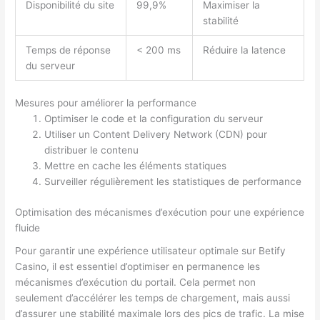
Disponibilité du site
99,9%
Maximiser la
stabilité
Temps de réponse
< 200 ms
Réduire la latence
du serveur
Mesures pour améliorer la performance
Optimiser le code et la configuration du serveur
Utiliser un Content Delivery Network (CDN) pour
distribuer le contenu
Mettre en cache les éléments statiques
Surveiller régulièrement les statistiques de performance
Optimisation des mécanismes d’exécution pour une expérience
fluide
Pour garantir une expérience utilisateur optimale sur Betify
Casino, il est essentiel d’optimiser en permanence les
mécanismes d’exécution du portail. Cela permet non
seulement d’accélérer les temps de chargement, mais aussi
d’assurer une stabilité maximale lors des pics de trafic. La mise