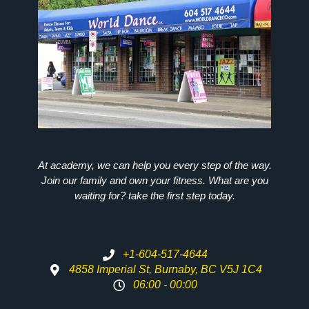
At academy, we can help you every step of the way.
Join our family and own your fitness. What are you
waiting for? take the first step today.
+1-604-517-4644
4858 Imperial St, Burnaby, BC V5J 1C4
06:00 - 00:00