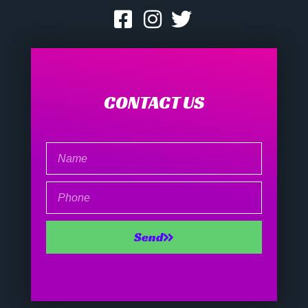
CONTACT US
Name
Phone
Send