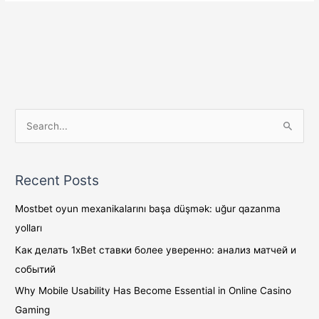
S
e
a
Recent Posts
r
c
Mostbet oyun mexanikalarını başa düşmək: uğur qazanma
h
yolları
f
Как делать 1xBet ставки более уверенно: анализ матчей и
o
событий
r
Why Mobile Usability Has Become Essential in Online Casino
:
Gaming