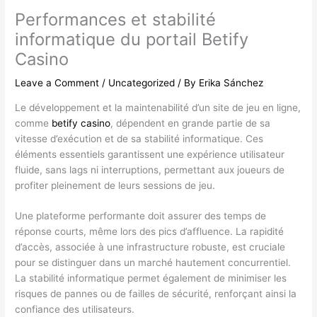
r
m
Performances et stabilité
informatique du portail Betify
Casino
Leave a Comment
/
Uncategorized
/ By
Erika Sánchez
Le développement et la maintenabilité d’un site de jeu en ligne,
comme
betify casino
, dépendent en grande partie de sa
vitesse d’exécution et de sa stabilité informatique. Ces
éléments essentiels garantissent une expérience utilisateur
fluide, sans lags ni interruptions, permettant aux joueurs de
profiter pleinement de leurs sessions de jeu.
Une plateforme performante doit assurer des temps de
réponse courts, même lors des pics d’affluence. La rapidité
d’accès, associée à une infrastructure robuste, est cruciale
pour se distinguer dans un marché hautement concurrentiel.
La stabilité informatique permet également de minimiser les
risques de pannes ou de failles de sécurité, renforçant ainsi la
confiance des utilisateurs.