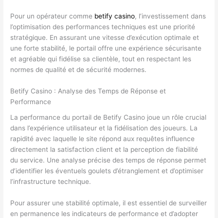
Pour un opérateur comme
betify casino
, l’investissement dans
l’optimisation des performances techniques est une priorité
stratégique. En assurant une vitesse d’exécution optimale et
une forte stabilité, le portail offre une expérience sécurisante
et agréable qui fidélise sa clientèle, tout en respectant les
normes de qualité et de sécurité modernes.
Betify Casino : Analyse des Temps de Réponse et
Performance
La performance du portail de Betify Casino joue un rôle crucial
dans l’expérience utilisateur et la fidélisation des joueurs. La
rapidité avec laquelle le site répond aux requêtes influence
directement la satisfaction client et la perception de fiabilité
du service. Une analyse précise des temps de réponse permet
d’identifier les éventuels goulets d’étranglement et d’optimiser
l’infrastructure technique.
Pour assurer une stabilité optimale, il est essentiel de surveiller
en permanence les indicateurs de performance et d’adopter